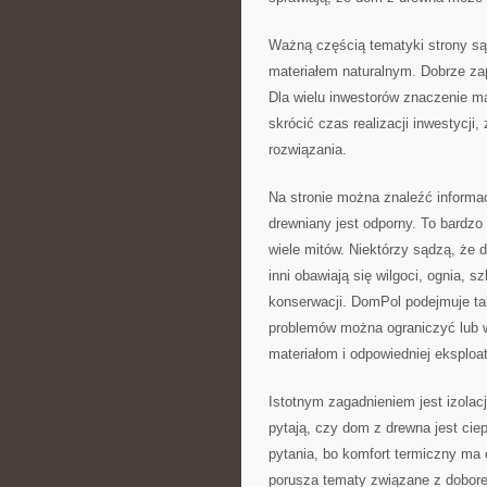
Ważną częścią tematyki strony są 
materiałem naturalnym. Dobrze z
Dla wielu inwestorów znaczenie m
skrócić czas realizacji inwestyc
rozwiązania.
Na stronie można znaleźć informac
drewniany jest odporny. To bardz
wiele mitów. Niektórzy sądzą, że d
inni obawiają się wilgoci, ognia, 
konserwacji. DomPol podejmuje ta
problemów można ograniczyć lub w
materiałom i odpowiedniej eksploat
Istotnym zagadnieniem jest izola
pytają, czy dom z drewna jest ciep
pytania, bo komfort termiczny m
porusza tematy związane z dobor