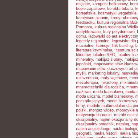
miękkie
,
kompost balkonowy
,
kon
kopie zapasowe
,
korekta tekstu
,
k
koreańskie
,
kosmetyki wegańskie
kreatywne pisanie
,
kredyt obrotow
feedbacku
,
kultura regionalna Ma
Pomorza
,
kultura regionalna Wielk
certyfikowane
,
kury przydomowe
,
domu
,
ładowarki do aut elektrycz
legendy regionalne
,
legowisko dla 
muzealne
,
licencje
,
link building
,
L
literatura kryminalna
,
literatura sci
klientów
,
lokalne SEO
,
lokalny biz
mineralny
,
makijaż ślubny
,
makija
japoński
,
mapowanie słów kluczo
mapowanie słów kluczowych od p
myśli
,
marketing lokalny
,
marketin
rozszerzona
,
maty węchowe
,
mece
mezoterapia
,
mikrofony
,
mikroinst
mnemotechniki dla rodzica
,
mnemot
ciążowa
,
moda kapsułowa
,
moda o
moda uliczna
,
model biznesowy
,
m
początkujących
,
model biznesowy 
firmy
,
modele multimodalne dla po
polski
,
montaż wideo
,
motocykle m
motywacja do nauki
,
murale miejs
okazjonalny
,
najem okazjonalny d
okazjonalny poradnik
,
naming
,
nap
nauka angielskiego
,
nauka biologii
geografii
,
nauka historii
,
nauka his
polskiego
,
nauka przez zabawę
,
n