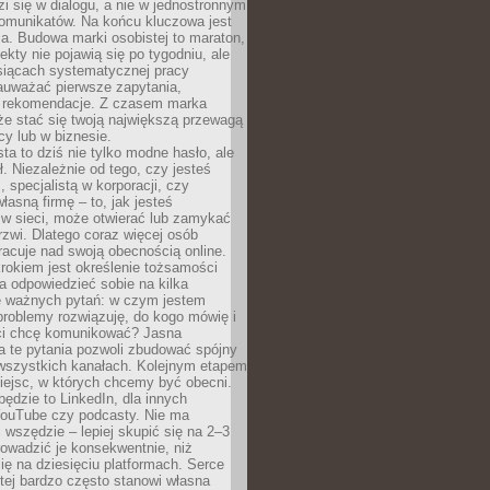
zi się w dialogu, a nie w jednostronnym
omunikatów. Na końcu kluczowa jest
a. Budowa marki osobistej to maraton,
fekty nie pojawią się po tygodniu, ale
esiącach systematycznej pracy
auważać pierwsze zapytania,
i rekomendacje. Z czasem marka
e stać się twoją największą przewagą
cy lub w biznesie.
ta to dziś nie tylko modne hasło, ale
ł. Niezależnie od tego, czy jesteś
, specjalistą w korporacji, czy
łasną firmę – to, jak jesteś
 w sieci, może otwierać lub zamykać
rzwi. Dlatego coraz więcej osób
acuje nad swoją obecnością online.
rokiem jest określenie tożsamości
a odpowiedzieć sobie na kilka
le ważnych pytań: w czym jestem
 problemy rozwiązuję, do kogo mówię i
ści chcę komunikować? Jasna
a te pytania pozwoli zbudować spójny
wszystkich kanałach. Kolejnym etapem
iejsc, w których chcemy być obecni.
będzie to LinkedIn, dla innych
YouTube czy podcasty. Nie ma
 wszędzie – lepiej skupić się na 2–3
rowadzić je konsekwentnie, niż
ię na dziesięciu platformach. Serce
tej bardzo często stanowi własna