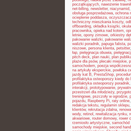
początkujących
,
nawożenie trawni
net-billing
,
newsletter
,
niacynamid
obsługa posprzedażowa
,
ochrona 
ocieplenie poddasza
,
oczyszczacz
techniczny mieszkania koszty
,
od
offboarding
,
okładka książki
,
okul
pracownika
,
opieka nad kotem
,
op
letnie
,
opony zimowe
,
orkiestry dę
pakowanie walizki
,
pakowanie waliz
walizki poradnik
,
papuga falista
,
p
niszowe
,
persona klienta
,
petsitter
łap
,
pielęgnacja obuwia
,
pielęgnacj
pitch deck
,
plan nauki
,
plan publi
plaże dla psów
,
plecaki miejskie
,
p
samochodem
,
poezja współczesn
na artykuły eksperckie
,
powłoka c
jazdy kat B
,
PrestaShop
,
procedur
profilaktyka osteoporozy kiedy do 
profilaktyka osteoporozy poradnik
interakcji
,
prototypowanie
,
prywatn
przestrzeń dla młodzieży
,
przygot
treningowe
,
pszczoły w ogrodzie
,
pojazdu
,
Raspberry Pi
,
raty online
redakcja tekstu
,
regulamin sklepu
klientów
,
rekrutacja zdalna
,
renowa
wody
,
retinol
,
rewitalizacja rynku
,
akwariowe
,
router domowy
,
rower 
rzemiosło artystyczne
,
samochód 
samochody miejskie
,
second hand