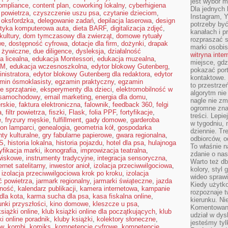
jest wybór m
ompliance
,
content plan
,
coworking lokalny
,
cyberhigiena
Dla jednych 
i powietrza
,
czyszczenie uszu psa
,
czytanie dzieciom
,
Instagram, 
 oksfordzka
,
delegowanie zadań
,
depilacja laserowa
,
design
potrzeby być
tyka komputerowa auta
,
dieta BARF
,
digitalizacja zdjęć
,
kanałach i p
kultury
,
dom tymczasowy dla zwierząt
,
domowe rytuały
rozpraszać s
we
,
dostępność cyfrowa
,
dotacje dla firm
,
dożynki
,
drapak
marki osobis
 żywiczne
,
due diligence
,
dysleksja
,
działalność
witryna inte
a licealna
,
edukacja Montessori
,
edukacja muzealna
,
miejsce, gdz
EM
,
edukacja wczesnoszkolna
,
edytor blokowy Gutenberg
,
pokazać portf
nistratora
,
edytor blokowy Gutenberg dla redaktora
,
edytor
kontaktowe. 
min ósmoklasisty
,
egzamin praktyczny
,
egzamin
to przestrze
e sprzątanie
,
eksperymenty dla dzieci
,
elektromobilność w
algorytm nie
 samochodowy
,
email marketing
,
energia dla domu
,
nagle nie zm
erskie
,
faktura elektroniczna
,
falownik
,
feedback 360
,
felgi
ogromne zna
a
,
filtr powietrza
,
fiszki
,
Flask
,
folia PPF
,
fortyfikacje
,
treści. Lepi
e
,
fryzury męskie
,
fulfillment
,
gady domowe
,
garderoba
w tygodniu,
on lamparci
,
genealogia
,
geometria kół
,
gospodarka
dziennie. T
nty kulturalne
,
gry fabularne papierowe
,
gwara regionalna
,
odbiorców, o
S
,
historia lokalna
,
historia pojazdu
,
hotel dla psa
,
hulajnoga
To właśnie n
yfikacja marki
,
ikonografia
,
improwizacja teatralna
,
zdanie o nas
owiskowe
,
instrumenty tradycyjne
,
integracja sensoryczna
,
Warto też d
ernet satelitarny
,
inwestor anioł
,
izolacja przeciwwilgociowa
,
kolory, styl
,
izolacja przeciwwilgociowa krok po kroku
,
izolacja
wideo sprawi
ć powietrza
,
jarmark regionalny
,
jarmarki świąteczne
,
jazda
Kiedy użytko
lność
,
kalendarz publikacji
,
kamera internetowa
,
kampanie
rozpoznaje t
dla kota
,
karma sucha dla psa
,
kasa fiskalna online
,
kierunku. Ni
unki przyszłości
,
kino domowe
,
kleszcze u psa
,
Komentowani
książki online
,
klub książki online dla początkujących
,
klub
udział w dys
ki online poradnik
,
kluby książki
,
kolektory słoneczne
,
jesteśmy tylk
ów
,
kombi
,
komiks
,
kompetencje cyfrowe
,
kompetencje