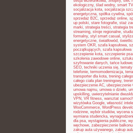
sesja wizerunkowa
,
Shopify
,
sieć
ekologiczny
,
ślad wodny
,
smart TV
socjalizacja kota
,
socjalizacja szc
energetyczna
,
spółka cywilna
,
spó
sprzedaż B2C
,
sprzedaż online
,
s
up polski
,
stare fotografie
,
staż z
marki
,
strategia treści
,
strategia t
streaming
,
stroje regionalne
,
studi
formalny
,
styl smart casual
,
styliz
energetyczne
,
światłowód
,
świetli
system OKR
,
szafa kapsułowa
,
sz
początkujących
,
szafa kapsułowa n
szczepienie kota
,
szczepienie psa
szkolenia zawodowe online
,
sztuk
szyfrowanie danych
,
tańce ludowe
SEO
,
techniki uczenia się
,
tematy
telefonie
,
termomodernizacja
,
terr
transporter dla kota
,
trening całego
całego ciała plan treningowy
,
treni
ubezpieczenie AC
,
ubezpieczenie
umowa najmu
,
umowa o dzieło
,
um
upskilling
,
uwierzytelnianie dwusk
VPN
,
VR fitness
,
warsztat samoc
wizytówka Google
,
własność intel
WooCommerce
,
WordPress devel
rodzinne
,
wybór studiów
,
wycena s
wymiana studencka
,
wynagrodzen
dla psa
,
wystąpienia publiczne
,
wy
węchowe
,
zabezpieczenie balkonu
zakup auta używanego
,
zakup aut