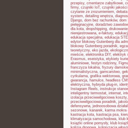
przepisy
,
cmentarze zabytkowe
,
c
firmy
,
czujniki IoT
,
czujniki jakośc
czytanie ze zrozumieniem
,
debata
system
,
detailing wnętrza
,
diagnos
Django
,
dom bez rachunków
,
dom 
pielęgnacyjne
,
doradztwo zawodo
dla kota
,
dropshipping
,
drukowanie
nierejestrowana
,
e-faktury
,
edukacj
edukacja specjalna
,
edukacja ST
edytor blokowy Gutenberg dla admi
blokowy Gutenberg poradnik
,
egza
teoretyczny
,
eko jazda
,
ekologiczn
mieście
,
elektronika DIY
,
elektryk
Erasmus
,
eseistyka
,
etykiety kuri
aluminiowe
,
festyn rodzinny
,
Figm
franczyza lokalna
,
fryzury damski
minimalistyczna
,
garncarstwo
,
gek
cyrkularna
,
grafika wektorowa
,
gra
gwarancja
,
hamulce
,
headless CM
elektryczna
,
hybryda plug-in
,
ident
Instagram Reels
,
instrukcje stan
inteligentny termostat
,
internat
,
int
izolacja przeciwwilgociowa koszty
przeciwwilgociowa poradnik
,
jakoś
defensywna
,
jednoosobowa działa
sezonowe
,
kanarek
,
karma mokra 
kastracja kota
,
kastracja psa
,
kier
klimatyzacja samochodowa
,
klub 
książki online pomysły
,
klub książ
kolizja drogowa
,
koloryzacja włos