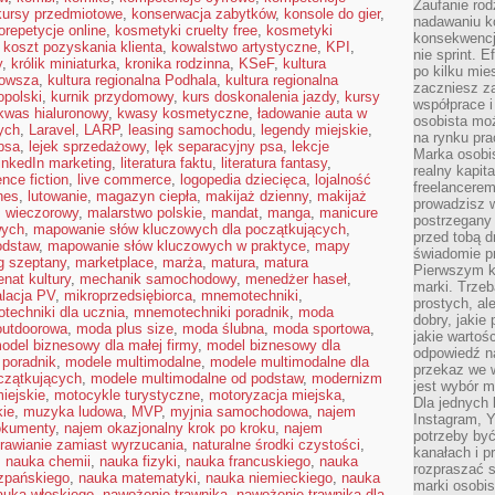
Zaufanie rod
kursy przedmiotowe
,
konserwacja zabytków
,
konsole do gier
,
nadawaniu k
orepetycje online
,
kosmetyki cruelty free
,
kosmetyki
konsekwencj
,
koszt pozyskania klienta
,
kowalstwo artystyczne
,
KPI
,
nie sprint. E
y
,
królik miniaturka
,
kronika rodzinna
,
KSeF
,
kultura
po kilku mi
zowsza
,
kultura regionalna Podhala
,
kultura regionalna
zaczniesz z
opolski
,
kurnik przydomowy
,
kurs doskonalenia jazdy
,
kursy
współprace 
kwas hialuronowy
,
kwasy kosmetyczne
,
ładowanie auta w
osobista moż
nych
,
Laravel
,
LARP
,
leasing samochodu
,
legendy miejskie
,
na rynku pra
psa
,
lejek sprzedażowy
,
lęk separacyjny psa
,
lekcje
Marka osobis
inkedIn marketing
,
literatura faktu
,
literatura fantasy
,
realny kapita
ence fiction
,
live commerce
,
logopedia dziecięca
,
lojalność
freelancerem
nes
,
lutowanie
,
magazyn ciepła
,
makijaż dzienny
,
makijaż
prowadzisz w
ż wieczorowy
,
malarstwo polskie
,
mandat
,
manga
,
manicure
postrzegany
wych
,
mapowanie słów kluczowych dla początkujących
,
przed tobą d
odstaw
,
mapowanie słów kluczowych w praktyce
,
mapy
świadomie pr
g szeptany
,
marketplace
,
marża
,
matura
,
matura
Pierwszym k
nat kultury
,
mechanik samochodowy
,
menedżer haseł
,
marki. Trzeb
alacja PV
,
mikroprzedsiębiorca
,
mnemotechniki
,
prostych, a
echniki dla ucznia
,
mnemotechniki poradnik
,
moda
dobry, jakie
utdoorowa
,
moda plus size
,
moda ślubna
,
moda sportowa
,
jakie warto
odel biznesowy dla małej firmy
,
model biznesowy dla
odpowiedź n
poradnik
,
modele multimodalne
,
modele multimodalne dla
przekaz we 
czątkujących
,
modele multimodalne od podstaw
,
modernizm
jest wybór m
iejskie
,
motocykle turystyczne
,
motoryzacja miejska
,
Dla jednych 
kie
,
muzyka ludowa
,
MVP
,
myjnia samochodowa
,
najem
Instagram, 
okumenty
,
najem okazjonalny krok po kroku
,
najem
potrzeby być
rawianie zamiast wyrzucania
,
naturalne środki czystości
,
kanałach i p
,
nauka chemii
,
nauka fizyki
,
nauka francuskiego
,
nauka
rozpraszać s
zpańskiego
,
nauka matematyki
,
nauka niemieckiego
,
nauka
marki osobis
auka włoskiego
,
nawożenie trawnika
,
nawożenie trawnika dla