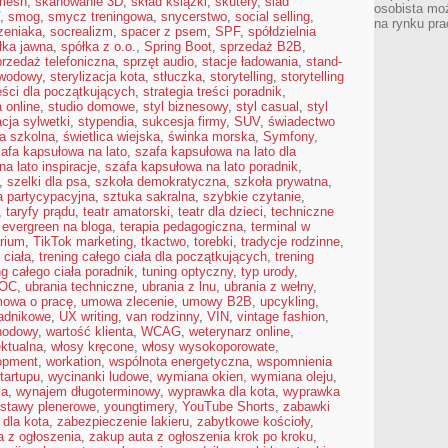
 mesh
,
skanowanie 3D
,
skład książki
,
skutery
,
ślad
osobista moż
,
smog
,
smycz treningowa
,
snycerstwo
,
social selling
,
na rynku pra
zeniaka
,
socrealizm
,
spacer z psem
,
SPF
,
spółdzielnia
łka jawna
,
spółka z o.o.
,
Spring Boot
,
sprzedaż B2B
,
przedaż telefoniczna
,
sprzęt audio
,
stacje ładowania
,
stand-
awodowy
,
sterylizacja kota
,
stłuczka
,
storytelling
,
storytelling
reści dla początkujących
,
strategia treści poradnik
,
a online
,
studio domowe
,
styl biznesowy
,
styl casual
,
styl
acja sylwetki
,
stypendia
,
sukcesja firmy
,
SUV
,
świadectwo
ca szkolna
,
świetlica wiejska
,
świnka morska
,
Symfony
,
afa kapsułowa na lato
,
szafa kapsułowa na lato dla
a lato inspiracje
,
szafa kapsułowa na lato poradnik
,
,
szelki dla psa
,
szkoła demokratyczna
,
szkoła prywatna
,
a partycypacyjna
,
sztuka sakralna
,
szybkie czytanie
,
,
taryfy prądu
,
teatr amatorski
,
teatr dla dzieci
,
techniczne
 evergreen na bloga
,
terapia pedagogiczna
,
terminal w
arium
,
TikTok marketing
,
tkactwo
,
torebki
,
tradycje rodzinne
,
 ciała
,
trening całego ciała dla początkujących
,
trening
ng całego ciała poradnik
,
tuning optyczny
,
typ urody
,
 OC
,
ubrania techniczne
,
ubrania z lnu
,
ubrania z wełny
,
owa o pracę
,
umowa zlecenie
,
umowy B2B
,
upcykling
,
ładnikowe
,
UX writing
,
van rodzinny
,
VIN
,
vintage fashion
,
hodowy
,
wartość klienta
,
WCAG
,
weterynarz online
,
ektualna
,
włosy kręcone
,
włosy wysokoporowate
,
opment
,
workation
,
wspólnota energetyczna
,
wspomnienia
tartupu
,
wycinanki ludowe
,
wymiana okien
,
wymiana oleju
,
ia
,
wynajem długoterminowy
,
wyprawka dla kota
,
wyprawka
stawy plenerowe
,
youngtimery
,
YouTube Shorts
,
zabawki
 dla kota
,
zabezpieczenie lakieru
,
zabytkowe kościoły
,
a z ogłoszenia
,
zakup auta z ogłoszenia krok po kroku
,