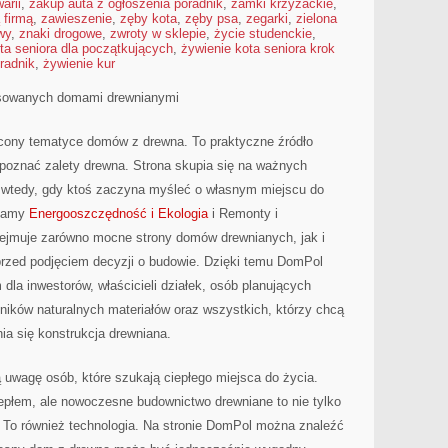
arii
,
zakup auta z ogłoszenia poradnik
,
zamki krzyżackie
,
 firmą
,
zawieszenie
,
zęby kota
,
zęby psa
,
zegarki
,
zielona
wy
,
znaki drogowe
,
zwroty w sklepie
,
życie studenckie
,
ta seniora dla początkujących
,
żywienie kota seniora krok
radnik
,
żywienie kur
resowanych domami drewnianymi
cony tematyce domów z drewna. To praktyczne źródło
j poznać zalety drewna. Strona skupia się na ważnych
ię wtedy, gdy ktoś zaczyna myśleć o własnym miejscu do
ecamy
Energooszczędność i Ekologia
i Remonty i
ejmuje zarówno mocne strony domów drewnianych, jak i
 przed podjęciem decyzji o budowie. Dzięki temu DomPol
la inwestorów, właścicieli działek, osób planujących
ników naturalnych materiałów oraz wszystkich, którzy chcą
a się konstrukcja drewniana.
 uwagę osób, które szukają ciepłego miejsca do życia.
płem, ale nowoczesne budownictwo drewniane to nie tylko
To również technologia. Na stronie DomPol można znaleźć