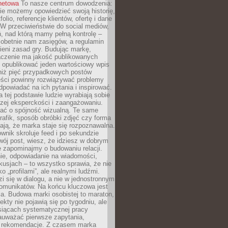
rnetowa
To nasze centrum dowodzenia:
ie możemy opowiedzieć swoją historię,
olio, referencje klientów, ofertę i dane
W przeciwieństwie do social mediów,
ń, nad którą mamy pełną kontrolę –
 obetnie nam zasięgów, a regulamin
ieni zasad gry. Budując markę,
czenie ma jakość publikowanych
ej opublikować jeden wartościowy wpis
 niż pięć przypadkowych postów
reści powinny rozwiązywać problemy
dpowiadać na ich pytania i inspirować.
a tej podstawie ludzie wyrabiają sobie
zej eksperckości i zaangażowaniu.
bać o spójność wizualną. Te same
 grafik, sposób obróbki zdjęć czy forma
ają, że marka staje się rozpoznawalna.
wnik skroluje feed i po sekundzie
wój post, wiesz, że idziesz w dobrym
e zapominajmy o budowaniu relacji.
e, odpowiadanie na wiadomości,
kusjach – to wszystko sprawia, że nie
o „profilami”, ale realnymi ludźmi.
zi się w dialogu, a nie w jednostronnym
omunikatów. Na końcu kluczowa jest
a. Budowa marki osobistej to maraton,
fekty nie pojawią się po tygodniu, ale
esiącach systematycznej pracy
auważać pierwsze zapytania,
i rekomendacje. Z czasem marka