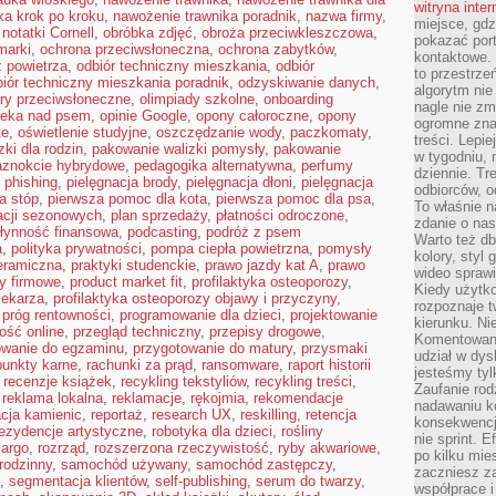
witryna inte
ka krok po kroku
,
nawożenie trawnika poradnik
,
nazwa firmy
,
miejsce, gdz
,
notatki Cornell
,
obróbka zdjęć
,
obroża przeciwkleszczowa
,
pokazać portf
marki
,
ochrona przeciwsłoneczna
,
ochrona zabytków
,
kontaktowe. 
 powietrza
,
odbiór techniczny mieszkania
,
odbiór
to przestrze
biór techniczny mieszkania poradnik
,
odzyskiwanie danych
,
algorytm nie
ary przeciwsłoneczne
,
olimpiady szkolne
,
onboarding
nagle nie zm
ieka nad psem
,
opinie Google
,
opony całoroczne
,
opony
ogromne zna
te
,
oświetlenie studyjne
,
oszczędzanie wody
,
paczkomaty
,
treści. Lepi
ki dla rodzin
,
pakowanie walizki pomysły
,
pakowanie
w tygodniu,
aznokcie hybrydowe
,
pedagogika alternatywna
,
perfumy
dziennie. T
,
phishing
,
pielęgnacja brody
,
pielęgnacja dłoni
,
pielęgnacja
odbiorców, o
a stóp
,
pierwsza pomoc dla kota
,
pierwsza pomoc dla psa
,
To właśnie n
kacji sezonowych
,
plan sprzedaży
,
płatności odroczone
,
zdanie o nas
łynność finansowa
,
podcasting
,
podróż z psem
Warto też d
a
,
polityka prywatności
,
pompa ciepła powietrzna
,
pomysły
kolory, styl
eramiczna
,
praktyki studenckie
,
prawo jazdy kat A
,
prawo
wideo sprawi
y firmowe
,
product market fit
,
profilaktyka osteoporozy
,
Kiedy użytko
lekarza
,
profilaktyka osteoporozy objawy i przyczyny
,
rozpoznaje t
,
próg rentowności
,
programowanie dla dzieci
,
projektowanie
kierunku. Ni
ość online
,
przegląd techniczny
,
przepisy drogowe
,
Komentowani
owanie do egzaminu
,
przygotowanie do matury
,
przysmaki
udział w dys
punkty karne
,
rachunki za prąd
,
ransomware
,
raport historii
jesteśmy tylk
,
recenzje książek
,
recykling tekstyliów
,
recykling treści
,
Zaufanie rod
,
reklama lokalna
,
reklamacje
,
rękojmia
,
rekomendacje
nadawaniu k
cja kamienic
,
reportaż
,
research UX
,
reskilling
,
retencja
konsekwencj
rezydencje artystyczne
,
robotyka dla dzieci
,
rośliny
nie sprint. E
cargo
,
rozrząd
,
rozszerzona rzeczywistość
,
ryby akwariowe
,
po kilku mi
rodzinny
,
samochód używany
,
samochód zastępczy
,
zaczniesz z
,
segmentacja klientów
,
self-publishing
,
serum do twarzy
,
współprace 