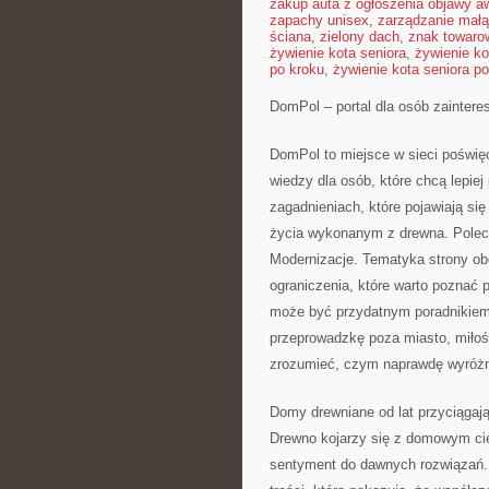
zakup auta z ogłoszenia objawy aw
zapachy unisex
,
zarządzanie małą
ściana
,
zielony dach
,
znak towaro
żywienie kota seniora
,
żywienie ko
po kroku
,
żywienie kota seniora po
DomPol – portal dla osób zainte
DomPol to miejsce w sieci poświę
wiedzy dla osób, które chcą lepie
zagadnieniach, które pojawiają s
życia wykonanym z drewna. Pol
Modernizacje. Tematyka strony ob
ograniczenia, które warto poznać
może być przydatnym poradnikiem d
przeprowadzkę poza miasto, miłoś
zrozumieć, czym naprawdę wyróżni
Domy drewniane od lat przyciągają
Drewno kojarzy się z domowym cie
sentyment do dawnych rozwiązań. 