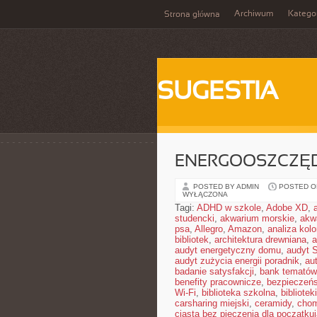
Archiwum
Katego
Strona główna
SUGESTIA
ENERGOOSZCZĘD
POSTED BY ADMIN
POSTED ON 
WYŁĄCZONA
Tagi:
ADHD w szkole
,
Adobe XD
,
studencki
,
akwarium morskie
,
akw
psa
,
Allegro
,
Amazon
,
analiza kol
bibliotek
,
architektura drewniana
,
a
audyt energetyczny domu
,
audyt 
audyt zużycia energii poradnik
,
au
badanie satysfakcji
,
bank tematów
benefity pracownicze
,
bezpieczeńs
Wi-Fi
,
biblioteka szkolna
,
bibliotek
carsharing miejski
,
ceramidy
,
chom
ciasta bez pieczenia dla początku