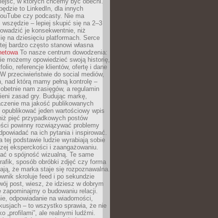
iejsc, w których chcemy być obecni.
będzie to LinkedIn, dla innych
YouTube czy podcasty. Nie ma
 wszędzie – lepiej skupić się na 2–3
rowadzić je konsekwentnie, niż
ię na dziesięciu platformach. Serce
tej bardzo często stanowi własna
rnetowa
To nasze centrum dowodzenia:
ie możemy opowiedzieć swoją historię,
olio, referencje klientów, ofertę i dane
W przeciwieństwie do social mediów,
ń, nad którą mamy pełną kontrolę –
 obetnie nam zasięgów, a regulamin
ieni zasad gry. Budując markę,
czenie ma jakość publikowanych
ej opublikować jeden wartościowy wpis
 niż pięć przypadkowych postów
reści powinny rozwiązywać problemy
dpowiadać na ich pytania i inspirować.
a tej podstawie ludzie wyrabiają sobie
zej eksperckości i zaangażowaniu.
bać o spójność wizualną. Te same
 grafik, sposób obróbki zdjęć czy forma
ają, że marka staje się rozpoznawalna.
wnik skroluje feed i po sekundzie
wój post, wiesz, że idziesz w dobrym
e zapominajmy o budowaniu relacji.
e, odpowiadanie na wiadomości,
kusjach – to wszystko sprawia, że nie
o „profilami”, ale realnymi ludźmi.