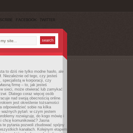
SCRIBE
FACEBOOK
TWITTER
ta to dziś nie tylko modne hasło, ale
ł. Niezależnie od tego, czy jesteś
, specjalistą w korporacji, czy
łasną firmę – to, jak jesteś
 w sieci, może otwierać lub zamykać
rzwi. Dlatego coraz więcej osób
acuje nad swoją obecnością online.
rokiem jest określenie tożsamości
a odpowiedzieć sobie na kilka
le ważnych pytań: w czym jestem
 problemy rozwiązuję, do kogo mówię i
ści chcę komunikować? Jasna
a te pytania pozwoli zbudować spójny
wszystkich kanałach. Kolejnym etapem