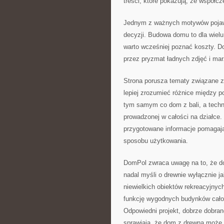
treści, które pokazują, że współ
Jednym z ważnych motywów pojawia
decyzji. Budowa domu to dla wielu
warto wcześniej poznać koszty. D
przez pryzmat ładnych zdjęć i mar
Strona porusza tematy związane z
lepiej zrozumieć różnice między 
tym samym co dom z bali, a techno
prowadzonej w całości na działce.
przygotowane informacje pomagają
sposobu użytkowania.
DomPol zwraca uwagę na to, że d
nadal myśli o drewnie wyłącznie j
niewielkich obiektów rekreacyjn
funkcję wygodnych budynków całor
Odpowiedni projekt, dobrze dobran
sprawiają, że dom z drewna może 