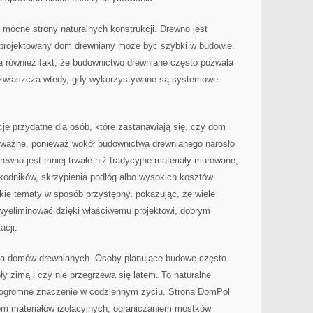
mocne strony naturalnych konstrukcji. Drewno jest
aprojektowany dom drewniany może być szybki w budowie.
a również fakt, że budownictwo drewniane często pozwala
ji, zwłaszcza wtedy, gdy wykorzystywane są systemowe
je przydatne dla osób, które zastanawiają się, czy dom
o ważne, ponieważ wokół budownictwa drewnianego narosło
rewno jest mniej trwałe niż tradycyjne materiały murowane,
szkodników, skrzypienia podłóg albo wysokich kosztów
kie tematy w sposób przystępny, pokazując, że wiele
yeliminować dzięki właściwemu projektowi, dobrym
acji.
cja domów drewnianych. Osoby planujące budowę często
ły zimą i czy nie przegrzewa się latem. To naturalne
a ogromne znaczenie w codziennym życiu. Strona DomPol
em materiałów izolacyjnych, ograniczaniem mostków