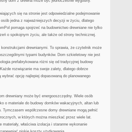
czesny dom z drewna może być jednocześnie wygodny.
jących się na stronie jest odpowiedzialne podejmowanie
 osób jedna z najważniejszych decyzji w życiu, dlatego
omPol pomaga spojrzeć na budownictwo drewniane nie tylko
zeń o spokojnym życiu, ale także od strony technicznej.
 konstrukcjami drewnianymi. To sprawia, że czytelnik może
poszczególnymi typami budynków. Dom szkieletowy nie jest
logia prefabrykowana różni się od tradycyjnej budowy
 Każde rozwiązanie ma swoje zalety, dlatego dobrze
 wybrać opcję najlepiej dopasowaną do planowanego
om drewniany może być energooszczędny. Wiele osób
ako o materiale do budowy domków wakacyjnych, altan lub
ych. Tymczasem współczesne domy drewniane mogą pełnić
ocznych, w których można mieszkać przez wiele lat.
e materiały, właściwa izolacja i staranne wykonanie
zapewniać niskie koszty użytkowania.