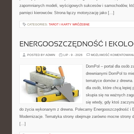
zapomnianych modeli, wyścigowych sukcesów i samochodów, które
pamięci kierowców. Strona łączy motoryzację jako […]
CATEGORIES:
TAROT I KARTY WRÓŻEBNE
ENERGOOSZCZĘDNOŚĆ I EKOLO
POSTED BY ADMIN
LIP - 9 - 2026
MOŻLIWOŚĆ KOMENTOWAN
DomPol – portal dla osób 
drewnianymi DomPol to mie
tematyce domów z drewna. 
dla osób, które chcą lepiej
skupia się na ważnych zaga
się wtedy, gdy ktoś zaczy
do życia wykonanym z drewna. Polecamy Energooszczędność i Ek
Modernizacje. Tematyka strony obejmuje zarówno mocne strony d
[…]