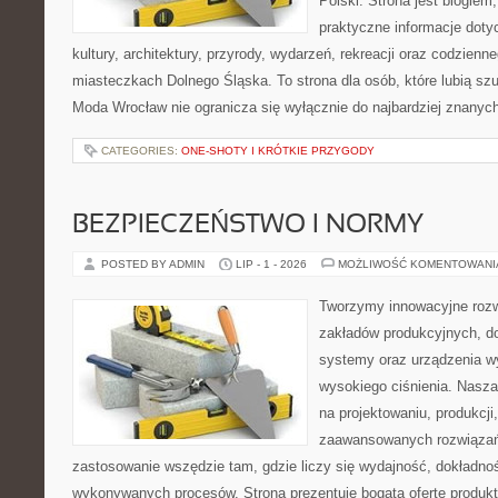
Polski. Strona jest blogie
praktyczne informacje dotyc
kultury, architektury, przyrody, wydarzeń, rekreacji oraz codzienn
miasteczkach Dolnego Śląska. To strona dla osób, które lubią sz
Moda Wrocław nie ogranicza się wyłącznie do najbardziej znanyc
CATEGORIES:
ONE-SHOTY I KRÓTKIE PRZYGODY
BEZPIECZEŃSTWO I NORMY
POSTED BY ADMIN
LIP - 1 - 2026
MOŻLIWOŚĆ KOMENTOWAN
Tworzymy innowacyjne rozw
zakładów produkcyjnych, do
systemy oraz urządzenia w
wysokiego ciśnienia. Nasza 
na projektowaniu, produkcji
zaawansowanych rozwiązań,
zastosowanie wszędzie tam, gdzie liczy się wydajność, dokładn
wykonywanych procesów. Strona prezentuje bogatą ofertę produktó