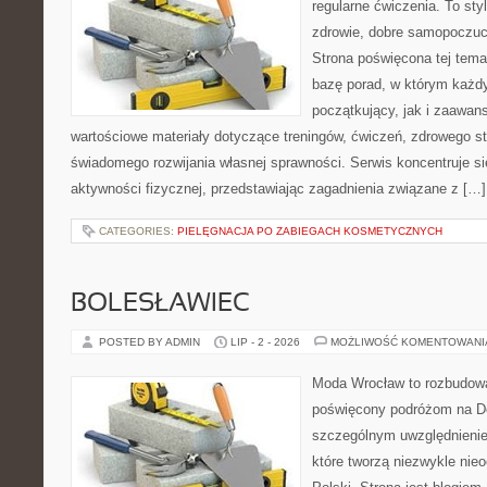
regularne ćwiczenia. To sty
zdrowie, dobre samopoczuci
Strona poświęcona tej tem
bazę porad, w którym każdy
początkujący, jak i zaawa
wartościowe materiały dotyczące treningów, ćwiczeń, zdrowego st
świadomego rozwijania własnej sprawności. Serwis koncentruje s
aktywności fizycznej, przedstawiając zagadnienia związane z […]
CATEGORIES:
PIELĘGNACJA PO ZABIEGACH KOSMETYCZNYCH
BOLESŁAWIEC
POSTED BY ADMIN
LIP - 2 - 2026
MOŻLIWOŚĆ KOMENTOWAN
Moda Wrocław to rozbudowa
poświęcony podróżom na D
szczególnym uwzględnienie
które tworzą niezwykle nie