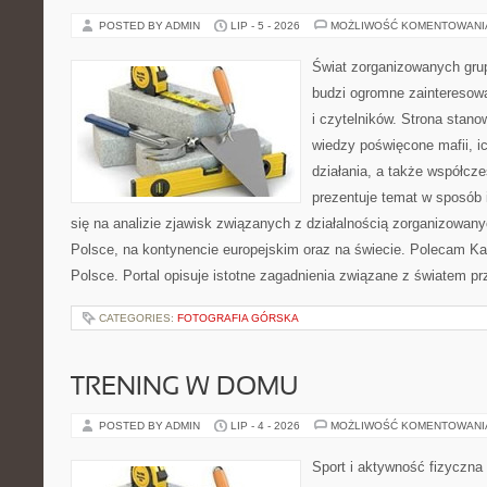
POSTED BY ADMIN
LIP - 5 - 2026
MOŻLIWOŚĆ KOMENTOWAN
Świat zorganizowanych grup
budzi ogromne zainteresowa
i czytelników. Strona stan
wiedzy poświęcone mafii, ic
działania, a także współc
prezentuje temat w sposób 
się na analizie zjawisk związanych z działalnością zorganizowan
Polsce, na kontynencie europejskim oraz na świecie. Polecam Ka
Polsce. Portal opisuje istotne zagadnienia związane z światem p
CATEGORIES:
FOTOGRAFIA GÓRSKA
TRENING W DOMU
POSTED BY ADMIN
LIP - 4 - 2026
MOŻLIWOŚĆ KOMENTOWAN
Sport i aktywność fizyczna 