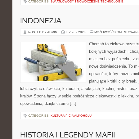
CATEGORIES:
ŚWIATŁOWODY I NOWOCZESNE TECHNOLOGIE
INDONEZJA
POSTED BY ADMIN
LIP - 6 - 2026
MOŻLIWOŚĆ KOMENTOWAN
Cherrish to ciekawa przestr
kolejnych wyjazdach i chc
miejsca bez pośpiechu, z c
nowe doświadczenia. To mi
opowieści, który może zai
planujące krótki city break, 
lubią czytać o świecie, kulturach, atrakcjach, kuchni, historii ora
krajów. Strona łączy w sobie podróżnicze ciekawostki z lekkim,
opowiadania, dzięki czemu […]
CATEGORIES:
KULTURA PICIA ALKOHOLU
HISTORIA I LEGENDY MAFII