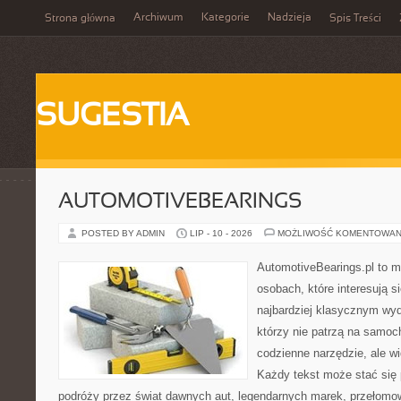
Archiwum
Kategorie
Nadzieja
Strona główna
Spis Treści
SUGESTIA
AUTOMOTIVEBEARINGS
POSTED BY ADMIN
LIP - 10 - 2026
MOŻLIWOŚĆ KOMENTOWAN
AutomotiveBearings.pl to m
osobach, które interesują s
najbardziej klasycznym wyda
którzy nie patrzą na samoc
codzienne narzędzie, ale w
Każdy tekst może stać się
podróży przez świat dawnych aut, legendarnych marek, przełomow