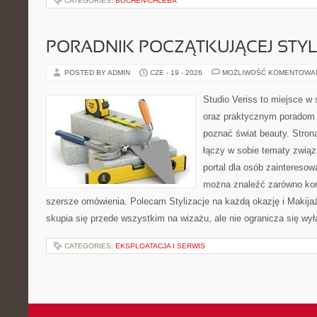
CATEGORIES:
BOCHEN-CHLEBA
PORADNIK POCZĄTKUJĄCEJ STYL
POSTED BY ADMIN
CZE - 19 - 2026
MOŻLIWOŚĆ KOMENTOWA
Studio Veriss to miejsce w 
oraz praktycznym poradom d
poznać świat beauty. Stron
łączy w sobie tematy związ
portal dla osób zaintereso
można znaleźć zarówno konk
szersze omówienia. Polecam Stylizacje na każdą okazję i Makija
skupia się przede wszystkim na wizażu, ale nie ogranicza się wy
CATEGORIES:
EKSPLOATACJA I SERWIS