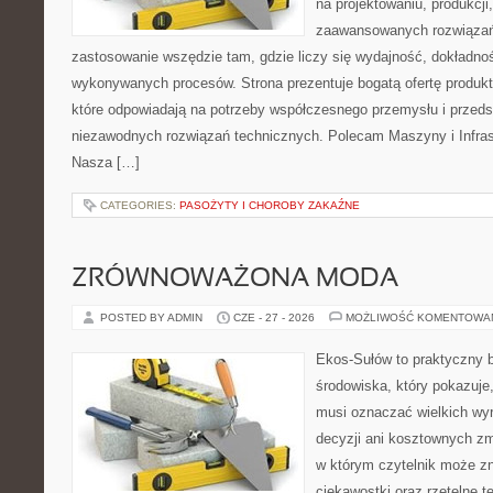
na projektowaniu, produkcji
zaawansowanych rozwiązań,
zastosowanie wszędzie tam, gdzie liczy się wydajność, dokładn
wykonywanych procesów. Strona prezentuje bogatą ofertę produktó
które odpowiadają na potrzeby współczesnego przemysłu i przeds
niezawodnych rozwiązań technicznych. Polecam Maszyny i Infrast
Nasza […]
CATEGORIES:
PASOŻYTY I CHOROBY ZAKAŹNE
ZRÓWNOWAŻONA MODA
POSTED BY ADMIN
CZE - 27 - 2026
MOŻLIWOŚĆ KOMENTOWA
Ekos-Sułów to praktyczny 
środowiska, który pokazuje,
musi oznaczać wielkich wy
decyzji ani kosztownych zm
w którym czytelnik może z
ciekawostki oraz rzetelne 