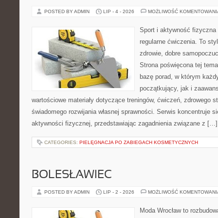
POSTED BY ADMIN
LIP - 4 - 2026
MOŻLIWOŚĆ KOMENTOWAN
Sport i aktywność fizyczna 
regularne ćwiczenia. To sty
zdrowie, dobre samopoczuci
Strona poświęcona tej tem
bazę porad, w którym każdy
początkujący, jak i zaawa
wartościowe materiały dotyczące treningów, ćwiczeń, zdrowego st
świadomego rozwijania własnej sprawności. Serwis koncentruje s
aktywności fizycznej, przedstawiając zagadnienia związane z […]
CATEGORIES:
PIELĘGNACJA PO ZABIEGACH KOSMETYCZNYCH
BOLESŁAWIEC
POSTED BY ADMIN
LIP - 2 - 2026
MOŻLIWOŚĆ KOMENTOWAN
Moda Wrocław to rozbudowa