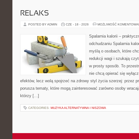
RELAKS
POSTED BY ADMIN
CZE - 18 - 2026
MOŻLIWOŚĆ KOMENTOWA
Spalarnia kalorii – praktyc
odchudzaniu Spalarnia kalor
myślą o osobach, które ch
redukcji wagi i szukają czy
w prosty sposób. To przestr
nie chcą opierać się wyłącz
efektów, lecz wolą spojrzeć na zdrowy styl życia szerzej: przez 
porusza tematy, które mogą zainteresować zarówno osoby wracając
którzy […]
CATEGORIES:
MUZYKA ALTERNATYWNA I NISZOWA