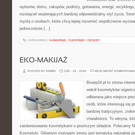
wyborów, domu, zakupów, podróży, gotowania, energii, recyklingu
rozwiązań wspierających bardziej odpowiedzialny styl życia. Stro
myślą o osobach, które chcą lepiej rozumieć współczesne wyzwa
jednocześnie […]
CATEGORIES:
KAWIARNIE, CUKIERNIE I DESERY
EKO-MAKIJAŻ
POSTED BY ADMIN
CZE - 20 - 2026
MOŻLIWOŚĆ KOMENTOWA
Bioarp24.pl to strona intern
wokół kosmetyków organic
odbierana jako miejsce prez
osób, które interesują się
bardziej tradycyjnym, zioł
charakterze. To witryna, kt
zainteresowanie kosmetykami o prostszym składzie. Polecamy Nat
Kosmetyki. Głównym motywem strony jest tematyka naturalnej pie