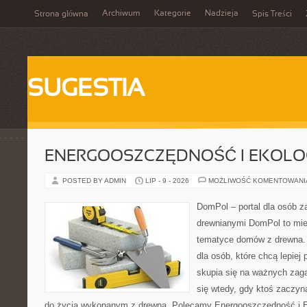
Archiwum
Kategorie
Nadzieja
Strona główna
Spis Treści
SUGESTIA
ENERGOOSZCZĘDNOŚĆ I EKOLO
POSTED BY ADMIN
LIP - 9 - 2026
MOŻLIWOŚĆ KOMENTOWAN
DomPol – portal dla osób 
drewnianymi DomPol to mie
tematyce domów z drewna. 
dla osób, które chcą lepiej
skupia się na ważnych zaga
się wtedy, gdy ktoś zaczy
do życia wykonanym z drewna. Polecamy Energooszczędność i Ek