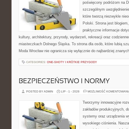
poświęcony podróżom na D
szczególnym uwzględnienie
które tworzą niezwykle nie
Polski. Strona jest blogie
praktyczne informacje dotyc
kultury, architektury, przyrody, wydarzeń, rekreacji oraz codzienn
miasteczkach Dolnego Śląska. To strona dla osób, które lubią sz
Moda Wrocław nie ogranicza się wyłącznie do najbardziej znanyc
CATEGORIES:
ONE-SHOTY I KRÓTKIE PRZYGODY
BEZPIECZEŃSTWO I NORMY
POSTED BY ADMIN
LIP - 1 - 2026
MOŻLIWOŚĆ KOMENTOWAN
Tworzymy innowacyjne rozw
zakładów produkcyjnych, do
systemy oraz urządzenia w
wysokiego ciśnienia. Nasza 