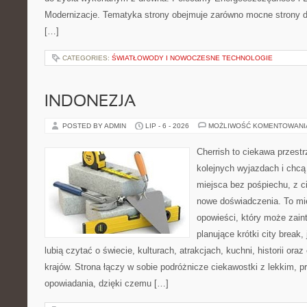
Modernizacje. Tematyka strony obejmuje zarówno mocne strony d
[…]
CATEGORIES:
ŚWIATŁOWODY I NOWOCZESNE TECHNOLOGIE
INDONEZJA
POSTED BY ADMIN
LIP - 6 - 2026
MOŻLIWOŚĆ KOMENTOWAN
Cherrish to ciekawa przestr
kolejnych wyjazdach i chc
miejsca bez pośpiechu, z c
nowe doświadczenia. To mi
opowieści, który może zai
planujące krótki city break, 
lubią czytać o świecie, kulturach, atrakcjach, kuchni, historii ora
krajów. Strona łączy w sobie podróżnicze ciekawostki z lekkim,
opowiadania, dzięki czemu […]