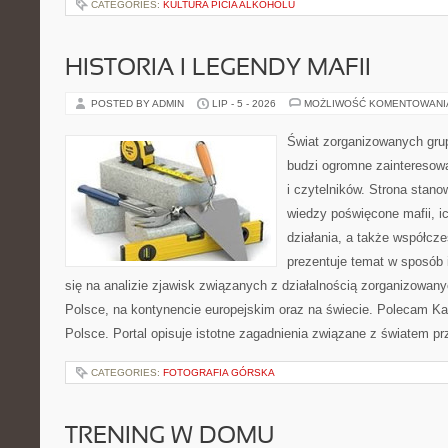
CATEGORIES:
KULTURA PICIA ALKOHOLU
HISTORIA I LEGENDY MAFII
POSTED BY ADMIN
LIP - 5 - 2026
MOŻLIWOŚĆ KOMENTOWAN
Świat zorganizowanych grup
budzi ogromne zainteresowa
i czytelników. Strona stan
wiedzy poświęcone mafii, ic
działania, a także współc
prezentuje temat w sposób 
się na analizie zjawisk związanych z działalnością zorganizowan
Polsce, na kontynencie europejskim oraz na świecie. Polecam Ka
Polsce. Portal opisuje istotne zagadnienia związane z światem p
CATEGORIES:
FOTOGRAFIA GÓRSKA
TRENING W DOMU