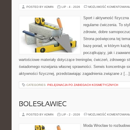
POSTED BY ADMIN
LIP - 4 - 2026
MOŻLIWOŚĆ KOMENTOWAN
Sport i aktywność fizyczna 
regularne ćwiczenia. To sty
zdrowie, dobre samopoczuci
Strona poświęcona tej tem
bazę porad, w którym każdy
początkujący, jak i zaawa
wartościowe materiały dotyczące treningów, ćwiczeń, zdrowego st
świadomego rozwijania własnej sprawności. Serwis koncentruje s
aktywności fizycznej, przedstawiając zagadnienia związane z […]
CATEGORIES:
PIELĘGNACJA PO ZABIEGACH KOSMETYCZNYCH
BOLESŁAWIEC
POSTED BY ADMIN
LIP - 2 - 2026
MOŻLIWOŚĆ KOMENTOWAN
Moda Wrocław to rozbudowa