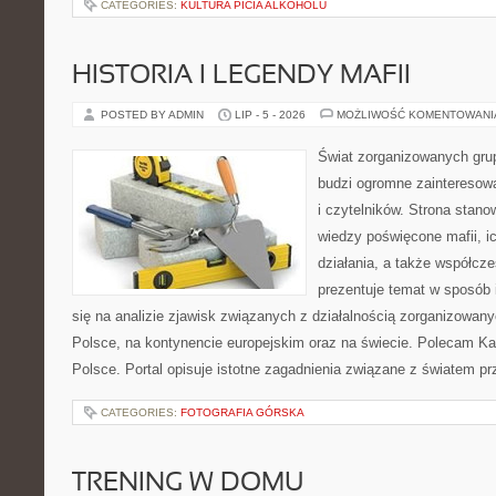
CATEGORIES:
KULTURA PICIA ALKOHOLU
HISTORIA I LEGENDY MAFII
POSTED BY ADMIN
LIP - 5 - 2026
MOŻLIWOŚĆ KOMENTOWAN
Świat zorganizowanych grup
budzi ogromne zainteresowa
i czytelników. Strona stan
wiedzy poświęcone mafii, ic
działania, a także współc
prezentuje temat w sposób 
się na analizie zjawisk związanych z działalnością zorganizowan
Polsce, na kontynencie europejskim oraz na świecie. Polecam Ka
Polsce. Portal opisuje istotne zagadnienia związane z światem p
CATEGORIES:
FOTOGRAFIA GÓRSKA
TRENING W DOMU