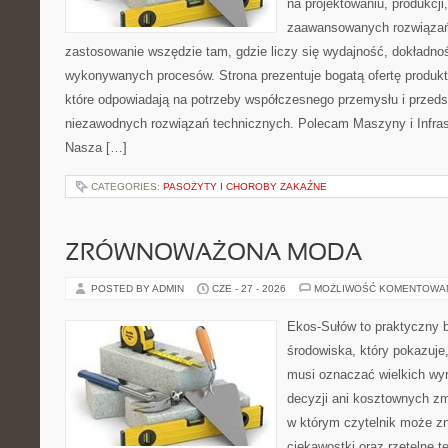
na projektowaniu, produkcji
zaawansowanych rozwiązań,
zastosowanie wszędzie tam, gdzie liczy się wydajność, dokładn
wykonywanych procesów. Strona prezentuje bogatą ofertę produktó
które odpowiadają na potrzeby współczesnego przemysłu i przeds
niezawodnych rozwiązań technicznych. Polecam Maszyny i Infrast
Nasza […]
CATEGORIES:
PASOŻYTY I CHOROBY ZAKAŹNE
ZRÓWNOWAŻONA MODA
POSTED BY ADMIN
CZE - 27 - 2026
MOŻLIWOŚĆ KOMENTOWA
Ekos-Sułów to praktyczny 
środowiska, który pokazuje,
musi oznaczać wielkich wy
decyzji ani kosztownych zm
w którym czytelnik może z
ciekawostki oraz rzetelne 