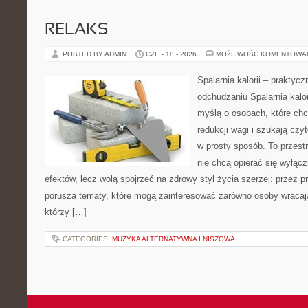
RELAKS
POSTED BY ADMIN
CZE - 18 - 2026
MOŻLIWOŚĆ KOMENTOWA
Spalarnia kalorii – praktyc
odchudzaniu Spalarnia kalor
myślą o osobach, które ch
redukcji wagi i szukają czy
w prosty sposób. To przestr
nie chcą opierać się wyłącz
efektów, lecz wolą spojrzeć na zdrowy styl życia szerzej: przez 
porusza tematy, które mogą zainteresować zarówno osoby wracając
którzy […]
CATEGORIES:
MUZYKA ALTERNATYWNA I NISZOWA