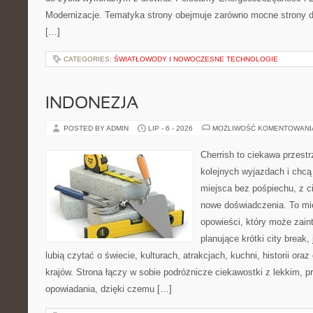
Modernizacje. Tematyka strony obejmuje zarówno mocne strony d
[…]
CATEGORIES:
ŚWIATŁOWODY I NOWOCZESNE TECHNOLOGIE
INDONEZJA
POSTED BY ADMIN
LIP - 6 - 2026
MOŻLIWOŚĆ KOMENTOWAN
Cherrish to ciekawa przestr
kolejnych wyjazdach i chc
miejsca bez pośpiechu, z c
nowe doświadczenia. To mi
opowieści, który może zai
planujące krótki city break, 
lubią czytać o świecie, kulturach, atrakcjach, kuchni, historii ora
krajów. Strona łączy w sobie podróżnicze ciekawostki z lekkim,
opowiadania, dzięki czemu […]