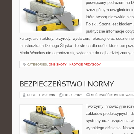
poświęcony podróżom na D
szczególnym uwzględnienie
które tworzą niezwykle nie
Polski. Strona jest blogie
praktyczne informacje dotyc
kultury, architektury, przyrody, wydarzeń, rekreacji oraz codzienn
miasteczkach Dolnego Śląska. To strona dla osób, które lubią sz
Moda Wrocław nie ogranicza się wyłącznie do najbardziej znanyc
CATEGORIES:
ONE-SHOTY I KRÓTKIE PRZYGODY
BEZPIECZEŃSTWO I NORMY
POSTED BY ADMIN
LIP - 1 - 2026
MOŻLIWOŚĆ KOMENTOWAN
Tworzymy innowacyjne rozw
zakładów produkcyjnych, do
systemy oraz urządzenia w
wysokiego ciśnienia. Nasza 