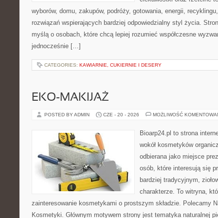
wyborów, domu, zakupów, podróży, gotowania, energii, recyklingu
rozwiązań wspierających bardziej odpowiedzialny styl życia. Stro
myślą o osobach, które chcą lepiej rozumieć współczesne wyzwa
jednocześnie […]
CATEGORIES:
KAWIARNIE, CUKIERNIE I DESERY
EKO-MAKIJAŻ
POSTED BY ADMIN
CZE - 20 - 2026
MOŻLIWOŚĆ KOMENTOWA
Bioarp24.pl to strona intern
wokół kosmetyków organic
odbierana jako miejsce prez
osób, które interesują się
bardziej tradycyjnym, zioł
charakterze. To witryna, kt
zainteresowanie kosmetykami o prostszym składzie. Polecamy Nat
Kosmetyki. Głównym motywem strony jest tematyka naturalnej pie