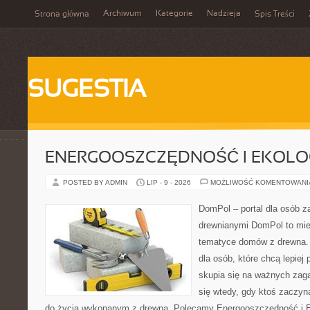
Archiwum
Kategorie
Nadzieja
Strona główna
Spis Treści
SUGESTIA
ENERGOOSZCZĘDNOŚĆ I EKOLO
POSTED BY ADMIN
LIP - 9 - 2026
MOŻLIWOŚĆ KOMENTOWAN
DomPol – portal dla osób 
drewnianymi DomPol to mie
tematyce domów z drewna. 
dla osób, które chcą lepiej
skupia się na ważnych zaga
się wtedy, gdy ktoś zaczy
do życia wykonanym z drewna. Polecamy Energooszczędność i Ek