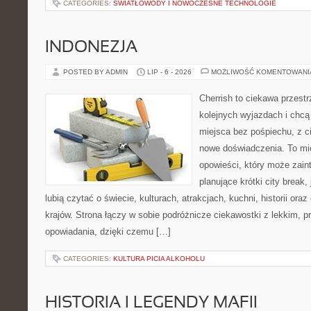
CATEGORIES:
ŚWIATŁOWODY I NOWOCZESNE TECHNOLOGIE
INDONEZJA
POSTED BY ADMIN
LIP - 6 - 2026
MOŻLIWOŚĆ KOMENTOWAN
Cherrish to ciekawa przestr
kolejnych wyjazdach i chc
miejsca bez pośpiechu, z c
nowe doświadczenia. To mi
opowieści, który może zai
planujące krótki city break, 
lubią czytać o świecie, kulturach, atrakcjach, kuchni, historii ora
krajów. Strona łączy w sobie podróżnicze ciekawostki z lekkim,
opowiadania, dzięki czemu […]
CATEGORIES:
KULTURA PICIA ALKOHOLU
HISTORIA I LEGENDY MAFII