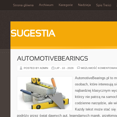
Archiwum
Kategorie
Nadzieja
Strona główna
Spis Treści
SUGESTIA
AUTOMOTIVEBEARINGS
POSTED BY ADMIN
LIP - 10 - 2026
MOŻLIWOŚĆ KOMENTOWAN
AutomotiveBearings.pl to m
osobach, które interesują s
najbardziej klasycznym wyda
którzy nie patrzą na samoc
codzienne narzędzie, ale w
Każdy tekst może stać się
podróży przez świat dawnych aut, legendarnych marek, przełomow