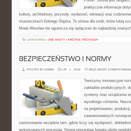
Polski. Strona jest blogie
praktyczne informacje dotyc
kultury, architektury, przyrody, wydarzeń, rekreacji oraz codzienn
miasteczkach Dolnego Śląska. To strona dla osób, które lubią sz
Moda Wrocław nie ogranicza się wyłącznie do najbardziej znanyc
CATEGORIES:
ONE-SHOTY I KRÓTKIE PRZYGODY
BEZPIECZEŃSTWO I NORMY
POSTED BY ADMIN
LIP - 1 - 2026
MOŻLIWOŚĆ KOMENTOWAN
Tworzymy innowacyjne rozw
zakładów produkcyjnych, do
systemy oraz urządzenia w
wysokiego ciśnienia. Nasza 
na projektowaniu, produkcji
zaawansowanych rozwiązań,
zastosowanie wszędzie tam, gdzie liczy się wydajność, dokładn
wykonywanych procesów. Strona prezentuje bogatą ofertę produktó