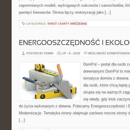
zapomnianych modeli, wyścigowych sukcesów i samochodów, które
pamięci kierowców. Strona łączy motoryzację jako […]
CATEGORIES:
TAROT I KARTY WRÓŻEBNE
ENERGOOSZCZĘDNOŚĆ I EKOLO
POSTED BY ADMIN
LIP - 9 - 2026
MOŻLIWOŚĆ KOMENTOWAN
DomPol – portal dla osób 
drewnianymi DomPol to mie
tematyce domów z drewna. 
dla osób, które chcą lepiej
skupia się na ważnych zaga
się wtedy, gdy ktoś zaczy
do życia wykonanym z drewna. Polecamy Energooszczędność i Ek
Modernizacje. Tematyka strony obejmuje zarówno mocne strony d
[…]