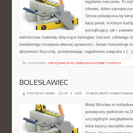
regularne ćwiczenia. To sty
zdrowie, dobre samopoczuci
Strona poświęcona tej tem
bazę porad, w którym każdy
początkujący, jak i zaawa
wartościowe materiały dotyczące treningów, ćwiczeń, zdrowego st
świadomego rozwijania własnej sprawności. Serwis koncentruje s
aktywności fizycznej, przedstawiając zagadnienia związane z […]
CATEGORIES:
PIELĘGNACJA PO ZABIEGACH KOSMETYCZNYCH
BOLESŁAWIEC
POSTED BY ADMIN
LIP - 2 - 2026
MOŻLIWOŚĆ KOMENTOWAN
Moda Wrocław to rozbudowa
poświęcony podróżom na D
szczególnym uwzględnienie
które tworzą niezwykle nie