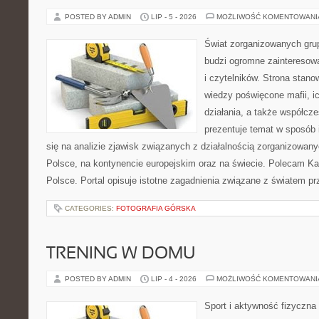
POSTED BY ADMIN
LIP - 5 - 2026
MOŻLIWOŚĆ KOMENTOWAN
Świat zorganizowanych grup
budzi ogromne zainteresowa
i czytelników. Strona stan
wiedzy poświęcone mafii, ic
działania, a także współc
prezentuje temat w sposób 
się na analizie zjawisk związanych z działalnością zorganizowan
Polsce, na kontynencie europejskim oraz na świecie. Polecam Ka
Polsce. Portal opisuje istotne zagadnienia związane z światem p
CATEGORIES:
FOTOGRAFIA GÓRSKA
TRENING W DOMU
POSTED BY ADMIN
LIP - 4 - 2026
MOŻLIWOŚĆ KOMENTOWAN
Sport i aktywność fizyczna 