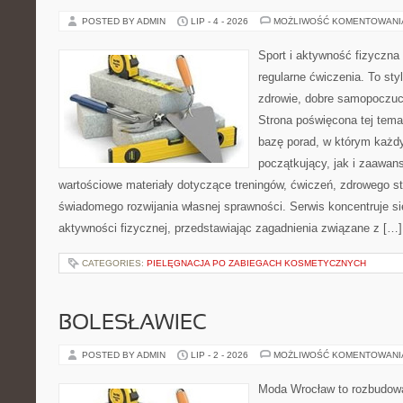
POSTED BY ADMIN
LIP - 4 - 2026
MOŻLIWOŚĆ KOMENTOWAN
Sport i aktywność fizyczna 
regularne ćwiczenia. To sty
zdrowie, dobre samopoczuci
Strona poświęcona tej tem
bazę porad, w którym każdy
początkujący, jak i zaawa
wartościowe materiały dotyczące treningów, ćwiczeń, zdrowego st
świadomego rozwijania własnej sprawności. Serwis koncentruje s
aktywności fizycznej, przedstawiając zagadnienia związane z […]
CATEGORIES:
PIELĘGNACJA PO ZABIEGACH KOSMETYCZNYCH
BOLESŁAWIEC
POSTED BY ADMIN
LIP - 2 - 2026
MOŻLIWOŚĆ KOMENTOWAN
Moda Wrocław to rozbudowa