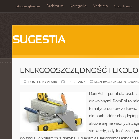
Archiwum
Kategorie
Nadzieja
Strona główna
Spis Treści
SUGESTIA
ENERGOOSZCZĘDNOŚĆ I EKOLO
POSTED BY ADMIN
LIP - 9 - 2026
MOŻLIWOŚĆ KOMENTOWAN
DomPol – portal dla osób 
drewnianymi DomPol to mie
tematyce domów z drewna. 
dla osób, które chcą lepiej
skupia się na ważnych zaga
się wtedy, gdy ktoś zaczy
do życia wykonanym z drewna. Polecamy Energooszczędność i Ek