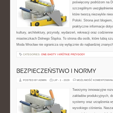
poświęcony podróżom na D
szczególnym uwzględnienie
które tworzą niezwykle nie
Polski. Strona jest blogie
praktyczne informacje dotyc
kultury, architektury, przyrody, wydarzeń, rekreacji oraz codzienn
miasteczkach Dolnego Śląska. To strona dla osób, które lubią sz
Moda Wrocław nie ogranicza się wyłącznie do najbardziej znanyc
CATEGORIES:
ONE-SHOTY I KRÓTKIE PRZYGODY
BEZPIECZEŃSTWO I NORMY
POSTED BY ADMIN
LIP - 1 - 2026
MOŻLIWOŚĆ KOMENTOWAN
Tworzymy innowacyjne rozw
zakładów produkcyjnych, do
systemy oraz urządzenia w
wysokiego ciśnienia. Nasza 