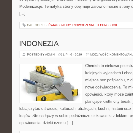
Modernizacje. Tematyka strony obejmuje zarówno mocne strony d
[…]
CATEGORIES:
ŚWIATŁOWODY I NOWOCZESNE TECHNOLOGIE
INDONEZJA
POSTED BY ADMIN
LIP - 6 - 2026
MOŻLIWOŚĆ KOMENTOWAN
Cherrish to ciekawa przestr
kolejnych wyjazdach i chc
miejsca bez pośpiechu, z c
nowe doświadczenia. To mi
opowieści, który może zai
planujące krótki city break, 
lubią czytać o świecie, kulturach, atrakcjach, kuchni, historii ora
krajów. Strona łączy w sobie podróżnicze ciekawostki z lekkim,
opowiadania, dzięki czemu […]