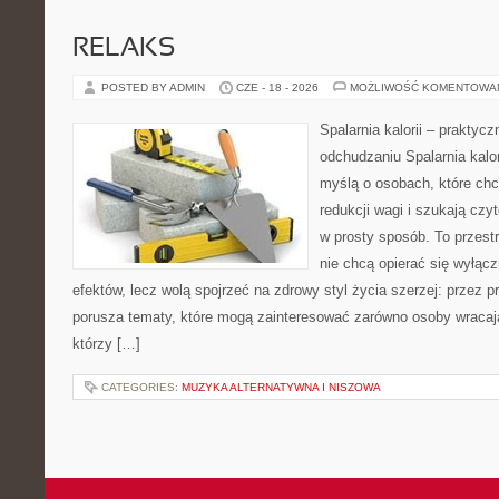
RELAKS
POSTED BY ADMIN
CZE - 18 - 2026
MOŻLIWOŚĆ KOMENTOWA
Spalarnia kalorii – praktyc
odchudzaniu Spalarnia kalor
myślą o osobach, które ch
redukcji wagi i szukają czy
w prosty sposób. To przestr
nie chcą opierać się wyłącz
efektów, lecz wolą spojrzeć na zdrowy styl życia szerzej: przez 
porusza tematy, które mogą zainteresować zarówno osoby wracając
którzy […]
CATEGORIES:
MUZYKA ALTERNATYWNA I NISZOWA