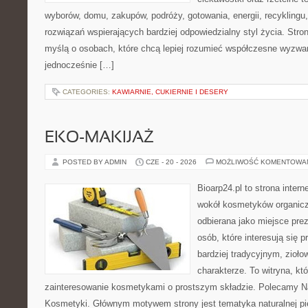
wyborów, domu, zakupów, podróży, gotowania, energii, recyklingu
rozwiązań wspierających bardziej odpowiedzialny styl życia. Stro
myślą o osobach, które chcą lepiej rozumieć współczesne wyzwa
jednocześnie […]
CATEGORIES:
KAWIARNIE, CUKIERNIE I DESERY
EKO-MAKIJAŻ
POSTED BY ADMIN
CZE - 20 - 2026
MOŻLIWOŚĆ KOMENTOWA
Bioarp24.pl to strona intern
wokół kosmetyków organic
odbierana jako miejsce prez
osób, które interesują się
bardziej tradycyjnym, zioł
charakterze. To witryna, kt
zainteresowanie kosmetykami o prostszym składzie. Polecamy Nat
Kosmetyki. Głównym motywem strony jest tematyka naturalnej pie