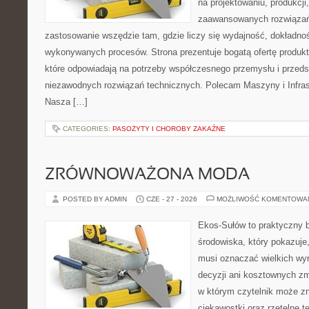
na projektowaniu, produkcji
zaawansowanych rozwiązań,
zastosowanie wszędzie tam, gdzie liczy się wydajność, dokładn
wykonywanych procesów. Strona prezentuje bogatą ofertę produktó
które odpowiadają na potrzeby współczesnego przemysłu i przeds
niezawodnych rozwiązań technicznych. Polecam Maszyny i Infrast
Nasza […]
CATEGORIES:
PASOŻYTY I CHOROBY ZAKAŹNE
ZRÓWNOWAŻONA MODA
POSTED BY ADMIN
CZE - 27 - 2026
MOŻLIWOŚĆ KOMENTOWA
Ekos-Sułów to praktyczny 
środowiska, który pokazuje,
musi oznaczać wielkich wy
decyzji ani kosztownych zm
w którym czytelnik może z
ciekawostki oraz rzetelne 