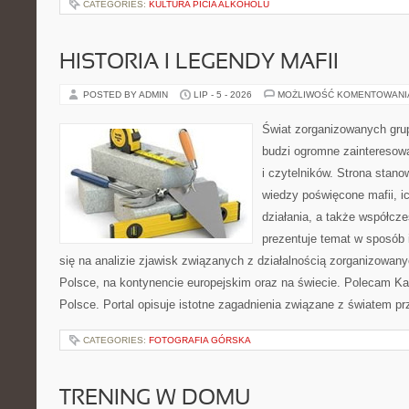
CATEGORIES:
KULTURA PICIA ALKOHOLU
HISTORIA I LEGENDY MAFII
POSTED BY ADMIN
LIP - 5 - 2026
MOŻLIWOŚĆ KOMENTOWAN
Świat zorganizowanych grup
budzi ogromne zainteresowa
i czytelników. Strona stan
wiedzy poświęcone mafii, ic
działania, a także współc
prezentuje temat w sposób 
się na analizie zjawisk związanych z działalnością zorganizowan
Polsce, na kontynencie europejskim oraz na świecie. Polecam Ka
Polsce. Portal opisuje istotne zagadnienia związane z światem p
CATEGORIES:
FOTOGRAFIA GÓRSKA
TRENING W DOMU