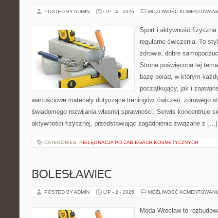
POSTED BY ADMIN
LIP - 4 - 2026
MOŻLIWOŚĆ KOMENTOWAN
Sport i aktywność fizyczna 
regularne ćwiczenia. To sty
zdrowie, dobre samopoczuci
Strona poświęcona tej tem
bazę porad, w którym każdy
początkujący, jak i zaawa
wartościowe materiały dotyczące treningów, ćwiczeń, zdrowego st
świadomego rozwijania własnej sprawności. Serwis koncentruje s
aktywności fizycznej, przedstawiając zagadnienia związane z […]
CATEGORIES:
PIELĘGNACJA PO ZABIEGACH KOSMETYCZNYCH
BOLESŁAWIEC
POSTED BY ADMIN
LIP - 2 - 2026
MOŻLIWOŚĆ KOMENTOWAN
Moda Wrocław to rozbudowa