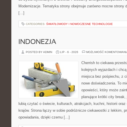
Modernizacje. Tematyka strony obejmuje zarówno mocne strony d
[…]
CATEGORIES:
ŚWIATŁOWODY I NOWOCZESNE TECHNOLOGIE
INDONEZJA
POSTED BY ADMIN
LIP - 6 - 2026
MOŻLIWOŚĆ KOMENTOWAN
Cherrish to ciekawa przestr
kolejnych wyjazdach i chc
miejsca bez pośpiechu, z c
nowe doświadczenia. To mi
opowieści, który może zai
planujące krótki city break, 
lubią czytać o świecie, kulturach, atrakcjach, kuchni, historii ora
krajów. Strona łączy w sobie podróżnicze ciekawostki z lekkim,
opowiadania, dzięki czemu […]