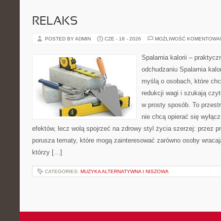
RELAKS
POSTED BY ADMIN
CZE - 18 - 2026
MOŻLIWOŚĆ KOMENTOWA
Spalarnia kalorii – praktyc
odchudzaniu Spalarnia kalor
myślą o osobach, które ch
redukcji wagi i szukają czy
w prosty sposób. To przestr
nie chcą opierać się wyłącz
efektów, lecz wolą spojrzeć na zdrowy styl życia szerzej: przez 
porusza tematy, które mogą zainteresować zarówno osoby wracając
którzy […]
CATEGORIES:
MUZYKA ALTERNATYWNA I NISZOWA