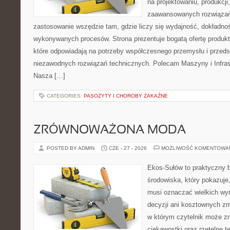
na projektowaniu, produkcji
zaawansowanych rozwiązań,
zastosowanie wszędzie tam, gdzie liczy się wydajność, dokładn
wykonywanych procesów. Strona prezentuje bogatą ofertę produktó
które odpowiadają na potrzeby współczesnego przemysłu i przeds
niezawodnych rozwiązań technicznych. Polecam Maszyny i Infrast
Nasza […]
CATEGORIES:
PASOŻYTY I CHOROBY ZAKAŹNE
ZRÓWNOWAŻONA MODA
POSTED BY ADMIN
CZE - 27 - 2026
MOŻLIWOŚĆ KOMENTOWA
Ekos-Sułów to praktyczny 
środowiska, który pokazuje,
musi oznaczać wielkich wy
decyzji ani kosztownych zm
w którym czytelnik może z
ciekawostki oraz rzetelne 