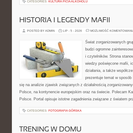
CATEGORIES:
KULTURA PICIA ALKOHOLU
HISTORIA I LEGENDY MAFII
POSTED BY ADMIN
LIP - 5 - 2026
MOŻLIWOŚĆ KOMENTOWAN
Świat zorganizowanych grup
budzi ogromne zainteresowa
i czytelników. Strona stan
wiedzy poświęcone mafii, ic
działania, a także współc
prezentuje temat w sposób 
się na analizie zjawisk związanych z działalnością zorganizowan
Polsce, na kontynencie europejskim oraz na świecie. Polecam Ka
Polsce. Portal opisuje istotne zagadnienia związane z światem p
CATEGORIES:
FOTOGRAFIA GÓRSKA
TRENING W DOMU