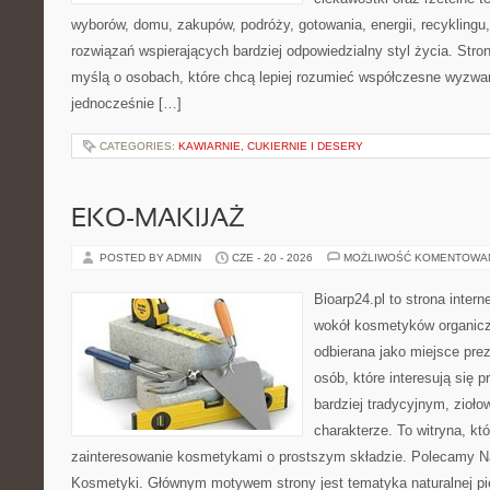
wyborów, domu, zakupów, podróży, gotowania, energii, recyklingu
rozwiązań wspierających bardziej odpowiedzialny styl życia. Stro
myślą o osobach, które chcą lepiej rozumieć współczesne wyzwa
jednocześnie […]
CATEGORIES:
KAWIARNIE, CUKIERNIE I DESERY
EKO-MAKIJAŻ
POSTED BY ADMIN
CZE - 20 - 2026
MOŻLIWOŚĆ KOMENTOWA
Bioarp24.pl to strona intern
wokół kosmetyków organic
odbierana jako miejsce prez
osób, które interesują się
bardziej tradycyjnym, zioł
charakterze. To witryna, kt
zainteresowanie kosmetykami o prostszym składzie. Polecamy Nat
Kosmetyki. Głównym motywem strony jest tematyka naturalnej pie