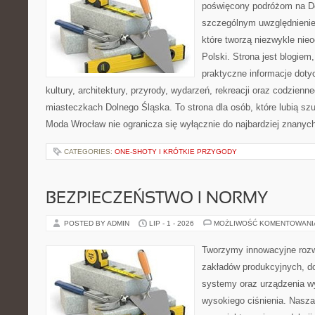
poświęcony podróżom na D
szczególnym uwzględnienie
które tworzą niezwykle nie
Polski. Strona jest blogie
praktyczne informacje dotyc
kultury, architektury, przyrody, wydarzeń, rekreacji oraz codzienn
miasteczkach Dolnego Śląska. To strona dla osób, które lubią sz
Moda Wrocław nie ogranicza się wyłącznie do najbardziej znanyc
CATEGORIES:
ONE-SHOTY I KRÓTKIE PRZYGODY
BEZPIECZEŃSTWO I NORMY
POSTED BY ADMIN
LIP - 1 - 2026
MOŻLIWOŚĆ KOMENTOWAN
Tworzymy innowacyjne rozw
zakładów produkcyjnych, do
systemy oraz urządzenia w
wysokiego ciśnienia. Nasza 