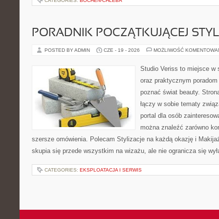
CATEGORIES:
BOCHEN-CHLEBA
PORADNIK POCZĄTKUJĄCEJ STYL
POSTED BY ADMIN
CZE - 19 - 2026
MOŻLIWOŚĆ KOMENTOWA
Studio Veriss to miejsce w 
oraz praktycznym poradom d
poznać świat beauty. Stron
łączy w sobie tematy związ
portal dla osób zaintereso
można znaleźć zarówno konk
szersze omówienia. Polecam Stylizacje na każdą okazję i Makija
skupia się przede wszystkim na wizażu, ale nie ogranicza się wy
CATEGORIES:
EKSPLOATACJA I SERWIS