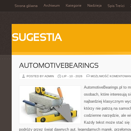
Archiwum
Kategorie
Nadzieja
Strona główna
Spis Treści
SUGESTIA
AUTOMOTIVEBEARINGS
POSTED BY ADMIN
LIP - 10 - 2026
MOŻLIWOŚĆ KOMENTOWAN
AutomotiveBearings.pl to m
osobach, które interesują s
najbardziej klasycznym wyda
którzy nie patrzą na samoc
codzienne narzędzie, ale w
Każdy tekst może stać się
podróży przez świat dawnych aut, legendarnych marek, przełomow