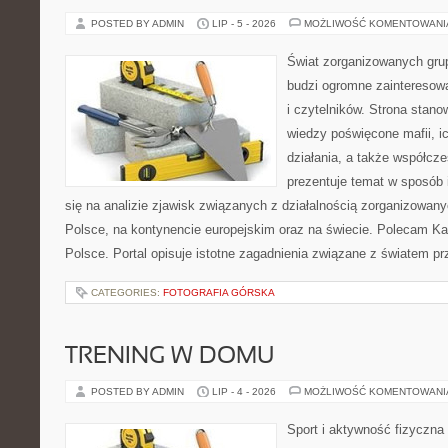
POSTED BY ADMIN
LIP - 5 - 2026
MOŻLIWOŚĆ KOMENTOWAN
Świat zorganizowanych grup
budzi ogromne zainteresowa
i czytelników. Strona stan
wiedzy poświęcone mafii, ic
działania, a także współc
prezentuje temat w sposób 
się na analizie zjawisk związanych z działalnością zorganizowan
Polsce, na kontynencie europejskim oraz na świecie. Polecam Ka
Polsce. Portal opisuje istotne zagadnienia związane z światem p
CATEGORIES:
FOTOGRAFIA GÓRSKA
TRENING W DOMU
POSTED BY ADMIN
LIP - 4 - 2026
MOŻLIWOŚĆ KOMENTOWAN
Sport i aktywność fizyczna 