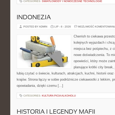
CATEGORIES:
ŚWIATŁOWODY I NOWOCZESNE TECHNOLOGIE
INDONEZJA
POSTED BY ADMIN
LIP - 6 - 2026
MOŻLIWOŚĆ KOMENTOWAN
Cherrish to ciekawa przestr
kolejnych wyjazdach i chc
miejsca bez pośpiechu, z c
nowe doświadczenia. To mi
opowieści, który może zai
planujące krótki city break, 
lubią czytać o świecie, kulturach, atrakcjach, kuchni, historii ora
krajów. Strona łączy w sobie podróżnicze ciekawostki z lekkim,
opowiadania, dzięki czemu […]
CATEGORIES:
KULTURA PICIA ALKOHOLU
HISTORIA I LEGENDY MAFII