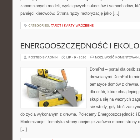
zapomnianych modeli, wyścigowych sukcesów i samochodów, które
pamięci kierowców. Strona łączy motoryzację jako […]
CATEGORIES:
TAROT I KARTY WRÓŻEBNE
ENERGOOSZCZĘDNOŚĆ I EKOLO
POSTED BY ADMIN
LIP - 9 - 2026
MOŻLIWOŚĆ KOMENTOWAN
DomPol – portal dla osób 
drewnianymi DomPol to mie
tematyce domów z drewna. 
dla osób, które chcą lepiej
skupia się na ważnych zaga
się wtedy, gdy ktoś zaczy
do życia wykonanym z drewna. Polecamy Energooszczędność i Ek
Modernizacje. Tematyka strony obejmuje zarówno mocne strony d
[…]