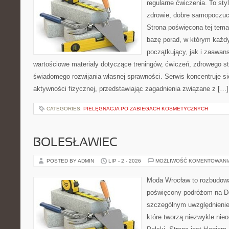
regularne ćwiczenia. To sty
zdrowie, dobre samopoczuci
Strona poświęcona tej tem
bazę porad, w którym każdy
początkujący, jak i zaawa
wartościowe materiały dotyczące treningów, ćwiczeń, zdrowego st
świadomego rozwijania własnej sprawności. Serwis koncentruje s
aktywności fizycznej, przedstawiając zagadnienia związane z […]
CATEGORIES:
PIELĘGNACJA PO ZABIEGACH KOSMETYCZNYCH
BOLESŁAWIEC
POSTED BY ADMIN
LIP - 2 - 2026
MOŻLIWOŚĆ KOMENTOWAN
Moda Wrocław to rozbudowa
poświęcony podróżom na D
szczególnym uwzględnienie
które tworzą niezwykle nie