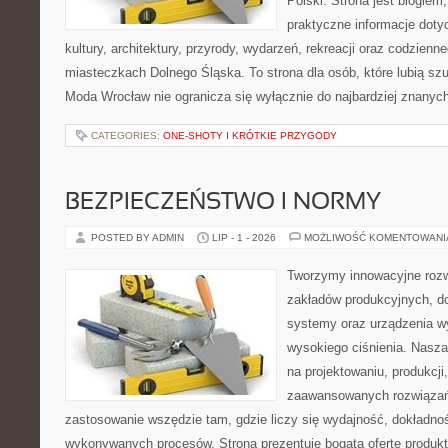
Polski. Strona jest blogie
praktyczne informacje dotyc
kultury, architektury, przyrody, wydarzeń, rekreacji oraz codzienn
miasteczkach Dolnego Śląska. To strona dla osób, które lubią sz
Moda Wrocław nie ogranicza się wyłącznie do najbardziej znanyc
CATEGORIES:
ONE-SHOTY I KRÓTKIE PRZYGODY
BEZPIECZEŃSTWO I NORMY
POSTED BY ADMIN
LIP - 1 - 2026
MOŻLIWOŚĆ KOMENTOWAN
Tworzymy innowacyjne rozw
zakładów produkcyjnych, do
systemy oraz urządzenia w
wysokiego ciśnienia. Nasza 
na projektowaniu, produkcji
zaawansowanych rozwiązań,
zastosowanie wszędzie tam, gdzie liczy się wydajność, dokładn
wykonywanych procesów. Strona prezentuje bogatą ofertę produktó