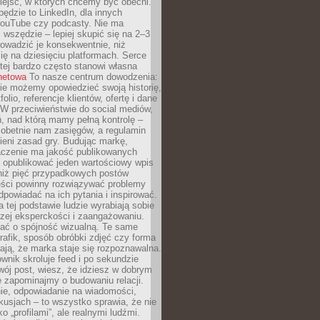
iejsc, w których chcemy być obecni.
będzie to LinkedIn, dla innych
YouTube czy podcasty. Nie ma
 wszędzie – lepiej skupić się na 2–3
rowadzić je konsekwentnie, niż
ię na dziesięciu platformach. Serce
tej bardzo często stanowi własna
rnetowa
To nasze centrum dowodzenia:
ie możemy opowiedzieć swoją historię,
olio, referencje klientów, ofertę i dane
W przeciwieństwie do social mediów,
ń, nad którą mamy pełną kontrolę –
 obetnie nam zasięgów, a regulamin
ieni zasad gry. Budując markę,
czenie ma jakość publikowanych
ej opublikować jeden wartościowy wpis
 niż pięć przypadkowych postów
reści powinny rozwiązywać problemy
dpowiadać na ich pytania i inspirować.
a tej podstawie ludzie wyrabiają sobie
zej eksperckości i zaangażowaniu.
bać o spójność wizualną. Te same
 grafik, sposób obróbki zdjęć czy forma
ają, że marka staje się rozpoznawalna.
wnik skroluje feed i po sekundzie
wój post, wiesz, że idziesz w dobrym
e zapominajmy o budowaniu relacji.
e, odpowiadanie na wiadomości,
kusjach – to wszystko sprawia, że nie
o „profilami”, ale realnymi ludźmi.