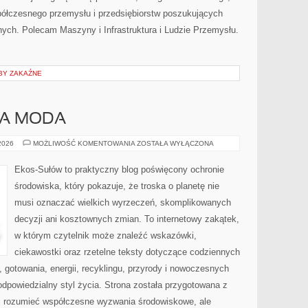
półczesnego przemysłu i przedsiębiorstw poszukujących
ych. Polecam Maszyny i Infrastruktura i Ludzie Przemysłu.
BY ZAKAŹNE
A MODA
ZRÓWNOWAŻONA
 2026
MOŻLIWOŚĆ KOMENTOWANIA
ZOSTAŁA WYŁĄCZONA
MODA
Ekos-Sułów to praktyczny blog poświęcony ochronie
środowiska, który pokazuje, że troska o planetę nie
musi oznaczać wielkich wyrzeczeń, skomplikowanych
decyzji ani kosztownych zmian. To internetowy zakątek,
w którym czytelnik może znaleźć wskazówki,
ciekawostki oraz rzetelne teksty dotyczące codziennych
gotowania, energii, recyklingu, przyrody i nowoczesnych
odpowiedzialny styl życia. Strona została przygotowana z
ej rozumieć współczesne wyzwania środowiskowe, ale