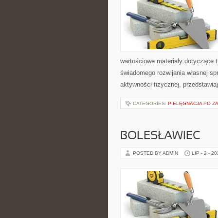
wartościowe materiały dotyczące t
świadomego rozwijania własnej sp
aktywności fizycznej, przedstawia
CATEGORIES:
PIELĘGNACJA PO Z
BOLESŁAWIEC
POSTED BY ADMIN
LIP - 2 - 2