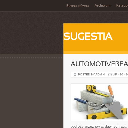
Archiwum
Katego
Strona główna
SUGESTIA
AUTOMOTIVEBEA
POSTED BY ADMIN
LIP - 10 - 
podróży przez świat dawnych aut,