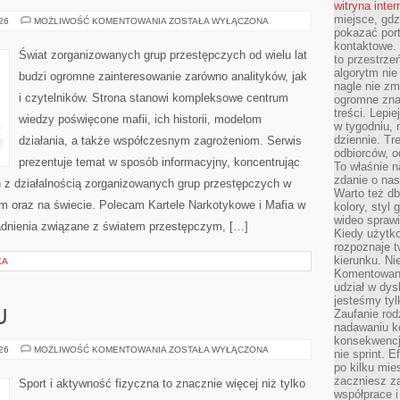
witryna inte
miejsce, gdz
HISTORIA
026
MOŻLIWOŚĆ KOMENTOWANIA
ZOSTAŁA WYŁĄCZONA
I
pokazać portf
LEGENDY
kontaktowe. 
MAFII
Świat zorganizowanych grup przestępczych od wielu lat
to przestrze
algorytm nie
budzi ogromne zainteresowanie zarówno analityków, jak
nagle nie zm
i czytelników. Strona stanowi kompleksowe centrum
ogromne zna
treści. Lepi
wiedzy poświęcone mafii, ich historii, modelom
w tygodniu,
dziennie. T
działania, a także współczesnym zagrożeniom. Serwis
odbiorców, o
prezentuje temat w sposób informacyjny, koncentrując
To właśnie n
zdanie o nas
h z działalnością zorganizowanych grup przestępczych w
Warto też d
im oraz na świecie. Polecam Kartele Narkotykowe i Mafia w
kolory, styl
wideo sprawi
gadnienia związane z światem przestępczym, […]
Kiedy użytko
rozpoznaje t
kierunku. Ni
KA
Komentowani
udział w dys
jesteśmy tylk
Zaufanie rod
U
nadawaniu k
konsekwencj
TRENING
026
MOŻLIWOŚĆ KOMENTOWANIA
ZOSTAŁA WYŁĄCZONA
nie sprint. E
W
po kilku mi
DOMU
zaczniesz z
Sport i aktywność fizyczna to znacznie więcej niż tylko
współprace 