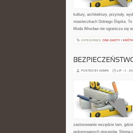
kultury, architektury, przyrody, w
miasteczkach Dolnego Śląska. To s
Moda Wrocław nie ogranicza się w
CATEGORIES:
ONE-SHOTY I KRÓT
BEZPIECZEŃSTW
POSTED BY ADMIN
LIP - 1 - 2
zastosowanie wszędzie tam, gdzie
wykonywanych procesów. Strona pre