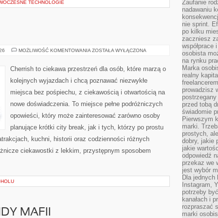
Zaufanie rod
OWOCZESNE TECHNOLOGIE
nadawaniu k
konsekwencj
nie sprint. E
po kilku mi
zaczniesz z
współprace 
INDONEZJA
026
MOŻLIWOŚĆ KOMENTOWANIA
ZOSTAŁA WYŁĄCZONA
osobista moż
na rynku pra
Marka osobis
Cherrish to ciekawa przestrzeń dla osób, które marzą o
realny kapita
kolejnych wyjazdach i chcą poznawać niezwykłe
freelancerem
prowadzisz w
miejsca bez pośpiechu, z ciekawością i otwartością na
postrzegany
nowe doświadczenia. To miejsce pełne podróżniczych
przed tobą d
świadomie pr
opowieści, który może zainteresować zarówno osoby
Pierwszym k
marki. Trzeb
planujące krótki city break, jak i tych, którzy po prostu
prostych, a
atrakcjach, kuchni, historii oraz codzienności różnych
dobry, jakie
jakie warto
różnicze ciekawostki z lekkim, przystępnym sposobem
odpowiedź n
przekaz we 
jest wybór m
Dla jednych 
OHOLU
Instagram, 
potrzeby być
kanałach i p
rozpraszać s
NDY MAFII
marki osobis