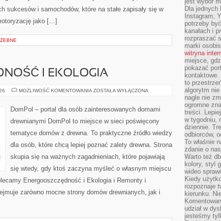
jest wybór m
Dla jednych 
 sukcesów i samochodów, które na stałe zapisały się w
Instagram, 
motoryzację jako […]
potrzeby być
kanałach i p
rozpraszać s
ÓŻEBNE
marki osobis
witryna inte
miejsce, gdz
pokazać portf
NOŚĆ I EKOLOGIA
kontaktowe. 
to przestrze
algorytm nie
ENERGOOSZCZĘDNOŚĆ
026
MOŻLIWOŚĆ KOMENTOWANIA
ZOSTAŁA WYŁĄCZONA
I
nagle nie zm
EKOLOGIA
ogromne zna
DomPol – portal dla osób zainteresowanych domami
treści. Lepi
w tygodniu,
drewnianymi DomPol to miejsce w sieci poświęcony
dziennie. T
tematyce domów z drewna. To praktyczne źródło wiedzy
odbiorców, o
To właśnie n
dla osób, które chcą lepiej poznać zalety drewna. Strona
zdanie o nas
skupia się na ważnych zagadnieniach, które pojawiają
Warto też d
kolory, styl
się wtedy, gdy ktoś zaczyna myśleć o własnym miejscu
wideo sprawi
Kiedy użytko
lecamy Energooszczędność i Ekologia i Remonty i
rozpoznaje t
ejmuje zarówno mocne strony domów drewnianych, jak i
kierunku. Ni
Komentowani
udział w dys
jesteśmy tylk