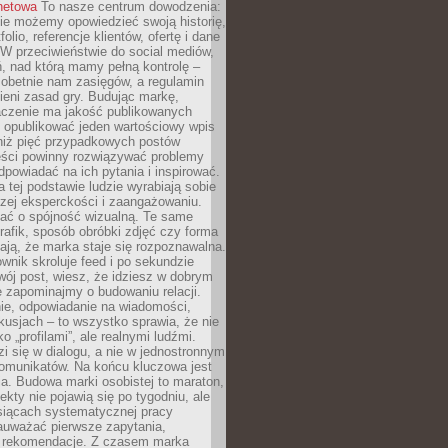
rnetowa
To nasze centrum dowodzenia:
ie możemy opowiedzieć swoją historię,
olio, referencje klientów, ofertę i dane
W przeciwieństwie do social mediów,
ń, nad którą mamy pełną kontrolę –
 obetnie nam zasięgów, a regulamin
ieni zasad gry. Budując markę,
czenie ma jakość publikowanych
ej opublikować jeden wartościowy wpis
 niż pięć przypadkowych postów
reści powinny rozwiązywać problemy
dpowiadać na ich pytania i inspirować.
a tej podstawie ludzie wyrabiają sobie
zej eksperckości i zaangażowaniu.
bać o spójność wizualną. Te same
 grafik, sposób obróbki zdjęć czy forma
ają, że marka staje się rozpoznawalna.
wnik skroluje feed i po sekundzie
wój post, wiesz, że idziesz w dobrym
e zapominajmy o budowaniu relacji.
e, odpowiadanie na wiadomości,
kusjach – to wszystko sprawia, że nie
o „profilami”, ale realnymi ludźmi.
zi się w dialogu, a nie w jednostronnym
omunikatów. Na końcu kluczowa jest
a. Budowa marki osobistej to maraton,
fekty nie pojawią się po tygodniu, ale
esiącach systematycznej pracy
auważać pierwsze zapytania,
i rekomendacje. Z czasem marka