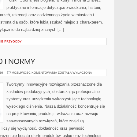
Polski. Strona jest blogiem, w którym można znaleźć
praktyczne informacje dotyczące zwiedzania, historii,
ydarzeń, rekreacji oraz codziennego życia w miastach i
trona dla osób, które lubią szukać miejsc z charakterem.
yłącznie do najbardziej znanych […]
KIE PRZYGODY
O I NORMY
BEZPIECZEŃSTWO
026
MOŻLIWOŚĆ KOMENTOWANIA
ZOSTAŁA WYŁĄCZONA
I
NORMY
Tworzymy innowacyjne rozwiązania przeznaczone dla
zakładów produkcyjnych, dostarczając profesjonalne
systemy oraz urządzenia wykorzystujące technologię
wysokiego ciśnienia. Nasza działalność koncentruje się
na projektowaniu, produkcji, wdrażaniu oraz rozwoju
zaawansowanych rozwiązań, które znajdują
 liczy się wydajność, dokładność oraz pewność
zentuje bogatą ofertę produktów, usług oraz technologii,