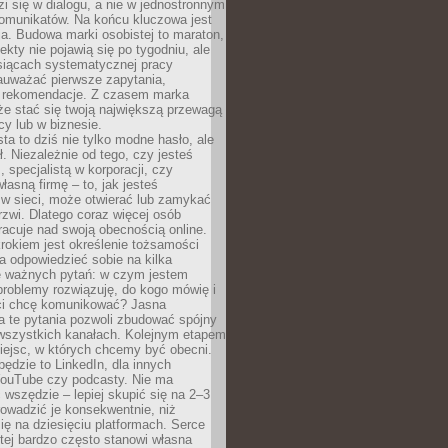
zi się w dialogu, a nie w jednostronnym
omunikatów. Na końcu kluczowa jest
a. Budowa marki osobistej to maraton,
fekty nie pojawią się po tygodniu, ale
esiącach systematycznej pracy
auważać pierwsze zapytania,
i rekomendacje. Z czasem marka
e stać się twoją największą przewagą
cy lub w biznesie.
ta to dziś nie tylko modne hasło, ale
ł. Niezależnie od tego, czy jesteś
, specjalistą w korporacji, czy
łasną firmę – to, jak jesteś
 w sieci, może otwierać lub zamykać
rzwi. Dlatego coraz więcej osób
acuje nad swoją obecnością online.
rokiem jest określenie tożsamości
a odpowiedzieć sobie na kilka
le ważnych pytań: w czym jestem
 problemy rozwiązuję, do kogo mówię i
ści chcę komunikować? Jasna
a te pytania pozwoli zbudować spójny
wszystkich kanałach. Kolejnym etapem
iejsc, w których chcemy być obecni.
będzie to LinkedIn, dla innych
YouTube czy podcasty. Nie ma
 wszędzie – lepiej skupić się na 2–3
rowadzić je konsekwentnie, niż
ię na dziesięciu platformach. Serce
tej bardzo często stanowi własna