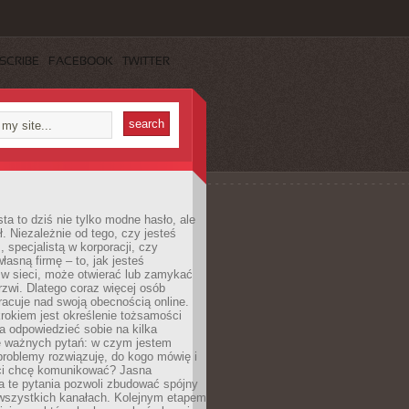
SCRIBE
FACEBOOK
TWITTER
ta to dziś nie tylko modne hasło, ale
ł. Niezależnie od tego, czy jesteś
, specjalistą w korporacji, czy
łasną firmę – to, jak jesteś
 w sieci, może otwierać lub zamykać
rzwi. Dlatego coraz więcej osób
acuje nad swoją obecnością online.
rokiem jest określenie tożsamości
a odpowiedzieć sobie na kilka
le ważnych pytań: w czym jestem
 problemy rozwiązuję, do kogo mówię i
ści chcę komunikować? Jasna
a te pytania pozwoli zbudować spójny
wszystkich kanałach. Kolejnym etapem