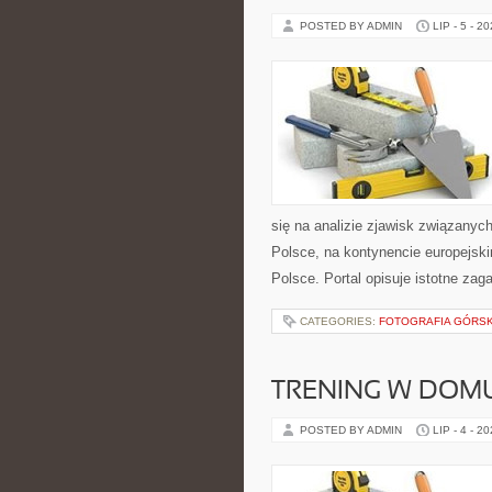
POSTED BY ADMIN
LIP - 5 - 2
się na analizie zjawisk związanyc
Polsce, na kontynencie europejsk
Polsce. Portal opisuje istotne za
CATEGORIES:
FOTOGRAFIA GÓRS
TRENING W DOM
POSTED BY ADMIN
LIP - 4 - 2