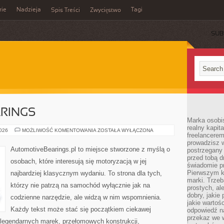
rie
Nadzieja
Tagi
Spis Treści
Zwycięstwo
SUB
RINGS
Marka osobis
realny kapita
AUTOMOTIVEBEARINGS
2026
MOŻLIWOŚĆ KOMENTOWANIA
ZOSTAŁA WYŁĄCZONA
freelancerem
prowadzisz w
AutomotiveBearings.pl to miejsce stworzone z myślą o
postrzegany
przed tobą d
osobach, które interesują się motoryzacją w jej
świadomie pr
Pierwszym k
najbardziej klasycznym wydaniu. To strona dla tych,
marki. Trzeb
którzy nie patrzą na samochód wyłącznie jak na
prostych, a
dobry, jakie
codzienne narzędzie, ale widzą w nim wspomnienia.
jakie warto
Każdy tekst może stać się początkiem ciekawej
odpowiedź n
przekaz we 
 legendarnych marek, przełomowych konstrukcji,