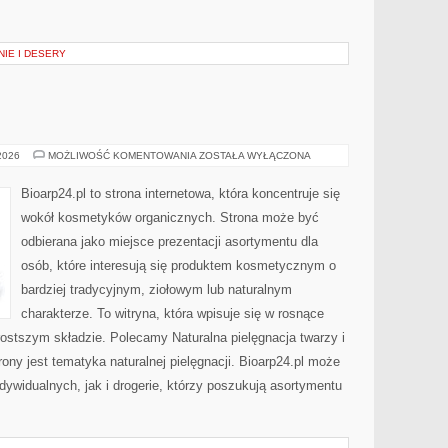
NIE I DESERY
EKO-
 2026
MOŻLIWOŚĆ KOMENTOWANIA
ZOSTAŁA WYŁĄCZONA
MAKIJAŻ
Bioarp24.pl to strona internetowa, która koncentruje się
wokół kosmetyków organicznych. Strona może być
odbierana jako miejsce prezentacji asortymentu dla
osób, które interesują się produktem kosmetycznym o
bardziej tradycyjnym, ziołowym lub naturalnym
charakterze. To witryna, która wpisuje się w rosnące
ostszym składzie. Polecamy Naturalna pielęgnacja twarzy i
y jest tematyka naturalnej pielęgnacji. Bioarp24.pl może
dywidualnych, jak i drogerie, którzy poszukują asortymentu