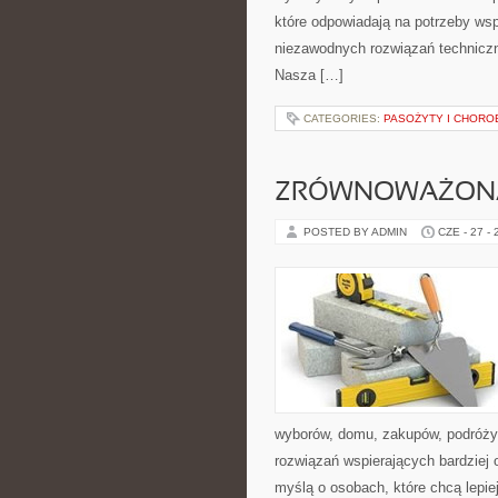
które odpowiadają na potrzeby ws
niezawodnych rozwiązań techniczn
Nasza […]
CATEGORIES:
PASOŻYTY I CHORO
ZRÓWNOWAŻON
POSTED BY ADMIN
CZE - 27 -
wyborów, domu, zakupów, podróży, 
rozwiązań wspierających bardziej 
myślą o osobach, które chcą lepi