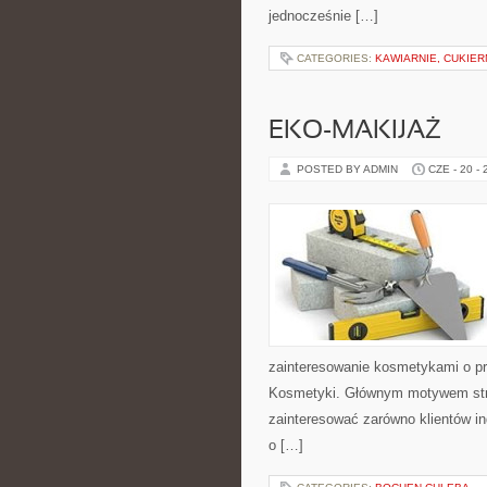
jednocześnie […]
CATEGORIES:
KAWIARNIE, CUKIER
EKO-MAKIJAŻ
POSTED BY ADMIN
CZE - 20 -
zainteresowanie kosmetykami o pr
Kosmetyki. Głównym motywem stron
zainteresować zarówno klientów in
o […]