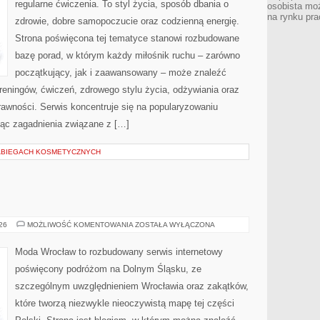
regularne ćwiczenia. To styl życia, sposób dbania o
osobista moż
na rynku pra
zdrowie, dobre samopoczucie oraz codzienną energię.
Strona poświęcona tej tematyce stanowi rozbudowane
bazę porad, w którym każdy miłośnik ruchu – zarówno
początkujący, jak i zaawansowany – może znaleźć
reningów, ćwiczeń, zdrowego stylu życia, odżywiania oraz
rawności. Serwis koncentruje się na popularyzowaniu
jąc zagadnienia związane z […]
ABIEGACH KOSMETYCZNYCH
BOLESŁAWIEC
026
MOŻLIWOŚĆ KOMENTOWANIA
ZOSTAŁA WYŁĄCZONA
Moda Wrocław to rozbudowany serwis internetowy
poświęcony podróżom na Dolnym Śląsku, ze
szczególnym uwzględnieniem Wrocławia oraz zakątków,
które tworzą niezwykle nieoczywistą mapę tej części