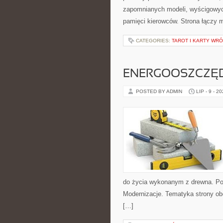
zapomnianych modeli, wyścigowych
pamięci kierowców. Strona łączy 
CATEGORIES:
TAROT I KARTY WR
ENERGOOSZCZĘD
POSTED BY ADMIN
LIP - 9 - 2
do życia wykonanym z drewna. Po
Modernizacje. Tematyka strony ob
[…]