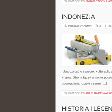
CATEGORIES:
ŚWIATŁOWODY I N
INDONEZJA
POSTED BY ADMIN
LIP - 6 - 2
lubią czytać o świecie, kulturach, 
krajów. Strona łączy w sobie pod
opowiadania, dzięki czemu […]
CATEGORIES:
KULTURA PICIA ALK
HISTORIA I LEGE