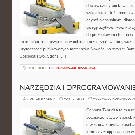
dopieszczony punkt w sieci
wskazówek. Już sama nazwa
czymś niebanalnym, dlateg
uwagę użytkowników, którzy
do prezentowania tematów. 
zbiór treści, lecz przyjemna w odbiorze przestrzeń, w której ważn
użyteczność publikowanych materiałów. Nowości na stronie: Dom
Gospodarstwo. Strona […]
CATEGORIES:
PROGRAMOWANIE KWANTOWE
NARZĘDZIA I OPROGRAMOWANI
POSTED BY ADMIN
MAJ - 2 - 2026
MOŻLIWOŚĆ KOMENTOWAN
Ochrona Twierdza to miejsc
bezpieczeństwa w sposób k
stworzona z myślą o osobach
które oczekują solidnego w