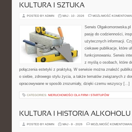
KULTURA I SZTUKA
POSTED BY ADMIN
MAJ - 10 - 2026
MOŻLIWOŚĆ KOMENTOWA
Serwis Olgakomorowska.pl to
pasję do codzienności, inspi
użytecznych informacji. Cz
ciekawe publikacje, które 
funkcjonowaniu. Serwis int
z myślą o osobach, które d
połączenia estetyki z praktyką. W serwisie można znaleźć publik
o siebie, zdrowego stylu życia, a także tematów związanych z d
opracowywane w sposób zrozumiały, dzięki czemu wszyscy […]
CATEGORIES:
NIERUCHOMOŚCI DLA FIRM I STARTUPÓW
KULTURA I HISTORIA ALKOHOLU
POSTED BY ADMIN
MAJ - 9 - 2026
MOŻLIWOŚĆ KOMENTOWAN