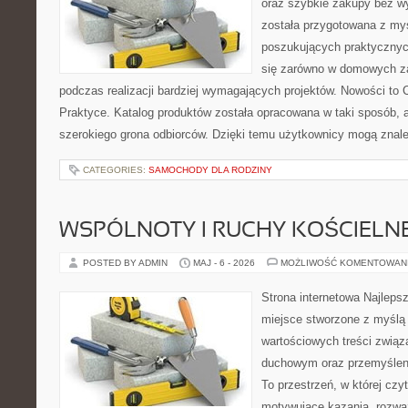
oraz szybkie zakupy bez w
została przygotowana z my
poszukujących praktycznyc
się zarówno w domowych za
podczas realizacji bardziej wymagających projektów. Nowości to 
Praktyce. Katalog produktów została opracowana w taki sposób, 
szerokiego grona odbiorców. Dzięki temu użytkownicy mogą znale
CATEGORIES:
SAMOCHODY DLA RODZINY
WSPÓLNOTY I RUCHY KOŚCIELN
POSTED BY ADMIN
MAJ - 6 - 2026
MOŻLIWOŚĆ KOMENTOWAN
Strona internetowa Najleps
miejsce stworzone z myślą 
wartościowych treści związ
duchowym oraz przemyśleni
To przestrzeń, w której cz
motywujące kazania, rozważ