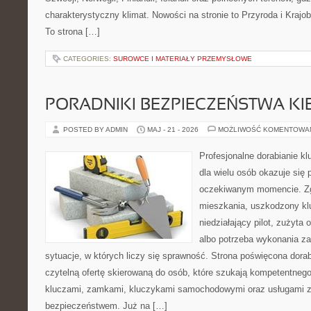
charakterystyczny klimat. Nowości na stronie to Przyroda i Krajobr
To strona […]
CATEGORIES:
SUROWCE I MATERIAŁY PRZEMYSŁOWE
PORADNIKI BEZPIECZEŃSTWA K
POSTED BY ADMIN
MAJ - 21 - 2026
MOŻLIWOŚĆ KOMENTOWA
Profesjonalne dorabianie kl
dla wielu osób okazuje się 
oczekiwanym momencie. Zg
mieszkania, uszkodzony k
niedziałający pilot, zużyt
albo potrzeba wykonania z
sytuacje, w których liczy się sprawność. Strona poświęcona dorab
czytelną ofertę skierowaną do osób, które szukają kompetentneg
kluczami, zamkami, kluczykami samochodowymi oraz usługami 
bezpieczeństwem. Już na […]