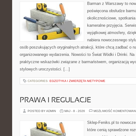
Barman z Warszawy to nowo
poświęcona obsłudze barma
okolicznościowe, spotkania
kameralne przyjęcia. Serwis
wyjątkowej atmosfery, dzię
nabiera nowoczesnego stylu
osób poszukujących oryginalnych atrakcji, które chcą zadbać o 
organizowanego wydarzenia. Nowości to Świat Wódki i Drinki. Na
praktyczne wskazówki związane z barmaństwem, organizacją wyd
stylowych uroczystości. […]
CATEGORIES:
EGZOTYKA I ZWIERZĘTA NIETYPOWE
PRAWA I REGULACJE
POSTED BY ADMIN
MAJ - 8 - 2026
MOŻLIWOŚĆ KOMENTOWAN
Sklep-Feniks.pl to nowocze
które cenią sprawdzone roz