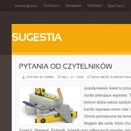
Archiwum
Kategorie
Nadzieja
Strona główna
Spis Treści
SUGESTIA
PYTANIA OD CZYTELNIKÓW
POSTED BY ADMIN
MAJ - 21 - 2026
MOŻLIWOŚĆ KOMENTOWA
skandynawski świat to przes
osoby planujące wyprawy. 
którym dzika natura spotyka
każda wyprawa może stać się
Strona poświęcona tej tema
blogiem dla osób, które chc
Szwecji, Norwegii, Finlandii, Islandii oraz północnych terenów, gdz