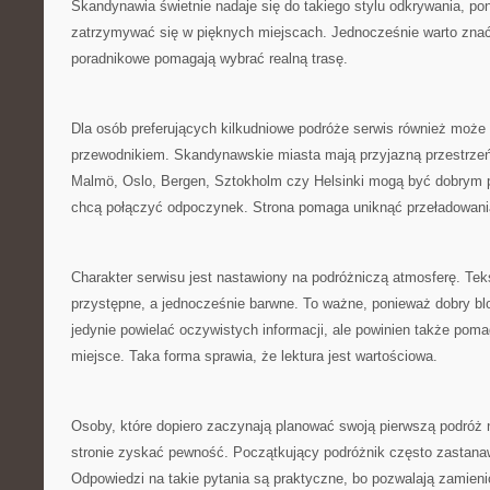
Skandynawia świetnie nadaje się do takiego stylu odkrywania, p
zatrzymywać się w pięknych miejscach. Jednocześnie warto znać 
poradnikowe pomagają wybrać realną trasę.
Dla osób preferujących kilkudniowe podróże serwis również mo
przewodnikiem. Skandynawskie miasta mają przyjazną przestrzeń
Malmö, Oslo, Bergen, Sztokholm czy Helsinki mogą być dobrym 
chcą połączyć odpoczynek. Strona pomaga uniknąć przeładowani
Charakter serwisu jest nastawiony na podróżniczą atmosferę. Te
przystępne, a jednocześnie barwne. To ważne, ponieważ dobry blo
jedynie powielać oczywistych informacji, ale powinien także pom
miejsce. Taka forma sprawia, że lektura jest wartościowa.
Osoby, które dopiero zaczynają planować swoją pierwszą podróż 
stronie zyskać pewność. Początkujący podróżnik często zastanaw
Odpowiedzi na takie pytania są praktyczne, bo pozwalają zamieni