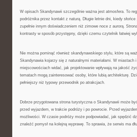
W opisach Skandynawii szczególnie ważna jest atmosfera. To regi
podróżnika przez kontakt z naturą. Długie letnie dni, kiedy słońce
zupełnie innym doświadczeniem niż zimowe noce z aurorą. Stro
kontrasty w sposób przystępny, dzięki czemu czytelnik łatwiej wyb
Nie można pominąć również skandynawskiego stylu, które są waż
Skandynawia kojarzy się z naturalnymi materiałami. W miastach 
miejscowościach widać, jak projektowanie wpływają na jakość życi
tematach mogą zainteresować osoby, które lubią architekturę. Dzię
pełniejszy niż typowy przewodnik po atrakcjach.
Dobrze przygotowana strona turystyczna o Skandynawii może by
przed wyjazdem, w trakcie podróży i po powrocie. Przed wyjazd
możliwości. W czasie podróży może podpowiadać, jak spędzić dz
znaleźć pomysł na kolejną wyprawę. To sprawia, że serwis ma dł