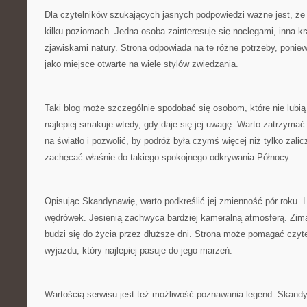
Dla czytelników szukających jasnych podpowiedzi ważne jest, ż
kilku poziomach. Jedna osoba zainteresuje się noclegami, inna kr
zjawiskami natury. Strona odpowiada na te różne potrzeby, poni
jako miejsce otwarte na wiele stylów zwiedzania.
Taki blog może szczególnie spodobać się osobom, które nie lubi
najlepiej smakuje wtedy, gdy daje się jej uwagę. Warto zatrzymać s
na światło i pozwolić, by podróż była czymś więcej niż tylko zali
zachęcać właśnie do takiego spokojnego odkrywania Północy.
Opisując Skandynawię, warto podkreślić jej zmienność pór roku.
wędrówek. Jesienią zachwyca bardziej kameralną atmosferą. Zim
budzi się do życia przez dłuższe dni. Strona może pomagać czyt
wyjazdu, który najlepiej pasuje do jego marzeń.
Wartością serwisu jest też możliwość poznawania legend. Skand