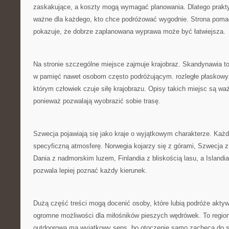
zaskakujące, a koszty mogą wymagać planowania. Dlatego prakty
ważne dla każdego, kto chce podróżować wygodnie. Strona pomaga
pokazuje, że dobrze zaplanowana wyprawa może być łatwiejsza.
Na stronie szczególne miejsce zajmuje krajobraz. Skandynawia to 
w pamięć nawet osobom często podróżującym. rozległe płaskowyż
którym człowiek czuje siłę krajobrazu. Opisy takich miejsc są w
ponieważ pozwalają wyobrazić sobie trasę.
Szwecja pojawiają się jako kraje o wyjątkowym charakterze. Każ
specyficzną atmosferę. Norwegia kojarzy się z górami, Szwecja
Dania z nadmorskim luzem, Finlandia z bliskością lasu, a Islandi
pozwala lepiej poznać każdy kierunek.
Dużą część treści mogą docenić osoby, które lubią podróże akty
ogromne możliwości dla miłośników pieszych wędrówek. To region
outdoorowa ma wyjątkowy sens, bo otoczenie samo zachęca do sz