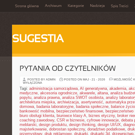
Archiwum
Kategorie
Nadzieja
Strona główna
Spis Treści
SUGESTIA
PYTANIA OD CZYTELNIKÓW
POSTED BY ADMIN
POSTED ON MAJ - 21 - 2026
MOŻLIWOŚĆ 
WYŁĄCZONA
Tagi:
administracja samorządowa
,
AI generatywna
,
akademia
,
akc
medyczne
,
akcesoria ogrodnicze
,
akwarele
,
altana
,
analiza budże
popytu
,
analiza prawna
,
analiza SWOT osobista
,
analizy laborator
architektura miejska
,
archiwizacja
,
asertywność
,
automatyka prz
domowa
,
badania laboratoryjne
,
badania społeczne
,
balance życi
bankowość mobilna
,
bezpieczeństwo finansowe
,
bezpieczeństwo 
biuro obsługi klienta
,
biurowce klasy A
,
biznes etyczny
,
broker ni
coaching zawodowy
,
CSR w biznesie
,
cyfrowe innowacje
,
debata 
meblarski
,
design produktu
,
design thinking
,
design UI/UX
,
diagno
majsterkowanie
,
dobrostan społeczny
,
doradztwo podatkowe
,
dru
przemysłowy
,
druk reklamowy
,
drukarki
,
drukarki 3d
,
drzewnictwo