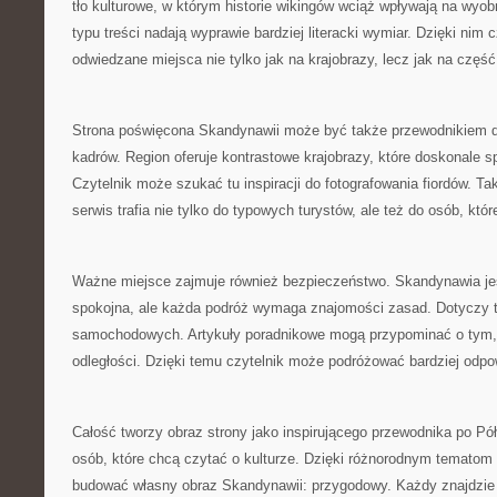
tło kulturowe, w którym historie wikingów wciąż wpływają na wyo
typu treści nadają wyprawie bardziej literacki wymiar. Dzięki nim 
odwiedzane miejsca nie tylko jak na krajobrazy, lecz jak na część
Strona poświęcona Skandynawii może być także przewodnikiem d
kadrów. Region oferuje kontrastowe krajobrazy, które doskonale sp
Czytelnik może szukać tu inspiracji do fotografowania fiordów. Ta
serwis trafia nie tylko do typowych turystów, ale też do osób, któ
Ważne miejsce zajmuje również bezpieczeństwo. Skandynawia jes
spokojna, ale każda podróż wymaga znajomości zasad. Dotyczy t
samochodowych. Artykuły poradnikowe mogą przypominać o tym,
odległości. Dzięki temu czytelnik może podróżować bardziej odpow
Całość tworzy obraz strony jako inspirującego przewodnika po Pół
osób, które chcą czytać o kulturze. Dzięki różnorodnym tematom
budować własny obraz Skandynawii: przygodowy. Każdy znajdzie t