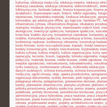
kulturowa
,
edukacja medyczna
,
edukacja miejska
,
edukacja rolni
edukacja zawodowa
,
edukacja zdrowotna
,
elektromobilność
,
elek
folklorystyczne
,
festiwale ludowe
,
finanse korporacyjne
,
finanse p
działalności
,
finansowanie nauki
,
fintech
,
folklor regionalny
,
fotogr
reportażowa
,
fotowoltaika materiały
,
fundusze inkubacyjne
,
gospod
komunalna
,
gry edukacyjne offline
,
gry logiczne
,
hardware PC
,
he
infrastruktura cyfrowa
,
infrastruktura drogowa
,
inkubatory przedsię
startupów
,
instalacje artystyczne
,
inwestowanie małych kwot
,
inw
ekologiczne
,
inwestycje społeczne
,
kampanie społeczne
,
kancela
know-how
,
kodeks etyczny
,
kompetencje zawodowe
,
komputery 
mobilne
,
komunikacja społeczna
,
komunikacja w firmie
,
komunika
konferencje naukowe
,
konferencje zdrowotne
,
konstrukcje budowl
konto firmowe
,
konto oszczędnościowe
,
kopiarki
,
kredyt inwestyc
kredyty konsumpcyjne
,
kredyty mieszkaniowe
,
kryptowaluty inwe
kultura cyfrowa
,
kultura miejska
,
kultura organizacyjna
,
kursy spec
operacyjny
,
leczenie
,
liceum
,
logopedia
,
lotniska regionalne
,
maga
polityczny
,
materiały biurowe
,
meble biurowe
,
meble ogrodowe
,
me
miejskie ogrodnictwo
,
mikroekonomia
,
mikroelektronika
,
mikrofin
rynku inwestycji
,
monitorowanie zdrowia
,
multimedia edukacyjne
,
danych osobowych
,
ochrona konsumenta
,
ochrona konsumentów
medyczna
,
ogród zimowy
,
oleje
,
opieka przedszkolna
,
oprogramow
organizacja dokumentów
,
ozdoby domowe
,
parki logistyczne
,
pas
pielęgnacja włosów
,
pielęgniarstwo
,
piwowarstwo domowe
,
planow
kariery
,
planowanie urbanistyczne
,
plastyka użytkowa
,
płatności 
polityka przestrzenna
,
polityka społeczna
,
pomoc prawna
,
poradni
podatkowe
,
portrety biznesowe
,
pośrednictwo biznesowe
,
pożycz
administracyjna
,
praca hybrydowa
,
praca naukowa
,
praca zespoło
biznesowe
,
prawo konsumenckie
,
prawo lokalne
,
prawo spadkowe
zdrowia
,
projektowanie wnętrz
,
projekty architektoniczne wnętrz
,
p
projekty krajobrazowe
,
projekty społeczne
,
projekty społeczne mie