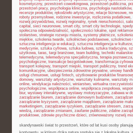
kosmetyczny
,
przestrzeń coworkingowa
,
przestrzeń publiczna
,
pr
przestrzeń pracy
,
psychologia kliniczna
,
psychologia nastolatków
recenzje produktów
,
rękodzieło artystyczne
,
relacje biznesowe
,
re
roboty przemysłowe
,
rodzinne inwestycje
,
rozliczenia podatkowe
,
rozwój przywództwa
,
rozwój regionalny
,
rynek nieruchomości
,
sal
capital
,
sieci neuronowe
,
smart city
,
smart city technologie
,
spedy
społeczna odpowiedzialność
,
społeczności lokalne
,
spot reklamo
stolarstwo
,
strategie rozwoju miasta
,
systemy płatnicze
,
szkoleni
miękkie
,
szkolenia twarde
,
szkolnictwo podstawowe
,
szkolnictwo
sztuczna inteligencja w edukacji
,
sztuczna inteligencja w kulturze
medycynie
,
sztuka cyfrowa
,
sztuka ludowa
,
sztuka tradycyjna
,
sz
użytkowa
,
taras
,
targi branżowe
,
team building
,
techniki malarskie
telemedycyna
,
telemedycyna specjalistyczna
,
terapia poznawcza
psychologiczne
,
transakcje bezgotówkowe
,
transformacja cyfrowa
transport kolejowy
,
transport miejski
,
transport publiczny
,
trend e
komunikacyjne
,
ubezpieczenia zdrowotne prywatne
,
umowy handl
usługi chmurowe
,
usługi fintech
,
użytkowanie produktów finansow
domowy
,
warsztaty artystyczne
,
warsztaty kulinarne
,
warsztaty m
online
,
windykacja należności
,
winiarstwo
,
wirtualna rzeczywistoś
psychologiczne
,
współpraca online
,
współpraca zespołowa
,
wspom
biur
,
wystawy interaktywne
,
wystawy motoryzacyjne
,
zabawa w d
zarządzanie biurem
,
zarządzanie domowym budżetem
,
zarządzan
zarządzanie kryzysem
,
zarządzanie majątkiem
,
zarządzanie mak
marketingiem
,
zarządzanie ryzykiem
,
zarządzanie stresem
,
zarzą
wiedzą
,
zarządzanie zmianami
,
zaufanie publiczne
,
zdalne zarzą
produktowe
,
zdrowie psychiczne dzieci
,
zrównoważony rozwój mi
skandynawski świat to przestrzeń, które od lat kusi osoby planu
kontynentu, w którym dzika natura spotyka się z lokalną kulturą