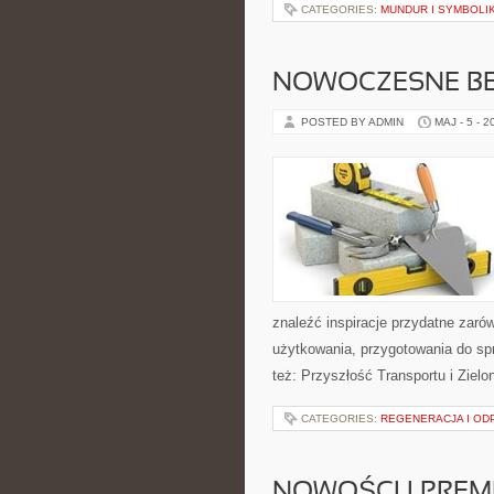
CATEGORIES:
MUNDUR I SYMBOLI
NOWOCZESNE BE
POSTED BY ADMIN
MAJ - 5 - 2
znaleźć inspiracje przydatne zaró
użytkowania, przygotowania do sp
też: Przyszłość Transportu i Zielo
CATEGORIES:
REGENERACJA I O
NOWOŚCI I PREM