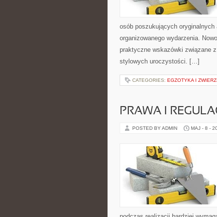
osób poszukujących oryginalnych 
organizowanego wydarzenia. Nowoś
praktyczne wskazówki związane z
stylowych uroczystości. […]
CATEGORIES:
EGZOTYKA I ZWIER
PRAWA I REGULA
POSTED BY ADMIN
MAJ - 8 - 2
podczas realizacji bardziej wymag