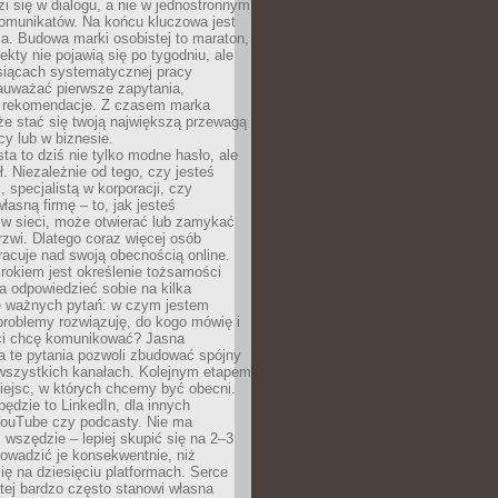
zi się w dialogu, a nie w jednostronnym
omunikatów. Na końcu kluczowa jest
a. Budowa marki osobistej to maraton,
fekty nie pojawią się po tygodniu, ale
esiącach systematycznej pracy
auważać pierwsze zapytania,
i rekomendacje. Z czasem marka
e stać się twoją największą przewagą
cy lub w biznesie.
ta to dziś nie tylko modne hasło, ale
ł. Niezależnie od tego, czy jesteś
, specjalistą w korporacji, czy
łasną firmę – to, jak jesteś
 w sieci, może otwierać lub zamykać
rzwi. Dlatego coraz więcej osób
acuje nad swoją obecnością online.
rokiem jest określenie tożsamości
a odpowiedzieć sobie na kilka
le ważnych pytań: w czym jestem
 problemy rozwiązuję, do kogo mówię i
ści chcę komunikować? Jasna
a te pytania pozwoli zbudować spójny
wszystkich kanałach. Kolejnym etapem
iejsc, w których chcemy być obecni.
będzie to LinkedIn, dla innych
YouTube czy podcasty. Nie ma
 wszędzie – lepiej skupić się na 2–3
rowadzić je konsekwentnie, niż
ię na dziesięciu platformach. Serce
tej bardzo często stanowi własna