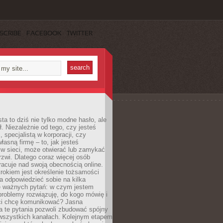
SCRIBE
FACEBOOK
TWITTER
ta to dziś nie tylko modne hasło, ale
ł. Niezależnie od tego, czy jesteś
, specjalistą w korporacji, czy
łasną firmę – to, jak jesteś
 w sieci, może otwierać lub zamykać
rzwi. Dlatego coraz więcej osób
acuje nad swoją obecnością online.
rokiem jest określenie tożsamości
a odpowiedzieć sobie na kilka
le ważnych pytań: w czym jestem
 problemy rozwiązuję, do kogo mówię i
ści chcę komunikować? Jasna
a te pytania pozwoli zbudować spójny
wszystkich kanałach. Kolejnym etapem