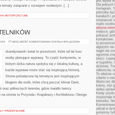
jest wybór m
Dla jednych 
za tematy związane z rozwojem osobistym. […]
Instagram, 
potrzeby być
YKI MOTORYZACYJNE
kanałach i p
rozpraszać s
marki osobis
witryna inte
miejsce, gdz
YTELNIKÓW
pokazać portf
kontaktowe. 
PYTANIA
 2026
MOŻLIWOŚĆ KOMENTOWANIA
ZOSTAŁA WYŁĄCZONA
to przestrze
OD
algorytm nie
CZYTELNIKÓW
nagle nie zm
skandynawski świat to przestrzeń, które od lat kusi
ogromne zna
osoby planujące wyprawy. To część kontynentu, w
treści. Lepi
w tygodniu,
którym dzika natura spotyka się z lokalną kulturą, a
dziennie. T
każda wyprawa może stać się inspirującą historią.
odbiorców, o
To właśnie n
Strona poświęcona tej tematyce jest inspirującym
zdanie o nas
Warto też d
blogiem dla osób, które chcą poczuć klimat Danii,
kolory, styl
dii oraz północnych terenów, gdzie światło tworzy
wideo sprawi
Kiedy użytko
na stronie to Przyroda i Krajobrazy i Architektura i Design.
rozpoznaje t
kierunku. Ni
Komentowani
udział w dys
IAŁY PRZEMYSŁOWE
jesteśmy tylk