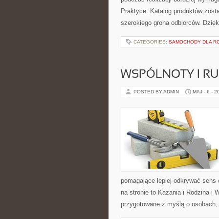
Praktyce. Katalog produktów zost
szerokiego grona odbiorców. Dzię
CATEGORIES:
SAMOCHODY DLA R
WSPÓLNOTY I R
POSTED BY ADMIN
MAJ - 6 - 2
pomagające lepiej odkrywać sens
na stronie to Kazania i Rodzina i
przygotowane z myślą o osobach, k