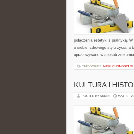
połączenia estetyki z praktyką. W
o siebie, zdrowego stylu życia, 
opracowywane w sposób zrozumiał
CATEGORIES:
NIERUCHOMOŚCI DL
KULTURA I HIST
POSTED BY ADMIN
MAJ - 9 - 2