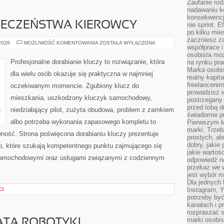
Zaufanie rod
nadawaniu k
konsekwencj
PIECZEŃSTWA KIEROWCY
nie sprint. E
po kilku mi
zaczniesz z
PORADNIKI
 2026
MOŻLIWOŚĆ KOMENTOWANIA
ZOSTAŁA WYŁĄCZONA
współprace 
BEZPIECZEŃSTWA
KIEROWCY
osobista moż
Profesjonalne dorabianie kluczy to rozwiązanie, która
na rynku pra
Marka osobis
dla wielu osób okazuje się praktyczna w najmniej
realny kapita
freelancerem
oczekiwanym momencie. Zgubiony klucz do
prowadzisz w
mieszkania, uszkodzony kluczyk samochodowy,
postrzegany
przed tobą d
niedziałający pilot, zużyta obudowa, problem z zamkiem
świadomie pr
albo potrzeba wykonania zapasowego kompletu to
Pierwszym k
marki. Trzeb
awność. Strona poświęcona dorabianiu kluczy prezentuje
prostych, a
dobry, jakie
ób, które szukają kompetentnego punktu zajmującego się
jakie warto
samochodowymi oraz usługami związanymi z codziennym
odpowiedź n
przekaz we 
jest wybór m
Dla jednych 
Instagram, 
CI
potrzeby być
kanałach i p
rozpraszać s
marki osobis
ATA ROBOTYKI