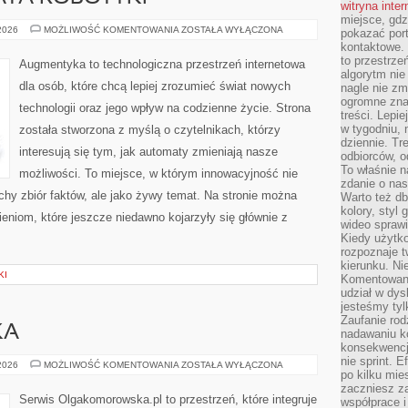
witryna inte
miejsce, gdz
NOWINKI
 2026
MOŻLIWOŚĆ KOMENTOWANIA
ZOSTAŁA WYŁĄCZONA
pokazać portf
ZE
kontaktowe. 
ŚWIATA
ROBOTYKI
to przestrze
Augmentyka to technologiczna przestrzeń internetowa
algorytm nie
dla osób, które chcą lepiej zrozumieć świat nowych
nagle nie zm
ogromne zna
technologii oraz jego wpływ na codzienne życie. Strona
treści. Lepi
w tygodniu,
została stworzona z myślą o czytelnikach, którzy
dziennie. T
interesują się tym, jak automaty zmieniają nasze
odbiorców, o
To właśnie n
możliwości. To miejsce, w którym innowacyjność nie
zdanie o nas
uchy zbiór faktów, ale jako żywy temat. Na stronie można
Warto też d
kolory, styl
niom, które jeszcze niedawno kojarzyły się głównie z
wideo sprawi
Kiedy użytko
rozpoznaje t
kierunku. Ni
KI
Komentowani
udział w dys
jesteśmy tylk
Zaufanie rod
KA
nadawaniu k
konsekwencj
nie sprint. E
KULTURA
 2026
MOŻLIWOŚĆ KOMENTOWANIA
ZOSTAŁA WYŁĄCZONA
po kilku mi
I
SZTUKA
zaczniesz z
Serwis Olgakomorowska.pl to przestrzeń, które integruje
współprace 