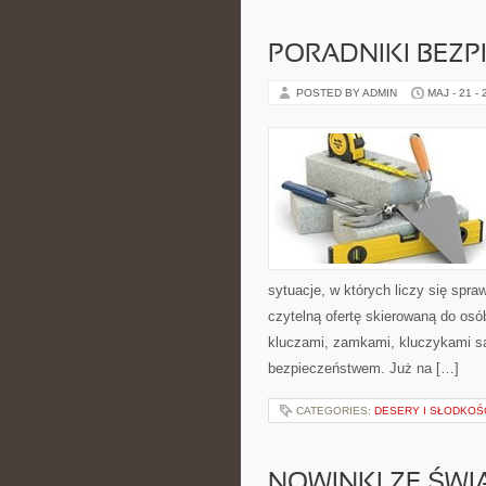
PORADNIKI BEZ
POSTED BY ADMIN
MAJ - 21 -
sytuacje, w których liczy się spr
czytelną ofertę skierowaną do os
kluczami, zamkami, kluczykami 
bezpieczeństwem. Już na […]
CATEGORIES:
DESERY I SŁODKOŚ
NOWINKI ZE ŚWI