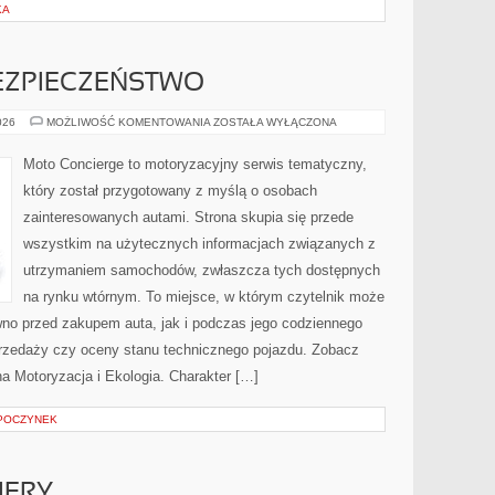
KA
ZPIECZEŃSTWO
NOWOCZESNE
026
MOŻLIWOŚĆ KOMENTOWANIA
ZOSTAŁA WYŁĄCZONA
BEZPIECZEŃSTWO
Moto Concierge to motoryzacyjny serwis tematyczny,
który został przygotowany z myślą o osobach
zainteresowanych autami. Strona skupia się przede
wszystkim na użytecznych informacjach związanych z
utrzymaniem samochodów, zwłaszcza tych dostępnych
na rynku wtórnym. To miejsce, w którym czytelnik może
wno przed zakupem auta, jak i podczas jego codziennego
rzedaży czy oceny stanu technicznego pojazdu. Zobacz
na Motoryzacja i Ekologia. Charakter […]
DPOCZYNEK
IERY