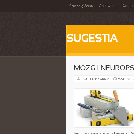
Archiwum
Katego
Strona główna
SUGESTIA
MÓZG I NEUROP
POSTED BY ADMIN
MAJ - 23 -
tym, co dzieje się w człowieku. P