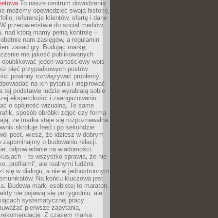
rnetowa
To nasze centrum dowodzenia:
ie możemy opowiedzieć swoją historię,
olio, referencje klientów, ofertę i dane
W przeciwieństwie do social mediów,
ń, nad którą mamy pełną kontrolę –
 obetnie nam zasięgów, a regulamin
ieni zasad gry. Budując markę,
czenie ma jakość publikowanych
ej opublikować jeden wartościowy wpis
 niż pięć przypadkowych postów
reści powinny rozwiązywać problemy
dpowiadać na ich pytania i inspirować.
a tej podstawie ludzie wyrabiają sobie
zej eksperckości i zaangażowaniu.
bać o spójność wizualną. Te same
 grafik, sposób obróbki zdjęć czy forma
ają, że marka staje się rozpoznawalna.
wnik skroluje feed i po sekundzie
wój post, wiesz, że idziesz w dobrym
e zapominajmy o budowaniu relacji.
e, odpowiadanie na wiadomości,
kusjach – to wszystko sprawia, że nie
o „profilami”, ale realnymi ludźmi.
zi się w dialogu, a nie w jednostronnym
omunikatów. Na końcu kluczowa jest
a. Budowa marki osobistej to maraton,
fekty nie pojawią się po tygodniu, ale
esiącach systematycznej pracy
auważać pierwsze zapytania,
i rekomendacje. Z czasem marka