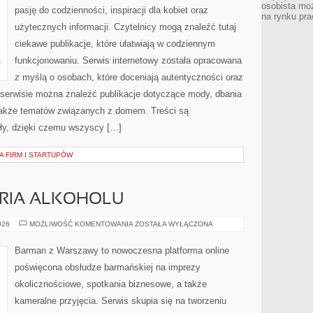
osobista moż
pasję do codzienności, inspiracji dla kobiet oraz
na rynku pra
użytecznych informacji. Czytelnicy mogą znaleźć tutaj
ciekawe publikacje, które ułatwiają w codziennym
funkcjonowaniu. Serwis internetowy została opracowana
z myślą o osobach, które doceniają autentyczności oraz
 serwisie można znaleźć publikacje dotyczące mody, dbania
a także tematów związanych z domem. Treści są
y, dzięki czemu wszyscy […]
A FIRM I STARTUPÓW
ORIA ALKOHOLU
KULTURA
026
MOŻLIWOŚĆ KOMENTOWANIA
ZOSTAŁA WYŁĄCZONA
I
HISTORIA
ALKOHOLU
Barman z Warszawy to nowoczesna platforma online
poświęcona obsłudze barmańskiej na imprezy
okolicznościowe, spotkania biznesowe, a także
kameralne przyjęcia. Serwis skupia się na tworzeniu