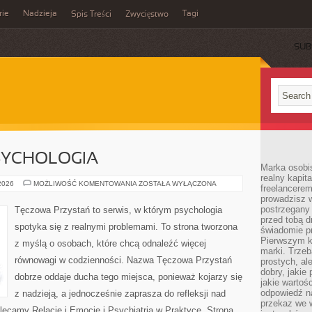
rie
Nadzieja
Tagi
Spis Treści
Zwycięstwo
SUB
SYCHOLOGIA
Marka osobis
realny kapita
MÓZG
 2026
MOŻLIWOŚĆ KOMENTOWANIA
ZOSTAŁA WYŁĄCZONA
freelancerem
I
prowadzisz w
NEUROPSYCHOLOGIA
postrzegany
Tęczowa Przystań to serwis, w którym psychologia
przed tobą d
spotyka się z realnymi problemami. To strona tworzona
świadomie pr
Pierwszym k
z myślą o osobach, które chcą odnaleźć więcej
marki. Trzeb
równowagi w codzienności. Nazwa Tęczowa Przystań
prostych, a
dobry, jakie
dobrze oddaje ducha tego miejsca, ponieważ kojarzy się
jakie warto
odpowiedź n
z nadzieją, a jednocześnie zaprasza do refleksji nad
przekaz we 
olecamy Relacje i Emocje i Psychiatria w Praktyce. Strona