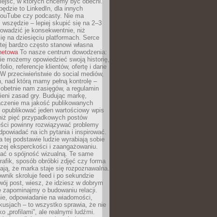
iejsc, w których chcemy być obecni.
będzie to LinkedIn, dla innych
YouTube czy podcasty. Nie ma
 wszędzie – lepiej skupić się na 2–3
rowadzić je konsekwentnie, niż
ię na dziesięciu platformach. Serce
tej bardzo często stanowi własna
rnetowa
To nasze centrum dowodzenia:
ie możemy opowiedzieć swoją historię,
olio, referencje klientów, ofertę i dane
W przeciwieństwie do social mediów,
ń, nad którą mamy pełną kontrolę –
 obetnie nam zasięgów, a regulamin
ieni zasad gry. Budując markę,
czenie ma jakość publikowanych
ej opublikować jeden wartościowy wpis
 niż pięć przypadkowych postów
reści powinny rozwiązywać problemy
dpowiadać na ich pytania i inspirować.
a tej podstawie ludzie wyrabiają sobie
zej eksperckości i zaangażowaniu.
bać o spójność wizualną. Te same
 grafik, sposób obróbki zdjęć czy forma
ają, że marka staje się rozpoznawalna.
wnik skroluje feed i po sekundzie
wój post, wiesz, że idziesz w dobrym
e zapominajmy o budowaniu relacji.
e, odpowiadanie na wiadomości,
kusjach – to wszystko sprawia, że nie
o „profilami”, ale realnymi ludźmi.