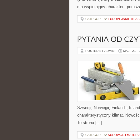
ma wspierający charakter i porus
CATEGORIES:
EUROPEJSKIE KLAS
PYTANIA OD CZ
POSTED BY ADMIN
MAJ - 21 -
Szwecji, Norwegii, Finlandii, Islan
charakterystyczny klimat. Nowości 
To strona […]
CATEGORIES:
SUROWCE I MATER