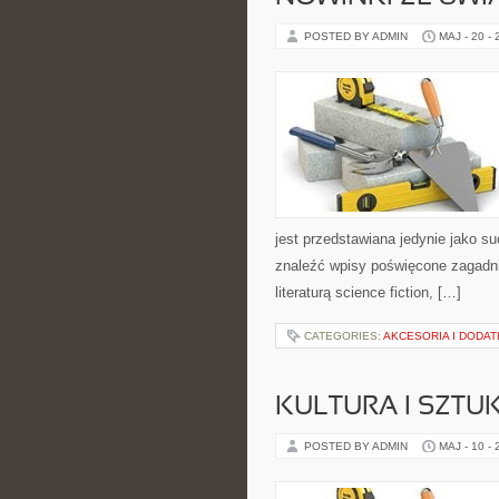
POSTED BY ADMIN
MAJ - 20 -
jest przedstawiana jedynie jako s
znaleźć wpisy poświęcone zagadnie
literaturą science fiction, […]
CATEGORIES:
AKCESORIA I DODAT
KULTURA I SZTU
POSTED BY ADMIN
MAJ - 10 -