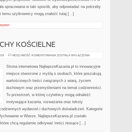
ała opracowana w taki sposób, aby odpowiadać na potrzeby
ki temu użytkownicy mogą znaleźć tutaj […]
ODZINY
UCHY KOŚCIELNE
WSPÓLNOTY
026
MOŻLIWOŚĆ KOMENTOWANIA
ZOSTAŁA WYŁĄCZONA
I
RUCHY
KOŚCIELNE
Strona internetowa NajlepszeKazania.pl to innowacyjne
miejsce stworzone z myślą o osobach, które poszukują
wartościowych treści związanych z wiarą, życiem
duchowym oraz przemyśleniami na temat codzienności.
To przestrzeń, w której czytelnicy mogą odnaleźć
motywujące kazania, rozważania oraz teksty
 codziennych wydarzeń i duchowych doświadczeń. Kategorie
 Wychowanie w Wierze. NajlepszeKazania.pl zostało
tóre chcą regularnie odkrywać treści niosące […]