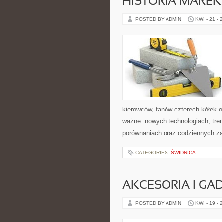
HISTORIA MARE
POSTED BY ADMIN
KWI - 21 - 
kierowców, fanów czterech kółek 
ważne: nowych technologiach, tren
porównaniach oraz codziennych z
CATEGORIES:
ŚWIDNICA
AKCESORIA I GA
POSTED BY ADMIN
KWI - 19 - 