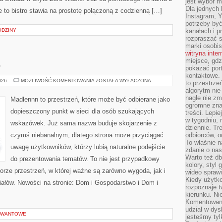
jest wybór m
Dla jednych 
to bistro stawia na prostotę połączoną z codzienną […]
Instagram, 
potrzeby być
ODZINY
kanałach i p
rozpraszać s
marki osobis
witryna inte
miejsce, gdz
A
pokazać portf
kontaktowe. 
OGRÓD
026
MOŻLIWOŚĆ KOMENTOWANIA
ZOSTAŁA WYŁĄCZONA
to przestrze
I
algorytm nie
NATURA
nagle nie zm
Madlennn to przestrzeń, które może być odbierane jako
ogromne zna
dopieszczony punkt w sieci dla osób szukających
treści. Lepi
w tygodniu,
wskazówek. Już sama nazwa buduje skojarzenie z
dziennie. T
czymś niebanalnym, dlatego strona może przyciągać
odbiorców, o
To właśnie n
uwagę użytkowników, którzy lubią naturalne podejście
zdanie o nas
Warto też d
do prezentowania tematów. To nie jest przypadkowy
kolory, styl
iorze przestrzeń, w której ważne są zarówno wygoda, jak i
wideo sprawi
Kiedy użytko
ałów. Nowości na stronie: Dom i Gospodarstwo i Dom i
rozpoznaje t
kierunku. Ni
Komentowani
udział w dys
KWANTOWE
jesteśmy tylk