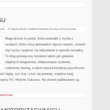
SU
HISTORIE
2026
MOŻLIWOŚĆ KOMENTOWANIA
ZOSTAŁA WYŁĄCZONA
SUKCESU
MagicalJune to portal, które powstało z myślą o
osobach, które chcą wprowadzić lepsze nawyki, zmienić
styl życia i spojrzeć na odżywianie w sposób rozsądny.
To blog poświęcony tematom takim jak gubienie
zbędnych kilogramów, zbilansowane żywienie,
codzienny trening, a także lepsza kondycja psychiczna.
ć lepiej, żyć lżej i czuć się pewniej, znajdzie tutaj
isy Fit i Historie Sukcesu. Na stronie publikowane są
KWANTOWE