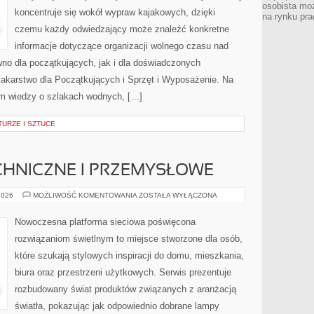
osobista moż
koncentruje się wokół wypraw kajakowych, dzięki
na rynku pra
czemu każdy odwiedzający może znaleźć konkretne
informacje dotyczące organizacji wolnego czasu nad
no dla początkujących, jak i dla doświadczonych
akarstwo dla Początkujących i Sprzęt i Wyposażenie. Na
m wiedzy o szlakach wodnych, […]
URZE I SZTUCE
CHNICZNE I PRZEMYSŁOWE
OŚWIETLENIE
2026
MOŻLIWOŚĆ KOMENTOWANIA
ZOSTAŁA WYŁĄCZONA
TECHNICZNE
I
PRZEMYSŁOWE
Nowoczesna platforma sieciowa poświęcona
rozwiązaniom świetlnym to miejsce stworzone dla osób,
które szukają stylowych inspiracji do domu, mieszkania,
biura oraz przestrzeni użytkowych. Serwis prezentuje
rozbudowany świat produktów związanych z aranżacją
światła, pokazując jak odpowiednio dobrane lampy