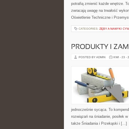
potrafią zmienić każde wnętrze. To
zwracają uwagę na trwałość wykon
Oświetlenie Techniczne i Przemysł
CATEGORIES:
ZĘBY A NAWYKI CYW
PRODUKTY I ZAM
POSTED BY ADMIN
KWI - 23 - 
jednocześnie sycąca. To kompend
rozwiązań na śniadanie, posiłek w
także Śniadania i Przekąski i […]