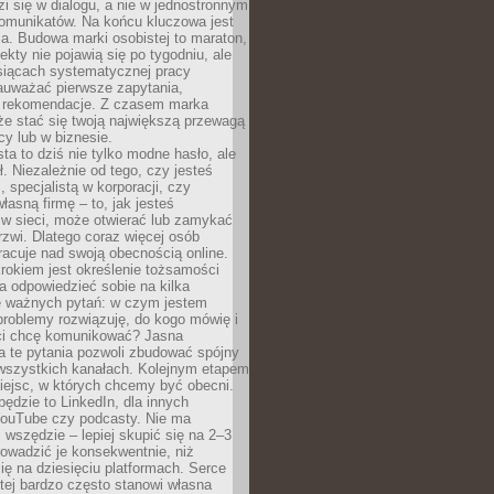
zi się w dialogu, a nie w jednostronnym
omunikatów. Na końcu kluczowa jest
a. Budowa marki osobistej to maraton,
fekty nie pojawią się po tygodniu, ale
esiącach systematycznej pracy
auważać pierwsze zapytania,
i rekomendacje. Z czasem marka
e stać się twoją największą przewagą
cy lub w biznesie.
ta to dziś nie tylko modne hasło, ale
ł. Niezależnie od tego, czy jesteś
, specjalistą w korporacji, czy
łasną firmę – to, jak jesteś
 w sieci, może otwierać lub zamykać
rzwi. Dlatego coraz więcej osób
acuje nad swoją obecnością online.
rokiem jest określenie tożsamości
a odpowiedzieć sobie na kilka
le ważnych pytań: w czym jestem
 problemy rozwiązuję, do kogo mówię i
ści chcę komunikować? Jasna
a te pytania pozwoli zbudować spójny
wszystkich kanałach. Kolejnym etapem
iejsc, w których chcemy być obecni.
będzie to LinkedIn, dla innych
YouTube czy podcasty. Nie ma
 wszędzie – lepiej skupić się na 2–3
rowadzić je konsekwentnie, niż
ię na dziesięciu platformach. Serce
tej bardzo często stanowi własna