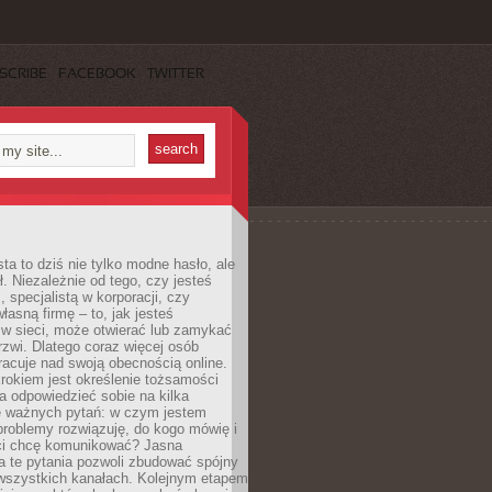
SCRIBE
FACEBOOK
TWITTER
ta to dziś nie tylko modne hasło, ale
ł. Niezależnie od tego, czy jesteś
, specjalistą w korporacji, czy
łasną firmę – to, jak jesteś
 w sieci, może otwierać lub zamykać
rzwi. Dlatego coraz więcej osób
acuje nad swoją obecnością online.
rokiem jest określenie tożsamości
a odpowiedzieć sobie na kilka
le ważnych pytań: w czym jestem
 problemy rozwiązuję, do kogo mówię i
ści chcę komunikować? Jasna
a te pytania pozwoli zbudować spójny
wszystkich kanałach. Kolejnym etapem