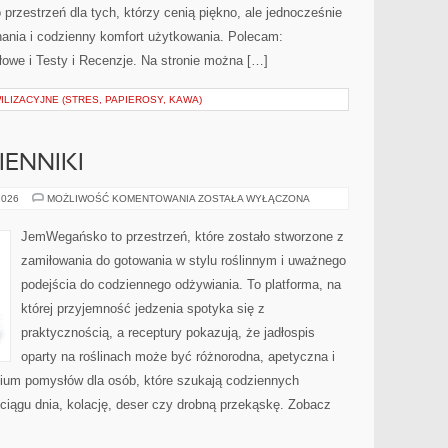
 przestrzeń dla tych, którzy cenią piękno, ale jednocześnie
ania i codzienny komfort użytkowania. Polecam:
owe i Testy i Recenzje. Na stronie można […]
ILIZACYJNE (STRES, PAPIEROSY, KAWA)
IENNIKI
PRODUKTY
2026
MOŻLIWOŚĆ KOMENTOWANIA
ZOSTAŁA WYŁĄCZONA
I
ZAMIENNIKI
JemWegańsko to przestrzeń, które zostało stworzone z
zamiłowania do gotowania w stylu roślinnym i uważnego
podejścia do codziennego odżywiania. To platforma, na
której przyjemność jedzenia spotyka się z
praktycznością, a receptury pokazują, że jadłospis
oparty na roślinach może być różnorodna, apetyczna i
ium pomysłów dla osób, które szukają codziennych
 ciągu dnia, kolację, deser czy drobną przekąskę. Zobacz