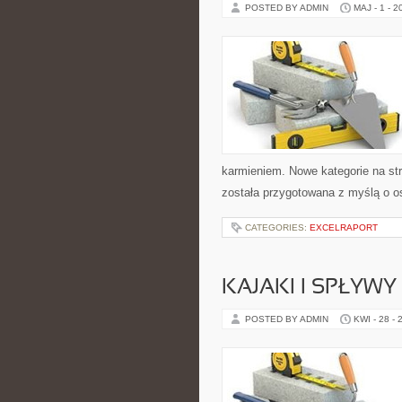
POSTED BY ADMIN
MAJ - 1 - 2
karmieniem. Nowe kategorie na str
została przygotowana z myślą o 
CATEGORIES:
EXCELRAPORT
KAJAKI I SPŁYW
POSTED BY ADMIN
KWI - 28 - 