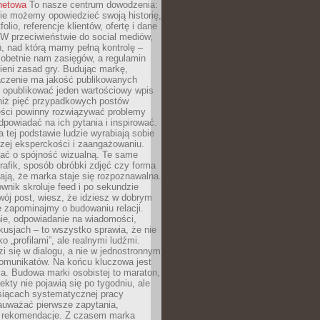
rnetowa
To nasze centrum dowodzenia:
ie możemy opowiedzieć swoją historię,
olio, referencje klientów, ofertę i dane
W przeciwieństwie do social mediów,
ń, nad którą mamy pełną kontrolę –
 obetnie nam zasięgów, a regulamin
ieni zasad gry. Budując markę,
czenie ma jakość publikowanych
ej opublikować jeden wartościowy wpis
 niż pięć przypadkowych postów
reści powinny rozwiązywać problemy
dpowiadać na ich pytania i inspirować.
a tej podstawie ludzie wyrabiają sobie
zej eksperckości i zaangażowaniu.
bać o spójność wizualną. Te same
 grafik, sposób obróbki zdjęć czy forma
ają, że marka staje się rozpoznawalna.
wnik skroluje feed i po sekundzie
wój post, wiesz, że idziesz w dobrym
e zapominajmy o budowaniu relacji.
e, odpowiadanie na wiadomości,
kusjach – to wszystko sprawia, że nie
o „profilami”, ale realnymi ludźmi.
zi się w dialogu, a nie w jednostronnym
omunikatów. Na końcu kluczowa jest
a. Budowa marki osobistej to maraton,
fekty nie pojawią się po tygodniu, ale
esiącach systematycznej pracy
auważać pierwsze zapytania,
i rekomendacje. Z czasem marka