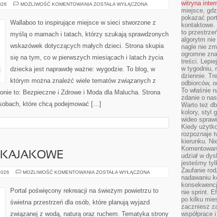
witryna inte
PODRÓŻE
026
MOŻLIWOŚĆ KOMENTOWANIA
ZOSTAŁA WYŁĄCZONA
Z
miejsce, gdz
DZIECKIEM
pokazać portf
Wallaboo to inspirujące miejsce w sieci stworzone z
kontaktowe. 
to przestrze
myślą o mamach i tatach, którzy szukają sprawdzonych
algorytm nie
wskazówek dotyczących małych dzieci. Strona skupia
nagle nie zm
ogromne zna
się na tym, co w pierwszych miesiącach i latach życia
treści. Lepi
w tygodniu,
dziecka jest naprawdę ważne: wygodzie. To blog, w
dziennie. T
którym można znaleźć wiele tematów związanych z
odbiorców, o
To właśnie n
onie to: Bezpieczne i Zdrowe i Moda dla Malucha. Strona
zdanie o nas
osobach, które chcą podejmować […]
Warto też d
kolory, styl
wideo sprawi
Kiedy użytko
rozpoznaje t
kierunku. Ni
Komentowani
Y KAJAKOWE
udział w dys
jesteśmy tylk
Zaufanie rod
KAJAKI
2026
MOŻLIWOŚĆ KOMENTOWANIA
ZOSTAŁA WYŁĄCZONA
nadawaniu k
I
SPŁYWY
konsekwencj
KAJAKOWE
Portal poświęcony rekreacji na świeżym powietrzu to
nie sprint. E
po kilku mi
świetna przestrzeń dla osób, które planują wyjazd
zaczniesz z
związanej z wodą, naturą oraz ruchem. Tematyka strony
współprace 