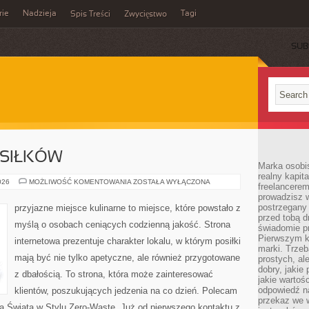
rie
Nadzieja
Tagi
Spis Treści
Zwycięstwo
SUB
SIŁKÓW
Marka osobis
realny kapita
PLANOWANIE
026
MOŻLIWOŚĆ KOMENTOWANIA
ZOSTAŁA WYŁĄCZONA
freelancerem
POSIŁKÓW
prowadzisz w
postrzegany
przyjazne miejsce kulinarne to miejsce, które powstało z
przed tobą d
myślą o osobach ceniących codzienną jakość. Strona
świadomie pr
Pierwszym k
internetowa prezentuje charakter lokalu, w którym posiłki
marki. Trzeb
mają być nie tylko apetyczne, ale również przygotowane
prostych, a
dobry, jakie
z dbałością. To strona, która może zainteresować
jakie warto
odpowiedź n
klientów, poszukujących jedzenia na co dzień. Polecam
przekaz we 
a Świata w Stylu Zero-Waste. Już od pierwszego kontaktu z