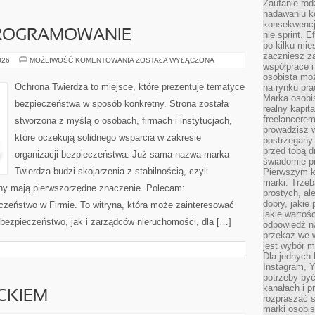
Zaufanie rod
nadawaniu k
konsekwencj
PROGRAMOWANIE
nie sprint. E
po kilku mi
zaczniesz z
NARZĘDZIA
026
MOŻLIWOŚĆ KOMENTOWANIA
ZOSTAŁA WYŁĄCZONA
współprace 
I
OPROGRAMOWANIE
osobista moż
Ochrona Twierdza to miejsce, które prezentuje tematyce
na rynku pra
Marka osobis
bezpieczeństwa w sposób konkretny. Strona została
realny kapita
freelancerem
stworzona z myślą o osobach, firmach i instytucjach,
prowadzisz w
które oczekują solidnego wsparcia w zakresie
postrzegany
przed tobą d
organizacji bezpieczeństwa. Już sama nazwa marka
świadomie pr
Twierdza budzi skojarzenia z stabilnością, czyli
Pierwszym k
marki. Trzeb
ony mają pierwszorzędne znaczenie. Polecam:
prostych, a
dobry, jakie
czeństwo w Firmie. To witryna, która może zainteresować
jakie warto
bezpieczeństwo, jak i zarządców nieruchomości, dla […]
odpowiedź n
przekaz we 
jest wybór m
Dla jednych 
Instagram, 
potrzeby być
kanałach i p
CKIEM
rozpraszać s
marki osobis