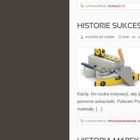
CATEGORIES:
PORADY IT
HISTORIE SUKCE
POSTED BY ADMIN
KWI - 22 - 
Każdy, kto szuka motywacji, aby jeś
pomocne wskazówki. Polecam Przep
materiały, […]
CATEGORIES:
PROGRAMOWANIE 