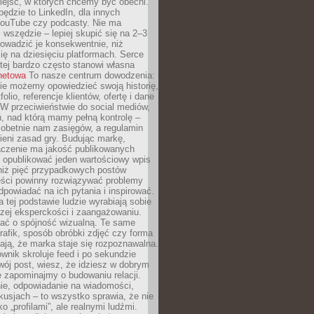
iejsc, w których chcemy być obecni.
będzie to LinkedIn, dla innych
YouTube czy podcasty. Nie ma
 wszędzie – lepiej skupić się na 2–3
rowadzić je konsekwentnie, niż
ię na dziesięciu platformach. Serce
tej bardzo często stanowi własna
rnetowa
To nasze centrum dowodzenia:
ie możemy opowiedzieć swoją historię,
olio, referencje klientów, ofertę i dane
W przeciwieństwie do social mediów,
ń, nad którą mamy pełną kontrolę –
 obetnie nam zasięgów, a regulamin
ieni zasad gry. Budując markę,
czenie ma jakość publikowanych
ej opublikować jeden wartościowy wpis
 niż pięć przypadkowych postów
reści powinny rozwiązywać problemy
dpowiadać na ich pytania i inspirować.
a tej podstawie ludzie wyrabiają sobie
zej eksperckości i zaangażowaniu.
bać o spójność wizualną. Te same
 grafik, sposób obróbki zdjęć czy forma
ają, że marka staje się rozpoznawalna.
wnik skroluje feed i po sekundzie
wój post, wiesz, że idziesz w dobrym
e zapominajmy o budowaniu relacji.
e, odpowiadanie na wiadomości,
kusjach – to wszystko sprawia, że nie
o „profilami”, ale realnymi ludźmi.