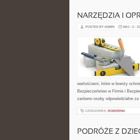
NARZĘDZIA I O
POSTED BY ADMIN
MAJ - 2 - 2
wartościami, które w branży ochr
Bezpieczeństwo w Firmie i Bezpie
zarówno osoby odpowiedzialne za 
CATEGORIES:
ROBDRINKI
PODRÓŻE Z DZIE