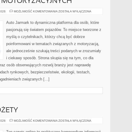
K MOTORYZACYJNYCH
HISTORIA
2026
MOŻLIWOŚĆ KOMENTOWANIA
ZOSTAŁA WYŁĄCZONA
MAREK
MOTORYZACYJNYCH
Auto Jarmark to dynamiczna platforma dla osób, które
pasjonują się światem pojazdów. To miejsce tworzone z
myślą o czytelnikach, którzy chcą być dobrze
poinformowani w tematach związanych z motoryzacją,
ale jednocześnie szukają treści podanych w zrozumiały
i ciekawy sposób. Strona skupia się na tym, co dla
oraz osób obserwujących rozwój branży jest naprawdę
dach rynkowych, bezpieczeństwie, ekologii, testach,
agadnieniach związanych […]
DŻETY
AKCESORIA
2026
MOŻLIWOŚĆ KOMENTOWANIA
ZOSTAŁA WYŁĄCZONA
I
GADŻETY
Ten serwis online to praktyczne kompendium informacji