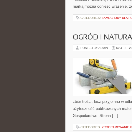
marką można odnieść wrażenie, że 
CATEGORIES:
SAMOCHODY DLA R
OGRÓD I NATUR
POSTED BY ADMIN
MAJ - 3 - 2
zbiór treści, lecz przyjemna w odb
użyteczność publikowanych materi
Gospodarstwo. Strona […]
CATEGORIES:
PROGRAMOWANIE 