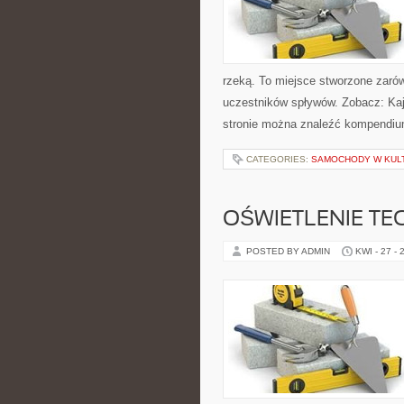
rzeką. To miejsce stworzone zarów
uczestników spływów. Zobacz: Kaj
stronie można znaleźć kompendiu
CATEGORIES:
SAMOCHODY W KULT
OŚWIETLENIE TE
POSTED BY ADMIN
KWI - 27 - 