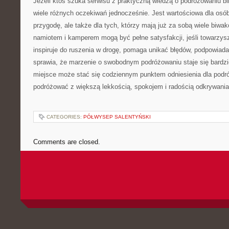
Jeżeli ktoś szuka serwisu z praktyczną wiedzą o podróżowaniu bli
wiele różnych oczekiwań jednocześnie. Jest wartościowa dla os
przygodę, ale także dla tych, którzy mają już za sobą wiele biwa
namiotem i kamperem mogą być pełne satysfakcji, jeśli towarzysz
inspiruje do ruszenia w drogę, pomaga unikać błędów, podpowiada
sprawia, że marzenie o swobodnym podróżowaniu staje się bardzie
miejsce może stać się codziennym punktem odniesienia dla podró
podróżować z większą lekkością, spokojem i radością odkrywani
CATEGORIES:
PÓŁWYSEP SALENTYŃSKI
Comments are closed.