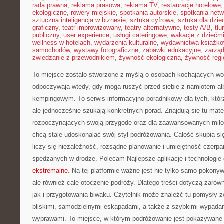
rada prawna
,
reklama prasowa
,
reklama TV
,
restauracje hotelowe
ekologiczne
,
rowery miejskie
,
spotkania autorskie
,
spotkania net
sztuczna inteligencja w biznesie
,
sztuka cyfrowa
,
sztuka dla dzie
graficzny
,
teatr improwizowany
,
teatry alternatywne
,
testy A/B
,
tł
publiczny
,
user experience
,
usługi cateringowe
,
wakacje z dziećm
wellness w hotelach
,
wydarzenia kulturalne
,
wydawnictwa książk
samochodów
,
wystawy fotograficzne
,
zabawki edukacyjne
,
zarzą
zwiedzanie z przewodnikiem
,
żywność ekologiczna
,
żywność regi
To miejsce zostało stworzone z myślą o osobach kochających woln
odpoczywają wtedy, gdy mogą ruszyć przed siebie z namiotem al
kempingowym. To serwis informacyjno-poradnikowy dla tych, którz
ale jednocześnie szukają konkretnych porad. Znajdują się tu mater
rozpoczynających swoją przygodę oraz dla zaawansowanych miło
chcą stale udoskonalać swój styl podróżowania. Całość skupia si
liczy się niezależność, rozsądne planowanie i umiejętność czerpan
spędzanych w drodze. Polecam Najlepsze aplikacje i technologie 
ekstremalne
. Na tej platformie ważne jest nie tylko samo pokonyw
ale również całe otoczenie podróży. Dlatego treści dotyczą zarów
jak i przygotowania biwaku. Czytelnik może znaleźć tu pomysły 
bliskimi, samodzielnymi eskapadami, a także z szybkimi wypadam
wyprawami. To miejsce, w którym podróżowanie jest pokazywane 