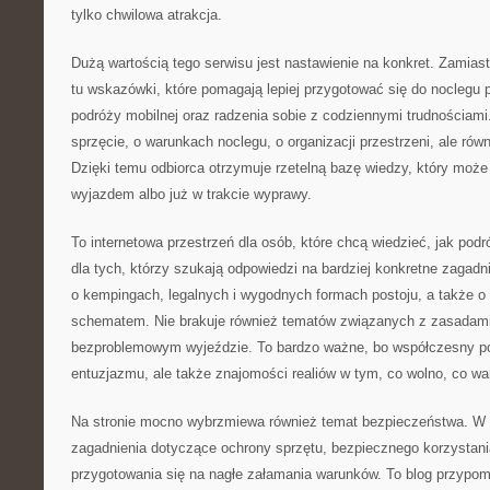
tylko chwilowa atrakcja.
Dużą wartością tego serwisu jest nastawienie na konkret. Zamiast
tu wskazówki, które pomagają lepiej przygotować się do noclegu
podróży mobilnej oraz radzenia sobie z codziennymi trudnościami
sprzęcie, o warunkach noclegu, o organizacji przestrzeni, ale rów
Dzięki temu odbiorca otrzymuje rzetelną bazę wiedzy, który moż
wyjazdem albo już w trakcie wyprawy.
To internetowa przestrzeń dla osób, które chcą wiedzieć, jak pod
dla tych, którzy szukają odpowiedzi na bardziej konkretne zagadnie
o kempingach, legalnych i wygodnych formach postoju, a także o
schematem. Nie brakuje również tematów związanych z zasadam
bezproblemowym wyjeździe. To bardzo ważne, bo współczesny pod
entuzjazmu, ale także znajomości realiów w tym, co wolno, co wart
Na stronie mocno wybrzmiewa również temat bezpieczeństwa. W 
zagadnienia dotyczące ochrony sprzętu, bezpiecznego korzystani
przygotowania się na nagłe załamania warunków. To blog przypom