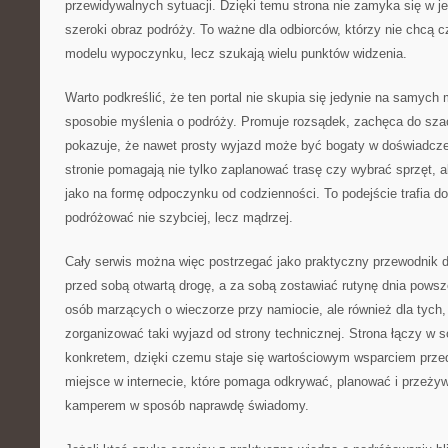
przewidywalnych sytuacji. Dzięki temu strona nie zamyka się w 
szeroki obraz podróży. To ważne dla odbiorców, którzy nie chcą 
modelu wypoczynku, lecz szukają wielu punktów widzenia.
Warto podkreślić, że ten portal nie skupia się jedynie na samych 
sposobie myślenia o podróży. Promuje rozsądek, zachęca do sza
pokazuje, że nawet prosty wyjazd może być bogaty w doświadcze
stronie pomagają nie tylko zaplanować trasę czy wybrać sprzęt, a
jako na formę odpoczynku od codzienności. To podejście trafia do
podróżować nie szybciej, lecz mądrzej.
Cały serwis można więc postrzegać jako praktyczny przewodnik dla
przed sobą otwartą drogę, a za sobą zostawiać rutynę dnia powsz
osób marzących o wieczorze przy namiocie, ale również dla tych, 
zorganizować taki wyjazd od strony technicznej. Strona łączy w 
konkretem, dzięki czemu staje się wartościowym wsparciem prze
miejsce w internecie, które pomaga odkrywać, planować i przeż
kamperem w sposób naprawdę świadomy.