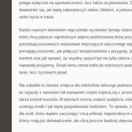
polega wyłącznie na spontaniczności, lecz także na planowaniu. 
dowiedzieć się, jak lepiej zabezpieczyć siebie i bliskich, a jedno
uroku bycia w trasie.
Bardzo ważnym elementem tego portalu są również tematy rodzinn
które chcą pokazać najmłodszym piękno podróżowania bliżej przy
potrzebują sensownych wskazówek dotyczących wieczornego odp
pomagają zrozumieć, jak połączyć bezpieczeństwo z przygodą, j
komfort oraz jak sprawić, by wspólny wyjazd był nie tylko dobrze
naprawdę przyjemny. Dzięki temu strona trafia do rodzinnych podr
teorii, lecz życiowych porad.
Nie zabrakło tu również miejsca dla miłośników tańszego podróżo
bo wyjazdy z namiotem lub kamperem często kojarzą się z prosto
także kontroli kosztów. W tekstach można znaleźć podejście, któ
uciekają środki i jak lepiej gospodarować budżetem. To sprawia, 
dla osób, które dopiero zaczynają i chcą uniknąć niepotrzebnych w
którzy mają już doświadczenie, ale chcą jeszcze bardziej ulepsza