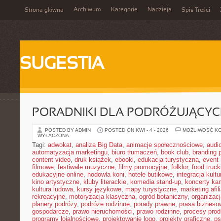
Archiwum
Kategorie
Nadzieja
Strona główna
Spis Treści
SUGESTIA
PORADNIKI DLA PODRÓŻUJĄCY
POSTED BY ADMIN
POSTED ON KWI - 4 - 2026
MOŻLIWOŚĆ K
WYŁĄCZONA
Tagi:
adwokat
,
analiza Big Data
,
animacje społecznościowe
,
audi
automatyzacja marketingu
,
biuro tłumaczeń
,
book club
,
branding 
content video
,
druk książek
,
ebooki
,
edukacja turystyczna
,
event
filmowe
,
festiwale muzyczne
,
filmy promocyjne
,
folklor
,
food truck
edukacyjne online
,
hodowla koni
,
hotele butikowe
,
integracja kult
kino artystyczne
,
kluby literackie
,
komedia stand-up
,
koncerty ka
kultura ludowa
,
kursy językowe
,
mapy turystyczne
,
marketing afil
rekreacyjne
,
motoryzacja klasyczna
,
ogród botaniczny
,
organizac
planery podróży
,
podróże rodzinne
,
porady prawne
,
prasa bizneso
gospodarcze
,
prawo nieruchomości
,
prawo rodzinne
,
procesy prod
programy lojalnościowe
,
projektowanie logo
,
projekty graficzne
,
ps