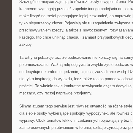
Szczególne miejsce zajmują tu również teksty o wyposażeniu. Po
kamperem wymagają przecież zupełnie innego podejścia do pakowa
może liczyć na treści pomagające lepiej zrozumieć, co naprawdę j
tylko niepotrzebny ciężar. Pojawiają się tu zagadnienia związane 
przechowywaniem rzeczy, a także z nowoczesnymi rozwiązaniami.
każdego, kto chce uniknąć chaosu i zamiast przypadkowych dec
zakupy.
Ta witryna pokazuje też, że podróżowanie nie kończy się na sam
przemieszczaniu. Ważną rolę odgrywa tu zwykłe życie podczas wy
co decyduje o komforcie: jedzenie, higiena, zarządzanie wodą. Dz
nie tylko inspirację do wyjazdu, lecz także realną pomoc w odpowi
prościej. To właśnie takie konkretne rozwiązania często decydują
męczący, czy raczej naprawdę przyjemny.
Silnym atutem tego serwisu jest również otwartość na różne style
dla siebie osoby wybierające spokojny wypoczynek, ale również c
wyprawy. Obok tematów lekkich i codziennych pojawiają się też tr
zainteresowanych przetrwaniem w terenie, dziką przyrodą oraz p