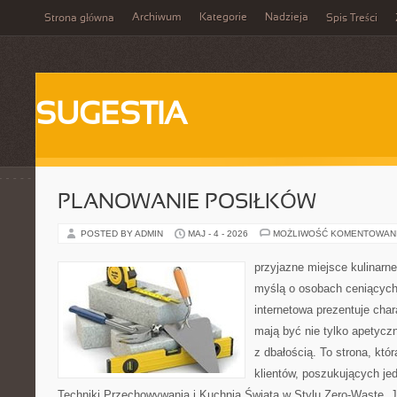
Archiwum
Kategorie
Nadzieja
Strona główna
Spis Treści
SUGESTIA
PLANOWANIE POSIŁKÓW
POSTED BY ADMIN
MAJ - 4 - 2026
MOŻLIWOŚĆ KOMENTOWAN
przyjazne miejsce kulinarne
myślą o osobach ceniących
internetowa prezentuje char
mają być nie tylko apetycz
z dbałością. To strona, kt
klientów, poszukujących je
Techniki Przechowywania i Kuchnia Świata w Stylu Zero-Waste. J