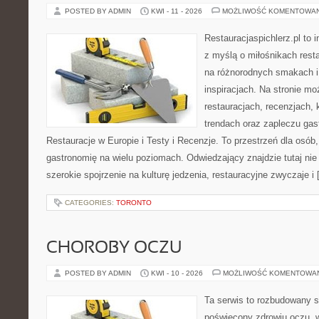
POSTED BY ADMIN
KWI - 11 - 2026
MOŻLIWOŚĆ KOMENTOWA
Restauracjaspichlerz.pl to 
z myślą o miłośnikach resta
na różnorodnych smakach i
inspiracjach. Na stronie mo
restauracjach, recenzjach, 
trendach oraz zapleczu gas
Restauracje w Europie i Testy i Recenzje. To przestrzeń dla osób
gastronomię na wielu poziomach. Odwiedzający znajdzie tutaj nie t
szerokie spojrzenie na kulturę jedzenia, restauracyjne zwyczaje i
CATEGORIES:
TORONTO
CHOROBY OCZU
POSTED BY ADMIN
KWI - 10 - 2026
MOŻLIWOŚĆ KOMENTOWA
Ta serwis to rozbudowany s
poświęcony zdrowiu oczu, w