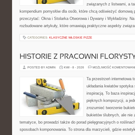
związanych z listwami, a t
kompendium pomysłów dla osób, które chcą odświeżyć domową p
przeczytać: Okna i Stolarka Otworowa i Dywany i Wykładziny. Na
rozbudowane artykuły, które omawiają praktyczne aspekty związ
CATEGORIES:
KLASYCZNE WŁOSKIE PIZZE
HISTORIE Z PRACOWNI FLORYS
POSTED BY ADMIN
KWI - 8 - 2026
MOŻLIWOŚĆ KOMENTOWAN
Ta przestrzeń internetowa 
układania kwiatów spotyka s
inspiracją. To baza inspirac
pięknych kompozycji, a jed
zrozumieć tworzenie bukiet
bukietów ślubnych, ale nie 
tematyce, bo prowadzi także do porad pielęgnacyjnych o roślinach
sposobach komponowania. To strona dla marzycieli, gdzie estetyk