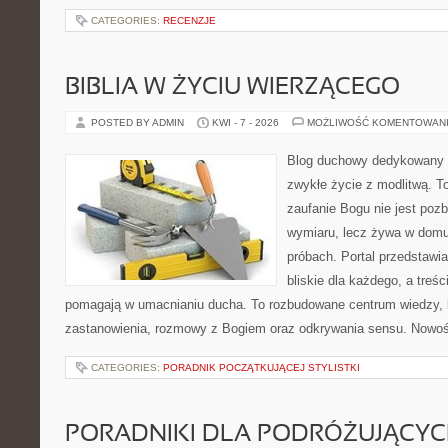
CATEGORIES:
RECENZJE
BIBLIA W ŻYCIU WIERZĄCEGO
POSTED BY ADMIN
KWI - 7 - 2026
MOŻLIWOŚĆ KOMENTOWAN
Blog duchowy dedykowany lu
zwykłe życie z modlitwą. T
zaufanie Bogu nie jest poz
wymiaru, lecz żywa w domu,
próbach. Portal przedstawi
bliskie dla każdego, a treśc
pomagają w umacnianiu ducha. To rozbudowane centrum wiedzy, 
zastanowienia, rozmowy z Bogiem oraz odkrywania sensu. Nowośc
CATEGORIES:
PORADNIK POCZĄTKUJĄCEJ STYLISTKI
PORADNIKI DLA PODRÓŻUJĄCY