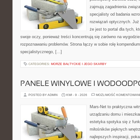
zajmują zagadnienia związan
specjalisty od badania wzr
rozwiązań optycznych. Już 
że jest to portal dla tych, 
swoje oczy, ponieważ treści koncentrują się zarówno na wygodzie p
rozpoznawaniu problemów. Strona łączy w sobie rolę kompendium
specjalistycznego, […]
CATEGORIES:
MORZE BAŁTYCKIE I JEGO SKARBY
PANELE WINYLOWE I WODOODP
POSTED BY ADMIN
KWI - 9 - 2026
MOŻLIWOŚĆ KOMENTOWAN
Mars-Net to praktyczna witr
urządzaniu domu i mieszkan
estetyka spotyka się z funk
miłośników pięknych wnętr
najlepszych inspiracji, po