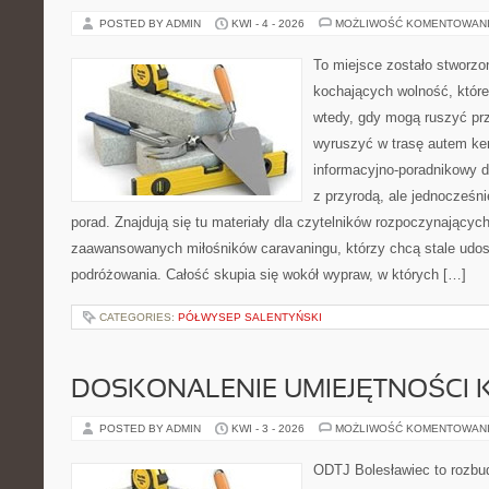
POSTED BY ADMIN
KWI - 4 - 2026
MOŻLIWOŚĆ KOMENTOWAN
To miejsce zostało stworz
kochających wolność, które
wtedy, gdy mogą ruszyć prz
wyruszyć w trasę autem k
informacyjno-poradnikowy dl
z przyrodą, ale jednocześn
porad. Znajdują się tu materiały dla czytelników rozpoczynającyc
zaawansowanych miłośników caravaningu, którzy chcą stale udos
podróżowania. Całość skupia się wokół wypraw, w których […]
CATEGORIES:
PÓŁWYSEP SALENTYŃSKI
DOSKONALENIE UMIEJĘTNOŚCI 
POSTED BY ADMIN
KWI - 3 - 2026
MOŻLIWOŚĆ KOMENTOWAN
ODTJ Bolesławiec to rozbud