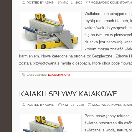
POSTED BY ADMIN
MAJ - 1 - 2026
MOŻLIWOŚĆ KOMENTOWAN
Wallaboo to inspirujące mie
myślą o mamach i tatach, 
wskazówek dotyczących mał
się na tym, co w pierwszych
dziecka jest naprawdę ważn
którym można znaleźć wiel
karmieniem. Nowe kategorie na stronie to: Bezpieczne i Zdrowe i
została przygotowana z myślą o osobach, które chcą podejmowa
CATEGORIES:
EXCELRAPORT
KAJAKI I SPŁYWY KAJAKOWE
POSTED BY ADMIN
KWI - 28 - 2026
MOŻLIWOŚĆ KOMENTOWA
Portal poświęcony rekreacj
świetna przestrzeń dla osób
związanej z wodą, naturą o