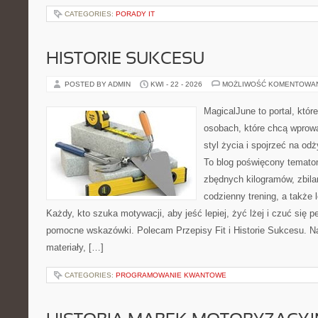
CATEGORIES:
PORADY IT
HISTORIE SUKCESU
POSTED BY ADMIN
KWI - 22 - 2026
MOŻLIWOŚĆ KOMENTOWA
MagicalJune to portal, któr
osobach, które chcą wprowa
styl życia i spojrzeć na od
To blog poświęcony tematom
zbędnych kilogramów, zbil
codzienny trening, a także
Każdy, kto szuka motywacji, aby jeść lepiej, żyć lżej i czuć się pe
pomocne wskazówki. Polecam Przepisy Fit i Historie Sukcesu. Na
materiały, […]
CATEGORIES:
PROGRAMOWANIE KWANTOWE