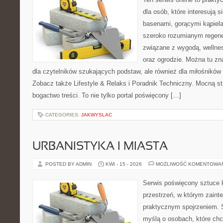
dla osób, które interesują 
basenami, gorącymi kąpiel
szeroko rozumianym regener
związane z wygodą, wellne
oraz ogrodzie. Można tu z
dla czytelników szukających podstaw, ale również dla miłośnikó
Zobacz także Lifestyle & Relaks i Poradnik Techniczny. Mocną st
bogactwo treści. To nie tylko portal poświęcony […]
CATEGORIES:
JAKWYSLAC
URBANISTYKA I MIASTA
POSTED BY ADMIN
KWI - 15 - 2026
MOŻLIWOŚĆ KOMENTOWA
Serwis poświęcony sztuce k
przestrzeń, w którym zaint
praktycznym spojrzeniem. S
myślą o osobach, które chc