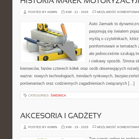
HISTORIA MAREK MOTORYZACY
POSTED BY ADMIN
KWI - 21 - 2026
MOŻLIWOŚĆ KOMENTOWA
Auto Jarmark to dynamiczna
pasjonują się światem poja
myślą o czytelnikach, któr
poinformowani w tematach 
ale jednocześnie szukają t
i ciekawy sposób. Strona sk
kierowców, fanów czterech kółek oraz osób obserwujących rozwój
ważne: nowych technologiach, trendach rynkowych, bezpieczeństwi
porównaniach oraz codziennych zagadnieniach związanych […]
CATEGORIES:
ŚWIDNICA
AKCESORIA I GADŻETY
POSTED BY ADMIN
KWI - 19 - 2026
MOŻLIWOŚĆ KOMENTOWA
Ten serwis online to prakt