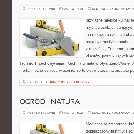
POSTED BY ADMIN
MAJ - 4 - 2026
MOŻLIWOŚĆ KOMENTOWAN
przyjazne miejsce kulinarne
myślą o osobach ceniących
internetowa prezentuje char
mają być nie tylko apetycz
z dbałością. To strona, kt
klientów, poszukujących je
Techniki Przechowywania i Kuchnia Świata w Stylu Zero-Waste. J
marką można odnieść wrażenie, że to bistro stawia na prostotę p
CATEGORIES:
SAMOCHODY DLA RODZINY
OGRÓD I NATURA
POSTED BY ADMIN
MAJ - 3 - 2026
MOŻLIWOŚĆ KOMENTOWAN
Madlennn to przestrzeń, kt
dopieszczony punkt w sieci