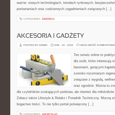
ważne: nowych technologiach, trendach rynkowych, bezpieczeństwi
porównaniach oraz codziennych zagadnieniach związanych […]
CATEGORIES:
ŚWIDNICA
AKCESORIA I GADŻETY
POSTED BY ADMIN
KWI - 19 - 2026
MOŻLIWOŚĆ KOMENTOWA
Ten serwis online to prakt
dla osób, które interesują 
basenami, gorącymi kąpiel
szeroko rozumianym regener
związane z wygodą, wellne
oraz ogrodzie. Można tu z
dla czytelników szukających podstaw, ale również dla miłośnikó
Zobacz także Lifestyle & Relaks i Poradnik Techniczny. Mocną st
bogactwo treści. To nie tylko portal poświęcony […]
CATEGORIES:
JAKWYSLAC