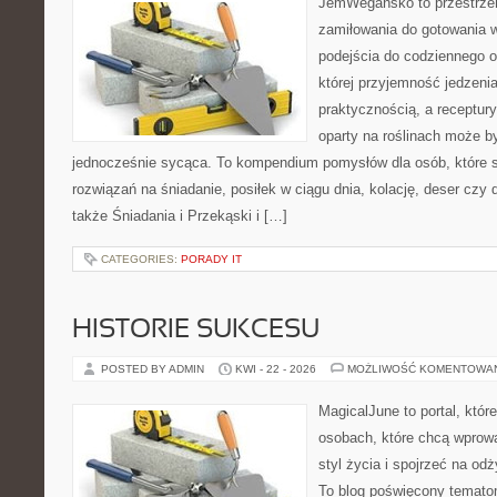
JemWegańsko to przestrzeń
zamiłowania do gotowania w
podejścia do codziennego o
której przyjemność jedzenia
praktycznością, a receptury
oparty na roślinach może b
jednocześnie sycąca. To kompendium pomysłów dla osób, które 
rozwiązań na śniadanie, posiłek w ciągu dnia, kolację, deser czy
także Śniadania i Przekąski i […]
CATEGORIES:
PORADY IT
HISTORIE SUKCESU
POSTED BY ADMIN
KWI - 22 - 2026
MOŻLIWOŚĆ KOMENTOWA
MagicalJune to portal, któr
osobach, które chcą wprowa
styl życia i spojrzeć na od
To blog poświęcony tematom