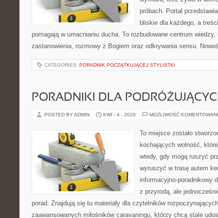
próbach. Portal przedstawi
bliskie dla każdego, a treśc
pomagają w umacnianiu ducha. To rozbudowane centrum wiedzy, 
zastanowienia, rozmowy z Bogiem oraz odkrywania sensu. Nowośc
CATEGORIES:
PORADNIK POCZĄTKUJĄCEJ STYLISTKI
PORADNIKI DLA PODRÓŻUJĄCY
POSTED BY ADMIN
KWI - 4 - 2026
MOŻLIWOŚĆ KOMENTOWAN
To miejsce zostało stworz
kochających wolność, które
wtedy, gdy mogą ruszyć prz
wyruszyć w trasę autem k
informacyjno-poradnikowy dl
z przyrodą, ale jednocześn
porad. Znajdują się tu materiały dla czytelników rozpoczynającyc
zaawansowanych miłośników caravaningu, którzy chcą stale udos