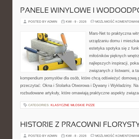
PANELE WINYLOWE I WODOODP
POSTED BY ADMIN
KWI - 9 - 2026
MOŻLIWOŚĆ KOMENTOWAN
Mars-Net to praktyczna witr
urządzaniu domu i mieszkan
estetyka spotyka się z funk
miłośników pięknych wnętr
najlepszych inspiracji, po
związanych z listwami, a t
kompendium pomysłów dla osób, które chcą odświeżyć domową p
przeczytać: Okna i Stolarka Otworowa i Dywany i Wykładziny. Na
rozbudowane artykuły, które omawiają praktyczne aspekty związ
CATEGORIES:
KLASYCZNE WŁOSKIE PIZZE
HISTORIE Z PRACOWNI FLORYS
POSTED BY ADMIN
KWI - 8 - 2026
MOŻLIWOŚĆ KOMENTOWAN