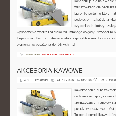
koncentruje się na świecie
wskazówkach dla osób urzą
biuro. To portal, w którym 
podejściem, a każdy artyku
czytelnikach, którzy szuk
wyposażenia wnętrz i szeroko rozumianego wygody. Nowości to Ma
Ergonomia i Komfort. Strona została zaprojektowana dla osób, kt
elementy wyposażenia do różnych […]
CATEGORIES:
NAJPIĘKNIEJSZE MIASTA
AKCESORIA KAWOWE
POSTED BY ADMIN
KWI - 12 - 2026
MOŻLIWOŚĆ KOMENTOWA
kawakochanie.pl to zakątek
codzienność spotyka się z 
aromatycznych napojów zam
porady, wartościowe treści 
To portal poradnikowy, któr