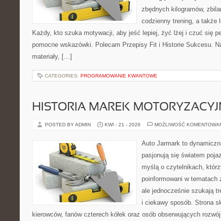
zbędnych kilogramów, zbil
codzienny trening, a także
Każdy, kto szuka motywacji, aby jeść lepiej, żyć lżej i czuć się pe
pomocne wskazówki. Polecam Przepisy Fit i Historie Sukcesu. Na
materiały, […]
CATEGORIES:
PROGRAMOWANIE KWANTOWE
HISTORIA MAREK MOTORYZACY
POSTED BY ADMIN
KWI - 21 - 2026
MOŻLIWOŚĆ KOMENTOWA
Auto Jarmark to dynamiczna
pasjonują się światem poja
myślą o czytelnikach, któr
poinformowani w tematach 
ale jednocześnie szukają t
i ciekawy sposób. Strona sk
kierowców, fanów czterech kółek oraz osób obserwujących rozwój