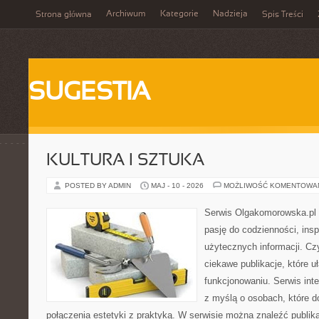
Archiwum
Kategorie
Nadzieja
Strona główna
Spis Treści
SUGESTIA
KULTURA I SZTUKA
POSTED BY ADMIN
MAJ - 10 - 2026
MOŻLIWOŚĆ KOMENTOWA
Serwis Olgakomorowska.pl to
pasję do codzienności, inspi
użytecznych informacji. Cz
ciekawe publikacje, które 
funkcjonowaniu. Serwis int
z myślą o osobach, które d
połączenia estetyki z praktyką. W serwisie można znaleźć publik