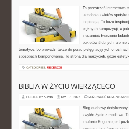
Ta przestrzeń internetowa 
układania kwiatów spotyka s
inspiracją. To baza inspirac
pięknych kompozycji, a jed
zrozumieć tworzenie bukiet
bukietów ślubnych, ale nie 
tematyce, bo prowadzi także do porad pielęgnacyjnych o roślinach
sposobach komponowania. To strona dla marzycieli, gdzie estetyk
CATEGORIES:
RECENZJE
BIBLIA W ŻYCIU WIERZĄCEGO
POSTED BY ADMIN
KWI - 7 - 2026
MOŻLIWOŚĆ KOMENTOWAN
Blog duchowy dedykowany lu
zwykłe życie z modlitwą. T
zaufanie Bogu nie jest poz
wymiaru, lecz żywa w domu,