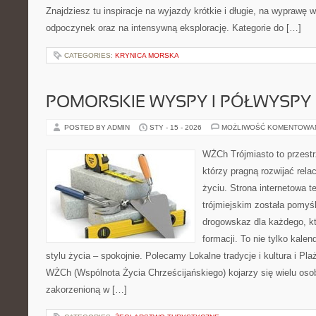
Znajdziesz tu inspiracje na wyjazdy krótkie i długie, na wyprawę w
odpoczynek oraz na intensywną eksplorację. Kategorie do […]
CATEGORIES:
KRYNICA MORSKA
POMORSKIE WYSPY I PÓŁWYSPY
POSTED BY ADMIN
STY - 15 - 2026
MOŻLIWOŚĆ KOMENTOWA
WŻCh Trójmiasto to przestrz
którzy pragną rozwijać rel
życiu. Strona internetowa t
trójmiejskim została pomyś
drogowskaz dla każdego, k
formacji. To nie tylko kalen
stylu życia – spokojnie. Polecamy Lokalne tradycje i kultura i Pla
WŻCh (Wspólnota Życia Chrześcijańskiego) kojarzy się wielu os
zakorzenioną w […]