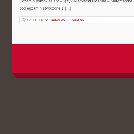
Egzamin ósmoklasisty – język Niemiecki i Matura – Matematyka. 
pod egzamin stworzone z […]
CATEGORIES:
EDUKACJA SEKSUALNA