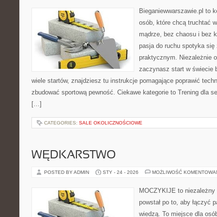
Bieganiewwarszawie.pl to 
osób, które chcą truchtać w
mądrze, bez chaosu i bez ko
pasja do ruchu spotyka si
praktycznym. Niezależnie o
zaczynasz start w świecie
wiele startów, znajdziesz tu instrukcje pomagające poprawić techn
zbudować sportową pewność. Ciekawe kategorie to Trening dla se
[…]
CATEGORIES:
SALE OKOLICZNOŚCIOWE
WĘDKARSTWO
POSTED BY ADMIN
STY - 24 - 2026
MOŻLIWOŚĆ KOMENTOWA
MOCZYKIJE to niezależny p
powstał po to, aby łączyć 
wiedzą. To miejsce dla osó