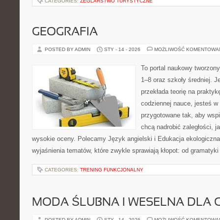
CATEGORIES:
ŻEGLARSTWO TURYSTYCZNE
GEOGRAFIA
POSTED BY ADMIN
STY - 14 - 2026
MOŻLIWOŚĆ KOMENTOWA
To portal naukowy tworzony
1–8 oraz szkoły średniej. J
przekłada teorię na prakty
codziennej nauce, jesteś w
przygotowane tak, aby wspi
chcą nadrobić zaległości, ja
wysokie oceny. Polecamy Język angielski i Edukacja ekologiczna.
wyjaśnienia tematów, które zwykle sprawiają kłopot: od gramatyki
CATEGORIES:
TRENING FUNKCJONALNY
MODA ŚLUBNA I WESELNA DLA 
POSTED BY ADMIN
STY - 14 - 2026
MOŻLIWOŚĆ KOMENTOWA