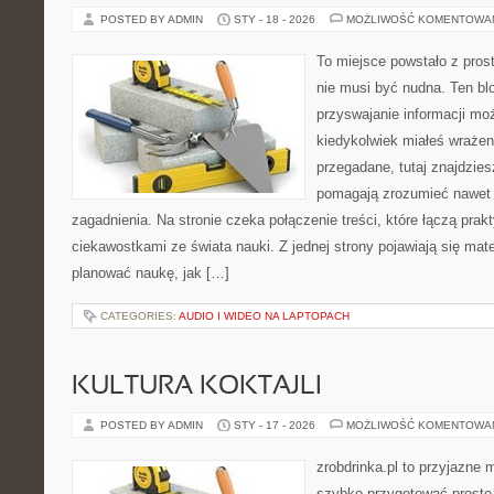
POSTED BY ADMIN
STY - 18 - 2026
MOŻLIWOŚĆ KOMENTOWA
To miejsce powstało z pros
nie musi być nudna. Ten bl
przyswajanie informacji mo
kiedykolwiek miałeś wrażen
przegadane, tutaj znajdzies
pomagają zrozumieć nawet 
zagadnienia. Na stronie czeka połączenie treści, które łączą prak
ciekawostkami ze świata nauki. Z jednej strony pojawiają się mate
planować naukę, jak […]
CATEGORIES:
AUDIO I WIDEO NA LAPTOPACH
KULTURA KOKTAJLI
POSTED BY ADMIN
STY - 17 - 2026
MOŻLIWOŚĆ KOMENTOWA
zrobdrinka.pl to przyjazne 
szybko przygotować proste