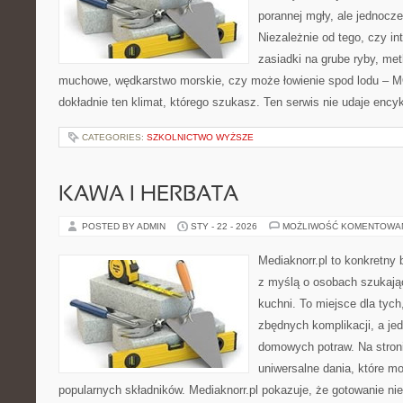
porannej mgły, ale jednocze
Niezależnie od tego, czy in
zasiadki na grube ryby, me
muchowe, wędkarstwo morskie, czy może łowienie spod lodu –
dokładnie ten klimat, którego szukasz. Ten serwis nie udaje ency
CATEGORIES:
SZKOLNICTWO WYŻSZE
KAWA I HERBATA
POSTED BY ADMIN
STY - 22 - 2026
MOŻLIWOŚĆ KOMENTOWA
Mediaknorr.pl to konkretny b
z myślą o osobach szukają
kuchni. To miejsce dla tyc
zbędnych komplikacji, a je
domowych potraw. Na stroni
uniwersalne dania, które m
popularnych składników. Mediaknorr.pl pokazuje, że gotowanie n