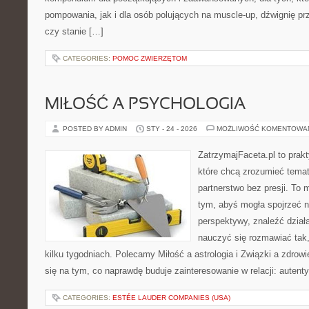
pompowania, jak i dla osób polujących na muscle-up, dźwignię p
czy stanie […]
CATEGORIES:
POMOC ZWIERZĘTOM
MIŁOŚĆ A PSYCHOLOGIA
POSTED BY ADMIN
STY - 24 - 2026
MOŻLIWOŚĆ KOMENTOWA
ZatrzymajFaceta.pl to prakt
które chcą zrozumieć temat
partnerstwo bez presji. To 
tym, abyś mogła spojrzeć n
perspektywy, znaleźć dział
nauczyć się rozmawiać tak,
kilku tygodniach. Polecamy Miłość a astrologia i Związki a zdrow
się na tym, co naprawdę buduje zainteresowanie w relacji: autent
CATEGORIES:
ESTÉE LAUDER COMPANIES (USA)