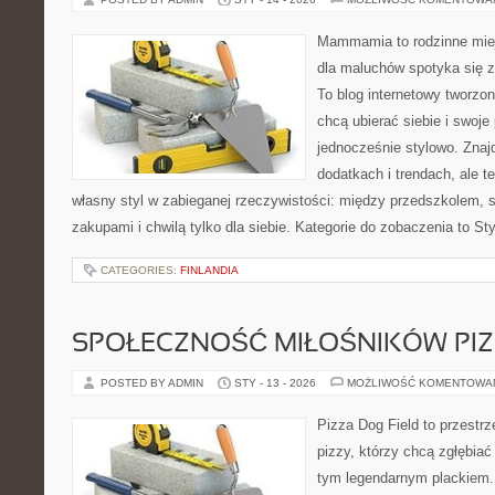
Mammamia to rodzinne miej
dla maluchów spotyka się 
To blog internetowy tworzon
chcą ubierać siebie i swoje
jednocześnie stylowo. Znajd
dodatkach i trendach, ale t
własny styl w zabieganej rzeczywistości: między przedszkolem, 
zakupami i chwilą tylko dla siebie. Kategorie do zobaczenia to Sty
CATEGORIES:
FINLANDIA
SPOŁECZNOŚĆ MIŁOŚNIKÓW PIZ
POSTED BY ADMIN
STY - 13 - 2026
MOŻLIWOŚĆ KOMENTOWA
Pizza Dog Field to przestr
pizzy, którzy chcą zgłębiać
tym legendarnym plackiem. T