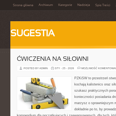
Archiwum
Kategorie
Nadzieja
Strona główna
Spis Treści
SUGESTIA
ĆWICZENIA NA SIŁOWNI
POSTED BY ADMIN
STY - 25 - 2026
MOŻLIWOŚĆ KOMENTOWA
PZKiSW to przestrzeń stwor
kochają kalistenics oraz sił
szukasz praktycznych por
konieczności posiadania dro
marzysz o sprawniejszym ru
dokładnie po to, by prowadz
kompendium dla początkujących i zaawansowanych, dla tych, któr