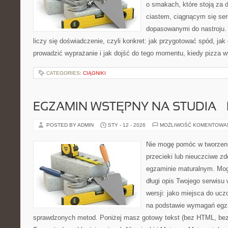
o smakach, które stoją za
ciastem, ciągnącym się se
dopasowanymi do nastroju. 
liczy się doświadczenie, czyli konkret: jak przygotować spód, jak 
prowadzić wyprażanie i jak dojść do tego momentu, kiedy pizza 
CATEGORIES:
CIĄGNIKI
EGZAMIN WSTĘPNY NA STUDIA – 
POSTED BY ADMIN
STY - 12 - 2026
MOŻLIWOŚĆ KOMENTOWA
Nie mogę pomóc w tworzeniu
przecieki lub nieuczciwe z
egzaminie maturalnym. Mog
długi opis Twojego serwisu 
wersji: jako miejsca do ucz
na podstawie wymagań egz
sprawdzonych metod. Poniżej masz gotowy tekst (bez HTML, bez