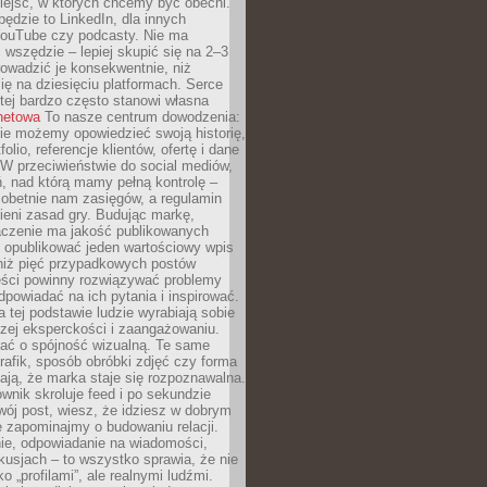
iejsc, w których chcemy być obecni.
będzie to LinkedIn, dla innych
YouTube czy podcasty. Nie ma
 wszędzie – lepiej skupić się na 2–3
rowadzić je konsekwentnie, niż
ię na dziesięciu platformach. Serce
tej bardzo często stanowi własna
rnetowa
To nasze centrum dowodzenia:
ie możemy opowiedzieć swoją historię,
olio, referencje klientów, ofertę i dane
W przeciwieństwie do social mediów,
ń, nad którą mamy pełną kontrolę –
 obetnie nam zasięgów, a regulamin
ieni zasad gry. Budując markę,
czenie ma jakość publikowanych
ej opublikować jeden wartościowy wpis
 niż pięć przypadkowych postów
reści powinny rozwiązywać problemy
dpowiadać na ich pytania i inspirować.
a tej podstawie ludzie wyrabiają sobie
zej eksperckości i zaangażowaniu.
bać o spójność wizualną. Te same
 grafik, sposób obróbki zdjęć czy forma
ają, że marka staje się rozpoznawalna.
wnik skroluje feed i po sekundzie
wój post, wiesz, że idziesz w dobrym
e zapominajmy o budowaniu relacji.
e, odpowiadanie na wiadomości,
kusjach – to wszystko sprawia, że nie
o „profilami”, ale realnymi ludźmi.