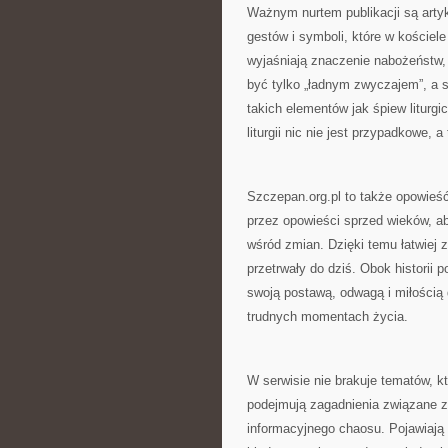
Ważnym nurtem publikacji są artyk
gestów i symboli, które w koście
wyjaśniają znaczenie nabożeństw, 
być tylko „ładnym zwyczajem”, a s
takich elementów jak śpiew liturg
liturgii nic nie jest przypadkowe,
Szczepan.org.pl to także opowieść
przez opowieści sprzed wieków, ab
wśród zmian. Dzięki temu łatwiej z
przetrwały do dziś. Obok historii 
swoją postawą, odwagą i miłością d
trudnych momentach życia.
W serwisie nie brakuje tematów, k
podejmują zagadnienia związane z
informacyjnego chaosu. Pojawiają 