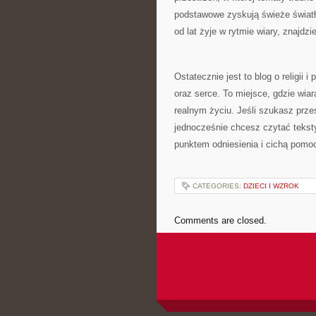
podstawowe zyskują świeże światło
od lat żyje w rytmie wiary, znajdz
Ostatecznie jest to blog o religii 
oraz serce. To miejsce, gdzie wiar
realnym życiu. Jeśli szukasz prze
jednocześnie chcesz czytać teksty
punktem odniesienia i cichą pomo
CATEGORIES:
DZIECI I WZROK
Comments are closed.