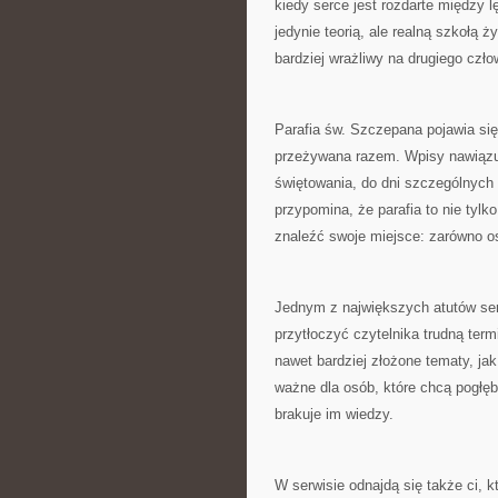
kiedy serce jest rozdarte między l
jedynie teorią, ale realną szkołą ż
bardziej wrażliwy na drugiego czło
Parafia św. Szczepana pojawia się 
przeżywana razem. Wpisy nawiązują
świętowania, do dni szczególnych 
przypomina, że parafia to nie tylk
znaleźć swoje miejsce: zarówno oso
Jednym z największych atutów serwi
przytłoczyć czytelnika trudną term
nawet bardziej złożone tematy, jak
ważne dla osób, które chcą pogłęb
brakuje im wiedzy.
W serwisie odnajdą się także ci, k