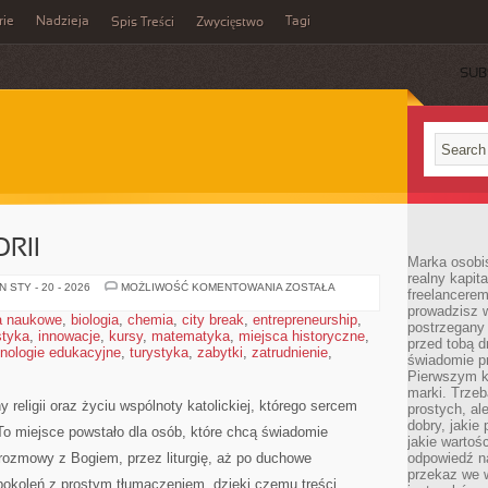
rie
Nadzieja
Tagi
Spis Treści
Zwycięstwo
SUB
RII
Marka osobis
realny kapita
KOŚCIÓŁ
 STY - 20 - 2026
MOŻLIWOŚĆ KOMENTOWANIA
ZOSTAŁA
freelancerem
W
prowadzisz w
HISTORII
a naukowe
,
biologia
,
chemia
,
city break
,
entrepreneurship
,
postrzegany
styka
,
innowacje
,
kursy
,
matematyka
,
miejsca historyczne
,
przed tobą d
nologie edukacyjne
,
turystyka
,
zabytki
,
zatrudnienie
,
świadomie pr
Pierwszym k
marki. Trzeb
 religii oraz życiu wspólnoty katolickiej, którego sercem
prostych, a
dobry, jakie
 To miejsce powstało dla osób, które chcą świadomie
jakie warto
rozmowy z Bogiem, przez liturgię, aż po duchowe
odpowiedź n
przekaz we 
pokoleń z prostym tłumaczeniem, dzięki czemu treści