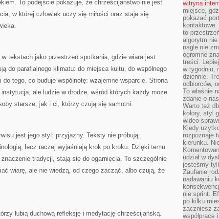
ękiem. To podejście pokazuje, że chrześcijaństwo nie jest
witryna inte
miejsce, gdz
ycia, w której człowiek uczy się miłości oraz staje się
pokazać portf
kontaktowe. 
wieka.
to przestrze
algorytm nie
nagle nie zm
ogromne zna
w tekstach jako przestrzeń spotkania, gdzie wiara jest
treści. Lepi
 do parafialnego klimatu: do miejsca kultu, do wspólnego
w tygodniu,
dziennie. T
i do tego, co buduje wspólnotę: wzajemne wsparcie. Strona
odbiorców, o
To właśnie n
o instytucja, ale ludzie w drodze, wśród których każdy może
zdanie o nas
by starsze, jak i ci, którzy czują się samotni.
Warto też d
kolory, styl
wideo sprawi
Kiedy użytko
su jest jego styl: przyjazny. Teksty nie próbują
rozpoznaje t
kierunku. Ni
inologią, lecz raczej wyjaśniają krok po kroku. Dzięki temu
Komentowani
udział w dys
 znaczenie tradycji, stają się do ogarnięcia. To szczególnie
jesteśmy tylk
iać wiarę, ale nie wiedzą, od czego zacząć, albo czują, że
Zaufanie rod
nadawaniu k
konsekwencj
nie sprint. E
po kilku mi
zaczniesz z
tórzy lubią duchową refleksję i medytację chrześcijańską.
współprace 