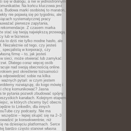
zi się w dialogu, a nie w jednostronnym
omunikatów. Na końcu kluczowa jest
a. Budowa marki osobistej to maraton,
fekty nie pojawią się po tygodniu, ale
esiącach systematycznej pracy
auważać pierwsze zapytania,
i rekomendacje. Z czasem marka
e stać się twoją największą przewagą
cy lub w biznesie.
ta to dziś nie tylko modne hasło, ale
ł. Niezależnie od tego, czy jesteś
, specjalistą w korporacji, czy
łasną firmę – to, jak jesteś
 w sieci, może otwierać lub zamykać
rzwi. Dlatego coraz więcej osób
acuje nad swoją obecnością online.
rokiem jest określenie tożsamości
a odpowiedzieć sobie na kilka
le ważnych pytań: w czym jestem
 problemy rozwiązuję, do kogo mówię i
ści chcę komunikować? Jasna
a te pytania pozwoli zbudować spójny
wszystkich kanałach. Kolejnym etapem
iejsc, w których chcemy być obecni.
będzie to LinkedIn, dla innych
YouTube czy podcasty. Nie ma
 wszędzie – lepiej skupić się na 2–3
rowadzić je konsekwentnie, niż
ię na dziesięciu platformach. Serce
tej bardzo często stanowi własna