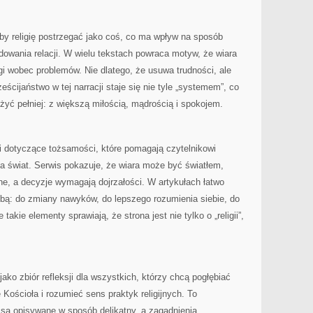
, by religię postrzegać jako coś, co ma wpływ na sposób
dowania relacji. W wielu tekstach powraca motyw, że wiara
i wobec problemów. Nie dlatego, że usuwa trudności, ale
eścijaństwo w tej narracji staje się nie tyle „systemem”, co
 żyć pełniej: z większą miłością, mądrością i spokojem.
ki dotyczące tożsamości, które pomagają czytelnikowi
a świat. Serwis pokazuje, że wiara może być światłem,
ne, a decyzje wymagają dojrzałości. W artykułach łatwo
obą: do zmiany nawyków, do lepszego rozumienia siebie, do
 takie elementy sprawiają, że strona jest nie tylko o „religii”,
ko zbiór refleksji dla wszystkich, którzy chcą pogłębiać
Kościoła i rozumieć sens praktyk religijnych. To
e są opisywane w sposób delikatny, a zagadnienia