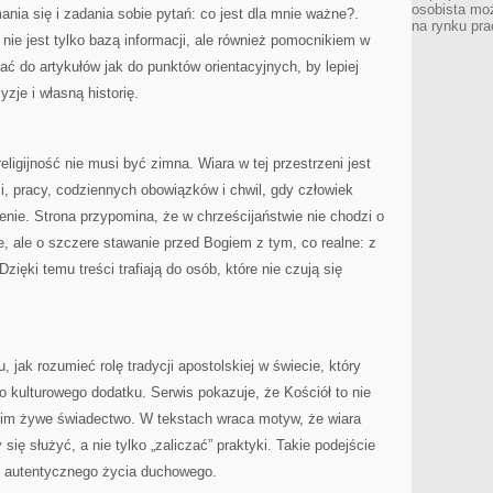
osobista moż
nia się i zadania sobie pytań: co jest dla mnie ważne?.
na rynku pra
 nie jest tylko bazą informacji, ale również pomocnikiem w
ać do artykułów jak do punktów orientacyjnych, by lepiej
zje i własną historię.
eligijność nie musi być zimna. Wiara w tej przestrzeni jest
ji, pracy, codziennych obowiązków i chwil, gdy człowiek
enie. Strona przypomina, że w chrześcijaństwie nie chodzi o
e, ale o szczere stawanie przed Bogiem z tym, co realne: z
Dzięki temu treści trafiają do osób, które nie czują się
jak rozumieć rolę tradycji apostolskiej w świecie, który
do kulturowego dodatku. Serwis pokazuje, że Kościół to nie
kim żywe świadectwo. W tekstach wraca motyw, że wiara
się służyć, a nie tylko „zaliczać” praktyki. Takie podejście
do autentycznego życia duchowego.