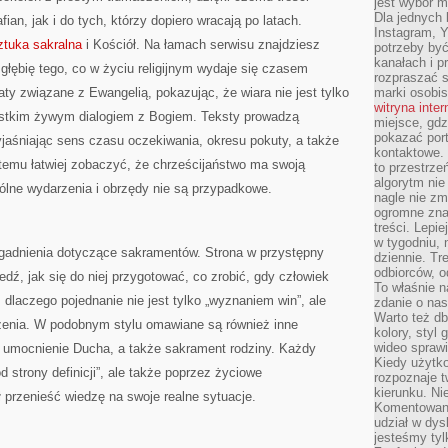
jest wybór m
Dla jednych 
ian, jak i do tych, którzy dopiero wracają po latach.
Instagram, 
sztuka sakralna
i Kościół. Na łamach serwisu znajdziesz
potrzeby być
kanałach i p
głębię tego, co w życiu religijnym wydaje się czasem
rozpraszać s
ty związane z Ewangelią, pokazując, że wiara nie jest tylko
marki osobis
witryna inte
ystkim żywym dialogiem z Bogiem. Teksty prowadzą
miejsce, gdz
pokazać portf
wyjaśniając sens czasu oczekiwania, okresu pokuty, a także
kontaktowe. 
temu łatwiej zobaczyć, że chrześcijaństwo ma swoją
to przestrze
algorytm nie
lne wydarzenia i obrzędy nie są przypadkowe.
nagle nie zm
ogromne zna
treści. Lepi
w tygodniu,
gadnienia dotyczące sakramentów. Strona w przystępny
dziennie. T
odbiorców, o
dź, jak się do niej przygotować, co zrobić, gdy człowiek
To właśnie n
 dlaczego pojednanie nie jest tylko „wyznaniem win”, ale
zdanie o nas
Warto też d
enia. W podobnym stylu omawiane są również inne
kolory, styl
wideo sprawi
, umocnienie Ducha, a także sakrament rodziny. Każdy
Kiedy użytko
d strony definicji”, ale także poprzez życiowe
rozpoznaje t
kierunku. Ni
 przenieść wiedzę na swoje realne sytuacje.
Komentowani
udział w dys
jesteśmy tylk