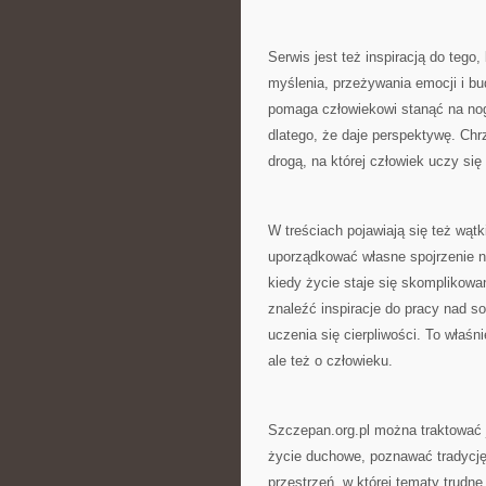
Serwis jest też inspiracją do tego
myślenia, przeżywania emocji i bu
pomaga człowiekowi stanąć na nog
dlatego, że daje perspektywę. Chrz
drogą, na której człowiek uczy się
W treściach pojawiają się też wąt
uporządkować własne spojrzenie n
kiedy życie staje się skomplikowa
znaleźć inspiracje do pracy nad s
uczenia się cierpliwości. To właśnie
ale też o człowieku.
Szczepan.org.pl można traktować ja
życie duchowe, poznawać tradycję 
przestrzeń, w której tematy trudn