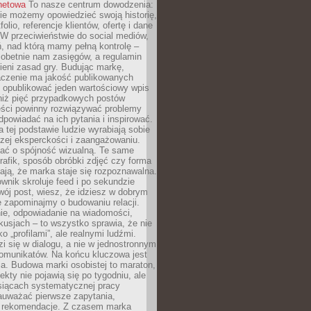
rnetowa
To nasze centrum dowodzenia:
ie możemy opowiedzieć swoją historię,
olio, referencje klientów, ofertę i dane
W przeciwieństwie do social mediów,
ń, nad którą mamy pełną kontrolę –
 obetnie nam zasięgów, a regulamin
ieni zasad gry. Budując markę,
czenie ma jakość publikowanych
ej opublikować jeden wartościowy wpis
 niż pięć przypadkowych postów
reści powinny rozwiązywać problemy
dpowiadać na ich pytania i inspirować.
a tej podstawie ludzie wyrabiają sobie
zej eksperckości i zaangażowaniu.
bać o spójność wizualną. Te same
 grafik, sposób obróbki zdjęć czy forma
ają, że marka staje się rozpoznawalna.
wnik skroluje feed i po sekundzie
wój post, wiesz, że idziesz w dobrym
e zapominajmy o budowaniu relacji.
e, odpowiadanie na wiadomości,
kusjach – to wszystko sprawia, że nie
o „profilami”, ale realnymi ludźmi.
zi się w dialogu, a nie w jednostronnym
omunikatów. Na końcu kluczowa jest
a. Budowa marki osobistej to maraton,
fekty nie pojawią się po tygodniu, ale
esiącach systematycznej pracy
auważać pierwsze zapytania,
i rekomendacje. Z czasem marka