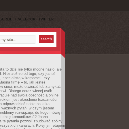
SCRIBE
FACEBOOK
TWITTER
ta to dziś nie tylko modne hasło, ale
ł. Niezależnie od tego, czy jesteś
, specjalistą w korporacji, czy
łasną firmę – to, jak jesteś
 w sieci, może otwierać lub zamykać
rzwi. Dlatego coraz więcej osób
acuje nad swoją obecnością online.
rokiem jest określenie tożsamości
a odpowiedzieć sobie na kilka
le ważnych pytań: w czym jestem
 problemy rozwiązuję, do kogo mówię i
ści chcę komunikować? Jasna
a te pytania pozwoli zbudować spójny
wszystkich kanałach. Kolejnym etapem