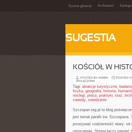
Archiwum
Katego
Strona główna
SUGESTIA
KOŚCIÓŁ W HISTO
POSTED BY ADMIN
POSTED ON
WYŁĄCZONA
Tagi:
atrakcje turystyczne
,
badani
fizyka
,
geografia
,
historia
,
humani
noclegi
,
praca
,
praktyki
,
staż
,
tech
zawody
,
zwiedzanie
Szczepan.org.pl to blog poświęcony
jest temat parafii św. Szczepana.
przeżywać codzienność wiary: od 
umocnienie. Strona łączy pamięć 