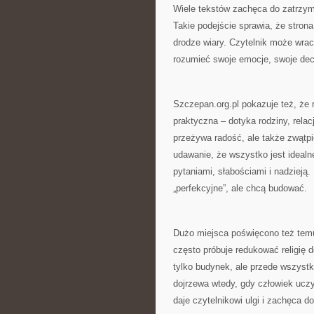
Wiele tekstów zachęca do zatrzyma
Takie podejście sprawia, że strona
drodze wiary. Czytelnik może wrac
rozumieć swoje emocje, swoje decy
Szczepan.org.pl pokazuje też, że r
praktyczna – dotyka rodziny, relac
przeżywa radość, ale także zwątpi
udawanie, że wszystko jest idealn
pytaniami, słabościami i nadzieją. 
„perfekcyjne”, ale chcą budować.
Dużo miejsca poświęcono też temu, 
często próbuje redukować religię 
tylko budynek, ale przede wszyst
dojrzewa wtedy, gdy człowiek uczy 
daje czytelnikowi ulgi i zachęca 