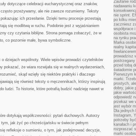
Zaufanie rod
uły dotyczące celebracji eucharystycznej oraz znaków,
nadawaniu k
konsekwencj
le często przeżywamy, ale nie zawsze rozumiemy. Teksty
nie sprint. E
pokazując ich przesłanie. Dzięki temu procesje przestają
po kilku mi
zaczniesz z
tają się modlitwą w ruchu. Podobnie jest z wyjaśnianiem
współprace 
iczny czy czytania biblijne. Strona pomaga zobaczyć, że w
osobista moż
na rynku pra
 a to, co pozornie małe, bywa symboliczne.
Marka osobis
realny kapita
freelancerem
prowadzisz w
 o dziejach wspólnoty. Wiele wpisów prowadzi czytelników
postrzegany
przed tobą d
y pokazać, że wiara rozwijała się w realnych wydarzeniach,
świadomie pr
rozumieć, skąd wzięły się niektóre praktyki i dlaczego
Pierwszym k
marki. Trzeb
pojawiają się również teksty o męczennikach, którzy inspirują
prostych, a
dobry, jakie
o ludzi. To historie, które potrafią budzić nadzieję nawet w
jakie warto
odpowiedź n
przekaz we 
jest wybór m
Dla jednych 
Instagram, 
tóre dotykają współczesności: pytań duchowych. Autorzy
potrzeby być
 tym, jak żyć po chrześcijańsku w świecie pełnym
kanałach i p
rozpraszać s
się refleksje o sumieniu, o tym, jak podejmować decyzje,
marki osobis