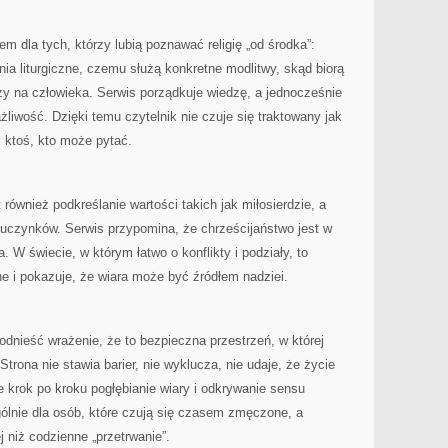
m dla tych, którzy lubią poznawać religię „od środka”:
a liturgiczne, czemu służą konkretne modlitwy, skąd biorą
rzy na człowieka. Serwis porządkuje wiedzę, a jednocześnie
liwość. Dzięki temu czytelnik nie czuje się traktowany jak
k ktoś, kto może pytać.
również podkreślanie wartości takich jak miłosierdzie, a
uczynków. Serwis przypomina, że chrześcijaństwo jest w
. W świecie, w którym łatwo o konflikty i podziały, to
ne i pokazuje, że wiara może być źródłem nadziei.
dnieść wrażenie, że to bezpieczna przestrzeń, w której
rona nie stawia barier, nie wyklucza, nie udaje, że życie
e krok po kroku pogłębianie wiary i odkrywanie sensu
ólnie dla osób, które czują się czasem zmęczone, a
 niż codzienne „przetrwanie”.