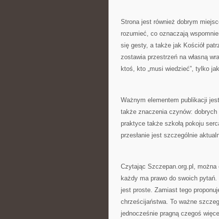
Strona jest również dobrym miejsce
rozumieć, co oznaczają wspomnieni
się gesty, a także jak Kościół pat
zostawia przestrzeń na własną wraż
ktoś, kto „musi wiedzieć”, tylko ja
Ważnym elementem publikacji jest 
także znaczenia czynów: dobrych 
praktyce także szkołą pokoju serca
przesłanie jest szczególnie aktual
Czytając Szczepan.org.pl, można o
każdy ma prawo do swoich pytań. St
jest proste. Zamiast tego proponuj
chrześcijaństwa. To ważne szczeg
jednocześnie pragną czegoś więcej