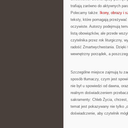
trafiają zarówno do aktywnych paraf
Polecamy także:
Ikony, obrazy i 
teksty, które pomagają przeżywać 
oczywiste. Autorzy podejmują tema
listą obowiązków, ale przede wsz
czytelnika przez rok liturgiczny, 
radość Zmartwychwstania. Dzięki 
wewnętrzny porządek, a poszczegó
Szczególne miejsce zajmują tu za
sposób tłumaczy, czym jest spowie
nie był u spowiedzi od dawna, oraz
realnym doświadczeniem przebacz
sakramenty: Chleb Życia, chrzest
temat jest pokazywany nie tylko „o
doświadczenie, aby czytelnik mógł