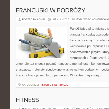
FRANCUSKI W PODRÓŻY
POSTED BY ADMIN
LUT - 11 - 2026
MOŻLIWOŚĆ KOMENTOWA
ParisGliwice.pl to miejsce 
planują francuską przygodę
francuszczyznę. To połącz
wędrowania po Republice Fr
opanowywania języka, któr
rozmowach z Francuzami. J
urlop, ale też chcesz poczuć francuską mentalność i komunikować 
znajdziesz materiały zbudowane właśnie na tym podwójnym podejś
Francji i Francja solo lub z partnerem. W centrum tej strony […]
CATEGORIES:
HISTORIE I INSPIRACJE
FITNESS
POSTED BY ADMIN
LUT - 10 - 2026
MOŻLIWOŚĆ KOMENTOWA