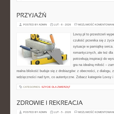
PRZYJAŹŃ
POSTED BY ADMIN
LUT - 6 - 2026
MOŻLIWOŚĆ KOMENTOWAN
Lovsy.pl to przestrzeń wyp
czułość przenika się z życ
sytuacje w pamiątkę serca.
romantycznych, ale też dla
potrzebują inspiracji do wy
gra na idealną miłość – za
realna bliskość buduje się z drobiazgów: z obecności, z dialogu, 
wdzięczności nad tym, co autentyczne. Zobacz kategorie Lovsy i 
CATEGORIES:
SZYCIE DLA ZWIERZĄT
ZDROWIE I REKREACJA
POSTED BY ADMIN
LUT - 5 - 2026
MOŻLIWOŚĆ KOMENTOWAN