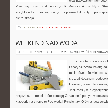
oraz nabywaniem kompeten
Polecamy Inspiracje dla nauczycieli i Montessori w praktyce. Stro
encyklopedią. To raczej praktyczny przewodnik po tym, jak wspie
się frustracja, […]
CATEGORIES:
PÓŁWYSEP SALENTYŃSKI
WEEKEND NAD WODĄ
POSTED BY ADMIN
LUT - 8 - 2026
MOŻLIWOŚĆ KOMENTOWAN
Ten serwis to przewodnik d
i chcą odkrywać Polskę od
miejscówek. To miejsce, w
się z użytecznymi podpowi
kierunku, przez planowanie
Jeśli marzysz o egzotyczne
znajdziesz tu treści, które pomogą Ci zamienić pomysł w dopas
kategorie na stronie to Pod wodą i Pensjonaty. Główną ideą serwi