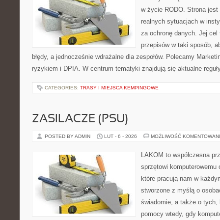
w życie RODO. Strona jest
realnych sytuacjach w insty
za ochronę danych. Jej cel 
przepisów w taki sposób, ab
błędy, a jednocześnie wdrażalne dla zespołów. Polecamy Marketin
ryzykiem i DPIA. W centrum tematyki znajdują się aktualne reguł
CATEGORIES:
TRASY I MIEJSCA KEMPINGOWE
ZASILACZE (PSU)
POSTED BY ADMIN
LUT - 6 - 2026
MOŻLIWOŚĆ KOMENTOWAN
LAKOM to współczesna prz
sprzętowi komputerowemu o
które pracują nam w każdym
stworzone z myślą o osobac
świadomie, a także o tych, 
pomocy wtedy, gdy komputer