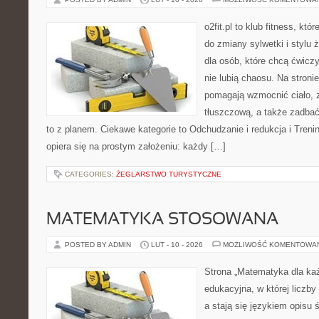
o2fit.pl to klub fitness, któ
do zmiany sylwetki i stylu 
dla osób, które chcą ćwicz
nie lubią chaosu. Na stronie
pomagają wzmocnić ciało, 
tłuszczową, a także zadbać
to z planem. Ciekawe kategorie to Odchudzanie i redukcja i Trening
opiera się na prostym założeniu: każdy […]
CATEGORIES:
ŻEGLARSTWO TURYSTYCZNE
MATEMATYKA STOSOWANA
POSTED BY ADMIN
LUT - 10 - 2026
MOŻLIWOŚĆ KOMENTOWA
Strona „Matematyka dla każ
edukacyjna, w której liczby
a stają się językiem opisu 