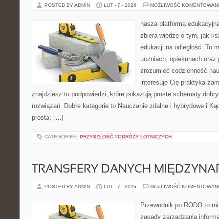
POSTED BY ADMIN
LUT - 7 - 2026
MOŻLIWOŚĆ KOMENTOWAN
nasza platforma edukacyjna
zbiera wiedzę o tym, jak ks
edukacji na odległość. To 
uczniach, opiekunach oraz
zrozumieć codzienność nauki
interesuje Cię praktyka zam
znajdziesz tu podpowiedzi, które pokazują proste schematy dob
rozwiązań. Dobre kategorie to Nauczanie zdalne i hybrydowe i Kąc
prosta: […]
CATEGORIES:
PRZYSZŁOŚĆ PODRÓŻY LOTNICZYCH
TRANSFERY DANYCH MIĘDZYN
POSTED BY ADMIN
LUT - 7 - 2026
MOŻLIWOŚĆ KOMENTOWAN
Przewodnik po RODO to mie
zasady zarządzania inform