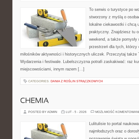
To serwis o turystyce po w
stworzony z myślą o osobac
lokalne ciekawostki i chcą
praktyczny. Znajdziesz tu o
weekend, a także pomysły n
przestrzeń dla tych, którzy 
miłośników aktywności i historycznych uliczek. Przeczytaj także 
Wydarzenia i festiwale. Lubelszczyzna potrafi zaskakiwać: raz ku
miejscowościami, innym razem […]
CATEGORIES:
DANIA Z ROŚLIN STRĄCZKOWYCH
CHEMIA
POSTED BY ADMIN
LUT - 5 - 2026
MOŻLIWOŚĆ KOMENTOWAN
Lulitulisie to portal nauko
najmłodszych oraz o dorosł
poznawanie świata w sposób