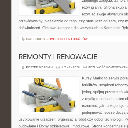
zbędnego zadęcia, za to z 
rozwiązania. Strona skupia
rozwijać swoje akwarium s
przewidywalny, niezależnie od tego, czy startujesz od zera, czy 
doświadczeń. Ciekawe kategorie dla wszystkich to Karmienie Ry
CATEGORIES:
POMOC DRUHEN I DRUŻBÓW
REMONTY I RENOWACJE
POSTED BY ADMIN
LUT - 1 - 2026
MOŻLIWOŚĆ KOMENTOWAN
Kursy Marko to serwis pora
forkliftów, urządzeń robocz
jedną, spójną przestrzeń w
z myślą o osobach, które c
rozumieć, jak funkcjonuje te
podejmować lepsze decyzje
użytkowanie urządzeń, organizacja robót czy dobór technologii. 
budowlane i Domy szkieletowe i modułowe. Strona koncentruje si