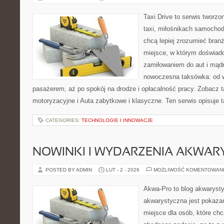
Taxi Drive to serwis tworz
taxi, miłośnikach samochod
chcą lepiej zrozumieć branż
miejsce, w którym doświadc
zamiłowaniem do aut i mądr
nowoczesna taksówka: od w
pasażerem, aż po spokój na drodze i opłacalność pracy. Zobacz 
motoryzacyjne i Auta zabytkowe i klasyczne. Ten serwis opisuje t
CATEGORIES:
TECHNOLOGIE I INNOWACJE
NOWINKI I WYDARZENIA AKWAR
POSTED BY ADMIN
LUT - 2 - 2026
MOŻLIWOŚĆ KOMENTOWAN
Akwa-Pro to blog akwaryst
akwarystyczna jest pokazan
miejsce dla osób, które ch