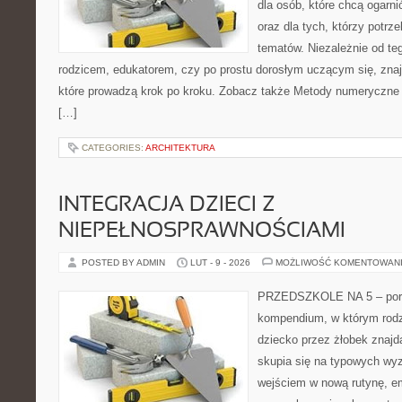
dla osób, które chcą ogarn
oraz dla tych, którzy potrz
tematów. Niezależnie od te
rodzicem, edukatorem, czy po prostu dorosłym uczącym się, znajd
które prowadzą krok po kroku. Zobacz także Metody numeryczne
[…]
CATEGORIES:
ARCHITEKTURA
INTEGRACJA DZIECI Z
NIEPEŁNOSPRAWNOŚCIAMI
POSTED BY ADMIN
LUT - 9 - 2026
MOŻLIWOŚĆ KOMENTOWAN
PRZEDSZKOLE NA 5 – portal
kompendium, w którym rodz
dziecko przez żłobek znajd
skupia się na typowych wy
wejściem w nową rutynę, e