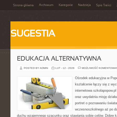
Archiwum
Kategorie
Nadzieja
Strona główna
Spis Treści
SUGESTIA
EDUKACJA ALTERNATYWNA
POSTED BY ADMIN
LUT - 12 - 2026
MOŻLIWOŚĆ KOMENTOWA
Ośrodek edukacyjna w Popo
kształcenie łączy się z wy
internetowa szkolapopow.pl
oraz uwydatnia misję dział
portret o poznawaniu świat
wczesnoszkolnego aż po da
duchu wzajemnego szacunku oraz stawiania sobie celów. Dobre ka