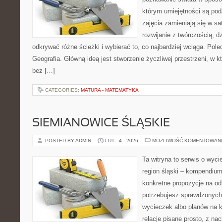
którym umiejętności są pod
zajęcia zamieniają się w sa
rozwijanie z twórczością, 
odkrywać różne ścieżki i wybierać to, co najbardziej wciąga. Pol
Geografia. Główną ideą jest stworzenie życzliwej przestrzeni, w k
bez […]
CATEGORIES:
MATURA - MATEMATYKA
SIEMIANOWICE ŚLĄSKIE
POSTED BY ADMIN
LUT - 4 - 2026
MOŻLIWOŚĆ KOMENTOWAN
Ta witryna to serwis o wyc
region śląski – kompendiu
konkretne propozycje na odk
potrzebujesz sprawdzonyc
wycieczek albo planów na ki
relacje pisane prosto, z na