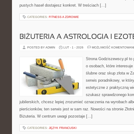
pustych haseł dostajesz konkret. W treściach […]
CATEGORIES:
FITNESS A ZDROWIE
BIŻUTERIA A ASTROLOGIA I EZO
POSTED BY ADMIN
LUT - 1 - 2026
MOŻLIWOŚĆ KOMENTOWAN
Strona Godziszewscy.pl to 
o osobach, które interesuje
ślubne oraz skup złota w Z
serwis poradnikowy, w któr
estetyczne z praktyczną w
szukasz sprawdzonego ko
jubilerskich, chcesz lepiej zrozumieć oznaczenia na wyrobach al
pierścionków, ten serwis jest w sam raz. Nowości na stronie Złotni
Biżuteria. W centrum uwagi pozostaje […]
CATEGORIES:
JĘZYK FRANCUSKI