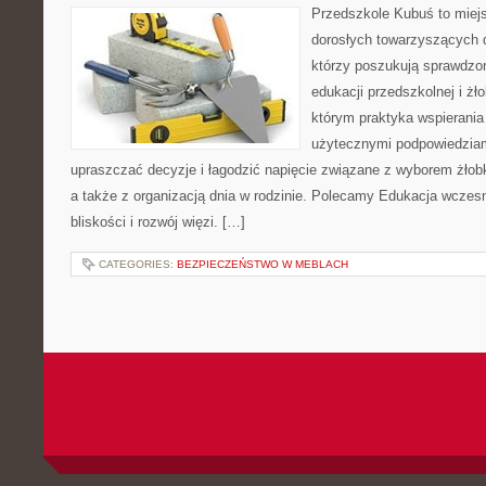
Przedszkole Kubuś to miej
dorosłych towarzyszących 
którzy poszukują sprawdzon
edukacji przedszkolnej i żł
którym praktyka wspierania
użytecznymi podpowiedziami
upraszczać decyzje i łagodzić napięcie związane z wyborem żłob
a także z organizacją dnia w rodzinie. Polecamy Edukacja wczes
bliskości i rozwój więzi. […]
CATEGORIES:
BEZPIECZEŃSTWO W MEBLACH