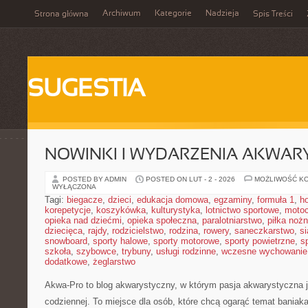
Archiwum
Kategorie
Nadzieja
Strona główna
Spis Treści
SUGESTIA
NOWINKI I WYDARZENIA AKWAR
POSTED BY ADMIN
POSTED ON LUT - 2 - 2026
MOŻLIWOŚĆ K
WYŁĄCZONA
Tagi:
biegacze
,
dzieci
,
edukacja domowa
,
egzaminy
,
formuła 1
,
h
korepetycje
,
koszykówka
,
kulturystyka
,
lotnictwo sportowe
,
motoc
opieka nad dziećmi
,
opieka społeczna
,
paralotniarstwo
,
piłka noż
dziecięca
,
rajdy
,
rodzicielstwo
,
rodzina
,
rowery
,
saneczkarstwo
,
s
snowboard
,
sporty halowe
,
sporty motorowe
,
sporty powietrzne
,
s
szkoła
,
szybowce
,
trybuny
,
usługi rodzinne
,
wczesne wychowanie
dodatkowe
,
żeglarstwo
Akwa-Pro to blog akwarystyczny, w którym pasja akwarystyczna 
codziennej. To miejsce dla osób, które chcą ogarąć temat baniak