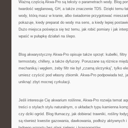
Ważną częścią Akwa-Pro są teksty o parametrach wody. Blog p
twardość węglanową, GH, a także znaczenie TDS. Dzięki temu ła
wody, którą masz w kranie, albo świadomie przygotować miesza
pokazuje, kiedy preparat do wody ma sens, a kiedy lepiej postawi
Dużo miejsca poświęca się też temu, jak robić pomiary i jak inter
wpaść w pułapkę działań na ślepo.
Blog akwarystyczny Akwa-Pro opisuje także sprzęt: kubełki, filtry
termostaty, chillery, a także dyfuzory. Poruszane są różnice międ
mechaniką i węglem, żeby filtr nie był „czarną skrzynką”, tylko e
umiesz czyścić pod własny zbiornik. Akwa-Pro podpowiada też, ja
uniknąć zbyt mocnej cyrkulacji.
Jeśli interesuje Cię akwarium roślinne, Akwa-Pro rozwija temat aq
treści o stylach stylu naturalnym, o układach typu kamienna ko
czy dziki ogród. Blog tłumaczy, jak dobierać trawniki, rośliny łod
są również kwestie gazowania, dawkowania, podłoży aktywnych i r
ładnego wzrostu bez plagi zielenic i krasnorostów.