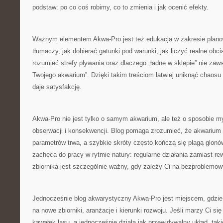
podstaw: po co coś robimy, co to zmienia i jak ocenić efekty.
Ważnym elementem Akwa-Pro jest też edukacja w zakresie plano
tłumaczy, jak dobierać gatunki pod warunki, jak liczyć realne obci
rozumieć strefy pływania oraz dlaczego „ładne w sklepie” nie za
Twojego akwarium”. Dzięki takim treściom łatwiej uniknąć chaosu 
daje satysfakcję.
Akwa-Pro nie jest tylko o samym akwarium, ale też o sposobie myś
obserwacji i konsekwencji. Blog pomaga zrozumieć, że akwarium t
parametrów trwa, a szybkie skróty często kończą się plagą glonó
zachęca do pracy w rytmie natury: regularne działania zamiast rew
zbiornika jest szczególnie ważny, gdy zależy Ci na bezproblemo
Jednocześnie blog akwarystyczny Akwa-Pro jest miejscem, gdzie
na nowe zbiorniki, aranżacje i kierunki rozwoju. Jeśli marzy Ci si
kawałek lasu, a jednocześnie działa jak przewidywalny układ, tak