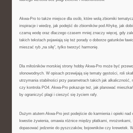
Akwa-Pro to także miejsce dla osób, które wolą zbiorniki tematy
inspiracje i wiedzę, jak podejść do zbiorników pod Afrykę, jak dobi
czarną wodę oraz dlaczego czasem mniej znaczy więcej, gdy zal
takich tekstach pojawiają się też porady o doborze gatunków ławic
mieszać ryb „na siłę”, tylko tworzyć harmonię.
Dla miłośników morskiej strony hobby Akwa-Pro może być przewo
słonowodnych. W opisach przewijają się tematy gęstości, roli sk
utrzymania stabilności przy parametrach takich jak alkaliczność, 
czy kontrola PO4. Akwa-Pro pokazuje też, jak planować mieszka
by ograniczyć plagi i cieszyć się życiem rafy.
Dużym atutem Akwa-Pro jest podejście do karmienia i opieki nad
kwestie żywienia, omawia różnice między płatkami, mrożonkami, 
dopasować jedzenie do pyszczaków, bojowników czy krewetek. W 