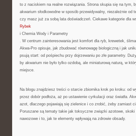
to z naciskiem na realne rozwiązania. Strona skupia się na tym, 
akwarium słodkowodne w sposób przewidywalny, niezależnie od teg
czy masz już za sobą lata doświadczeń. Ciekawe kategorie dla w
Rybek
i Chemia Wody i Parametry
. W centrum zainteresowania jest komfort dla ryb, krewetek, ślima
Akwa-Pro opisuje, jak zbudować równowagę biologiczną i jak uni
psują start: od pośpiechu przy dojrzewaniu po złe parametry. Duży
by akwarium nie było tylko ozdobą, ale miniaturową naturą, w k
miejsce.
Na blogu znajdziesz treści o starcie zbiornika krok po kroku: od w
przez dobór podłoża, aż po ustawienie cyrkulacji oraz światła. Ak
azot, dlaczego pojawiają się zielenice i co zrobić, żeby zamiast ci
Poruszane są tematy takie jak toksyczne związki azotowe, skoki
nawozowe i to, jak te elementy wpływają na zdrowie obsady.