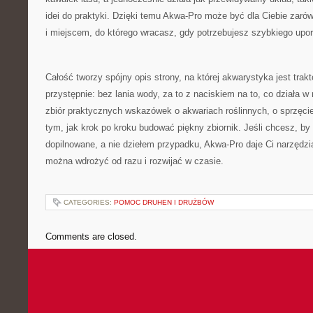
idei do praktyki. Dzięki temu Akwa-Pro może być dla Ciebie zaró
i miejscem, do którego wracasz, gdy potrzebujesz szybkiego upo
Całość tworzy spójny opis strony, na której akwarystyka jest trak
przystępnie: bez lania wody, za to z naciskiem na to, co działa w
zbiór praktycznych wskazówek o akwariach roślinnych, o sprzęci
tym, jak krok po kroku budować piękny zbiornik. Jeśli chcesz, b
dopilnowane, a nie dziełem przypadku, Akwa-Pro daje Ci narzędzi
można wdrożyć od razu i rozwijać w czasie.
CATEGORIES:
POMOC DRUHEN I DRUŻBÓW
Comments are closed.