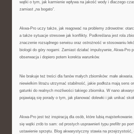
wątki o tym, jak karmienie wpływa na jakość wody i dlaczego czas
zamiast „na bogato”.
Akwa-Pro uczy także, jak reagować na problemy zdrowotne: otarcia,
a także sytuacje stresowe jak konflikty. Podkreślana jest rola zb
znaczenie rozsądnego serwisu oraz ostrożność w stosowaniu lek
biologii do góry nogami. Zamiast działać impulsywnie, Akwa-Pro p
obserwacja i dopiero potem korekta warunków.
Nie brakuje też treści dla fanów małych zbiorników: małe akwaria
niewielkim litrażu utrzymać stabilność, jakie podłoża mają sens o
gatunki do realnych możliwości takiego zbiornika. W nano akwarys
pojawiają się porady o tym, jak planować dolewki i jak unikać sk
Akwa-Pro jest też inspiracją dla osób, które lubią majsterkowani
się wątki zrób to sam: od prostych usprawnień typu prefiltr po p
ustawienie sprzętu. Blog akwarystyczny stawia na przejrzystość,