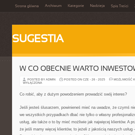
Archiwum
Kategorie
Nadzieja
Strona główna
Spis Treści
SUGESTIA
W CO OBECNIE WARTO INWEST
POSTED BY ADMIN
POSTED ON CZE - 26 - 2025
MOŻLIWOŚĆ 
WYŁĄCZONA
Co robić, aby z dużym powodzeniem prowadzić swój interes?
Jeśli jesteś ślusarzem, powinieneś mieć na uwadze, że czymś ni
we wszystkich przypadkach dbać nie tylko o własny profesjonali
usług, ale także o to by mieć możliwie jak najwięcej klientów. A p
że jeśli mamy więcej klientów, to jeżeli z jakością naszych usłu