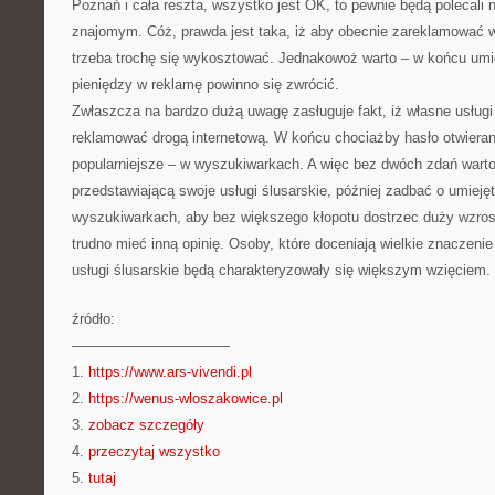
Poznań i cała reszta, wszystko jest OK, to pewnie będą polecali
znajomym. Cóż, prawda jest taka, iż aby obecnie zareklamować wł
trzeba trochę się wykosztować. Jednakowoż warto – w końcu umi
pieniędzy w reklamę powinno się zwrócić.
Zwłaszcza na bardzo dużą uwagę zasługuje fakt, iż własne usług
reklamować drogą internetową. W końcu chociażby hasło otwieran
popularniejsze – w wyszukiwarkach. A więc bez dwóch zdań warto
przedstawiającą swoje usługi ślusarskie, później zadbać o umiej
wyszukiwarkach, aby bez większego kłopotu dostrzec duży wzrost 
trudno mieć inną opinię. Osoby, które doceniają wielkie znaczenie
usługi ślusarskie będą charakteryzowały się większym wzięciem.
źródło:
———————————
1.
https://www.ars-vivendi.pl
2.
https://wenus-wloszakowice.pl
3.
zobacz szczegóły
4.
przeczytaj wszystko
5.
tutaj