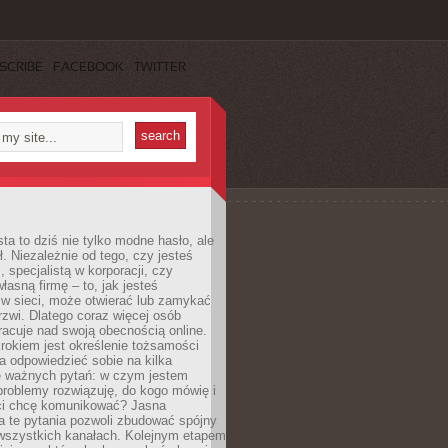
SCRIBE
FACEBOOK
TWITTER
ta to dziś nie tylko modne hasło, ale
ł. Niezależnie od tego, czy jesteś
, specjalistą w korporacji, czy
łasną firmę – to, jak jesteś
 w sieci, może otwierać lub zamykać
rzwi. Dlatego coraz więcej osób
acuje nad swoją obecnością online.
rokiem jest określenie tożsamości
a odpowiedzieć sobie na kilka
le ważnych pytań: w czym jestem
 problemy rozwiązuję, do kogo mówię i
ści chcę komunikować? Jasna
a te pytania pozwoli zbudować spójny
wszystkich kanałach. Kolejnym etapem