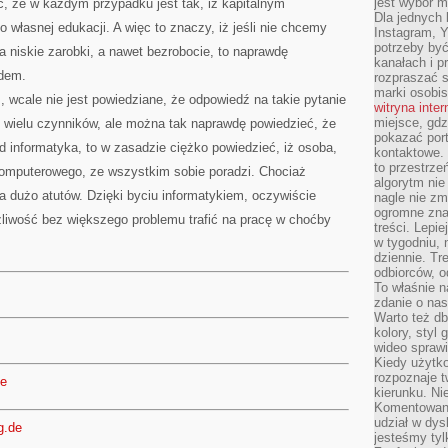
jest wybór m
, że w każdym przypadku jest tak, iż kapitalnym
Dla jednych 
 własnej edukacji. A więc to znaczy, iż jeśli nie chcemy
Instagram, 
potrzeby być
a niskie zarobki, a nawet bezrobocie, to naprawdę
kanałach i p
odem.
rozpraszać s
marki osobis
, wcale nie jest powiedziane, że odpowiedź na takie pytanie
witryna inte
miejsce, gdz
od wielu czynników, ale można tak naprawdę powiedzieć, że
pokazać portf
d informatyka, to w zasadzie ciężko powiedzieć, iż osoba,
kontaktowe. 
to przestrze
 komputerowego, ze wszystkim sobie poradzi. Chociaż
algorytm nie
 dużo atutów. Dzięki byciu informatykiem, oczywiście
nagle nie zm
ogromne zna
liwość bez większego problemu trafić na pracę w choćby
treści. Lepi
w tygodniu,
dziennie. T
odbiorców, o
To właśnie n
zdanie o nas
Warto też d
kolory, styl
wideo sprawi
Kiedy użytko
rozpoznaje t
de
kierunku. Ni
Komentowani
udział w dys
g.de
jesteśmy tylk