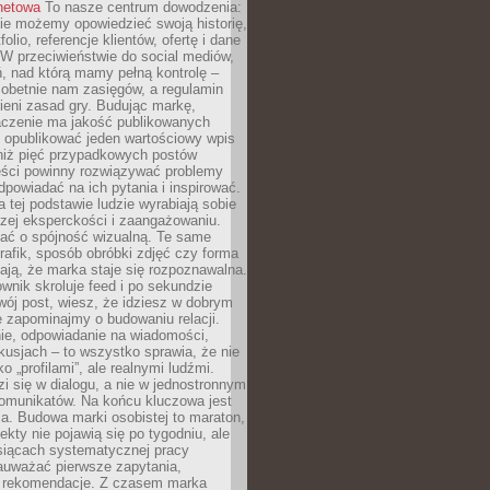
rnetowa
To nasze centrum dowodzenia:
ie możemy opowiedzieć swoją historię,
olio, referencje klientów, ofertę i dane
W przeciwieństwie do social mediów,
ń, nad którą mamy pełną kontrolę –
 obetnie nam zasięgów, a regulamin
ieni zasad gry. Budując markę,
czenie ma jakość publikowanych
ej opublikować jeden wartościowy wpis
 niż pięć przypadkowych postów
reści powinny rozwiązywać problemy
dpowiadać na ich pytania i inspirować.
a tej podstawie ludzie wyrabiają sobie
zej eksperckości i zaangażowaniu.
bać o spójność wizualną. Te same
 grafik, sposób obróbki zdjęć czy forma
ają, że marka staje się rozpoznawalna.
wnik skroluje feed i po sekundzie
wój post, wiesz, że idziesz w dobrym
e zapominajmy o budowaniu relacji.
e, odpowiadanie na wiadomości,
kusjach – to wszystko sprawia, że nie
o „profilami”, ale realnymi ludźmi.
zi się w dialogu, a nie w jednostronnym
omunikatów. Na końcu kluczowa jest
a. Budowa marki osobistej to maraton,
fekty nie pojawią się po tygodniu, ale
esiącach systematycznej pracy
auważać pierwsze zapytania,
i rekomendacje. Z czasem marka