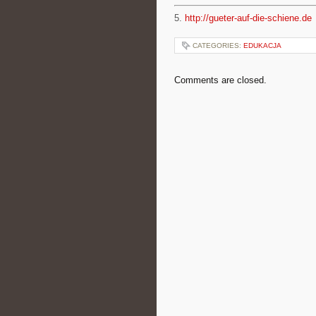
5.
http://gueter-auf-die-schiene.de
CATEGORIES:
EDUKACJA
Comments are closed.