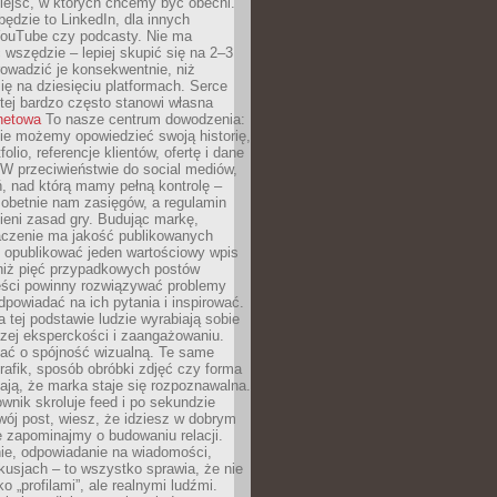
iejsc, w których chcemy być obecni.
będzie to LinkedIn, dla innych
YouTube czy podcasty. Nie ma
 wszędzie – lepiej skupić się na 2–3
rowadzić je konsekwentnie, niż
ię na dziesięciu platformach. Serce
tej bardzo często stanowi własna
rnetowa
To nasze centrum dowodzenia:
ie możemy opowiedzieć swoją historię,
olio, referencje klientów, ofertę i dane
W przeciwieństwie do social mediów,
ń, nad którą mamy pełną kontrolę –
 obetnie nam zasięgów, a regulamin
ieni zasad gry. Budując markę,
czenie ma jakość publikowanych
ej opublikować jeden wartościowy wpis
 niż pięć przypadkowych postów
reści powinny rozwiązywać problemy
dpowiadać na ich pytania i inspirować.
a tej podstawie ludzie wyrabiają sobie
zej eksperckości i zaangażowaniu.
bać o spójność wizualną. Te same
 grafik, sposób obróbki zdjęć czy forma
ają, że marka staje się rozpoznawalna.
wnik skroluje feed i po sekundzie
wój post, wiesz, że idziesz w dobrym
e zapominajmy o budowaniu relacji.
e, odpowiadanie na wiadomości,
kusjach – to wszystko sprawia, że nie
o „profilami”, ale realnymi ludźmi.