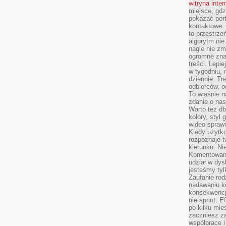
witryna inte
miejsce, gdz
pokazać portf
kontaktowe. 
to przestrze
algorytm nie
nagle nie zm
ogromne zna
treści. Lepi
w tygodniu,
dziennie. T
odbiorców, o
To właśnie n
zdanie o nas
Warto też d
kolory, styl
wideo sprawi
Kiedy użytko
rozpoznaje t
kierunku. Ni
Komentowani
udział w dys
jesteśmy tylk
Zaufanie rod
nadawaniu k
konsekwencj
nie sprint. E
po kilku mi
zaczniesz z
współprace 