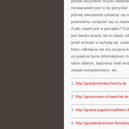
przede wszystkim musisz wiedzieć
rozwiązaniem jest to by pomyśleć o
później nieustannie uskarżać się n
powinniśmy rozejrzeć się za zaw
A jaki zawód jest w porządku? Cóż
jest bardzo prosta, bo to zależy 
jeżeli wchodzi w rachubę np. zawó
która całkowicie nie ma zacięcia
oczywiście bycie informatykiem ma
takim dobrym, będziemy mieli moż
sklepie komputerowym, etc.
1.
http://grandcentralorchestra.de
2.
http://grossmann-schweichel.de
3.
http://gruene-jugend-muelheim.
4.
http://grundeinkommen-flensbur