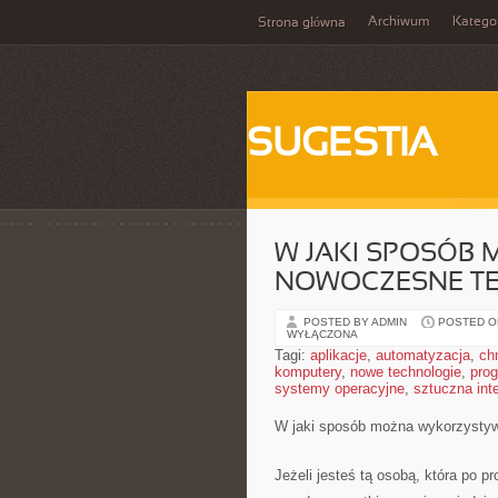
Archiwum
Katego
Strona główna
SUGESTIA
W JAKI SPOSÓB
NOWOCZESNE T
POSTED BY ADMIN
POSTED ON
WYŁĄCZONA
Tagi:
aplikacje
,
automatyzacja
,
ch
komputery
,
nowe technologie
,
pro
systemy operacyjne
,
sztuczna inte
W jaki sposób można wykorzystyw
Jeżeli jesteś tą osobą, która po p