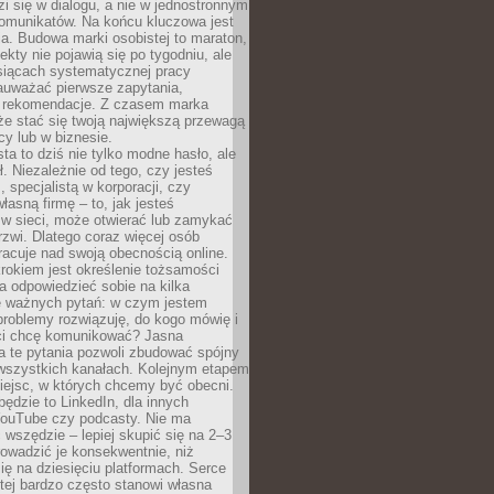
zi się w dialogu, a nie w jednostronnym
omunikatów. Na końcu kluczowa jest
a. Budowa marki osobistej to maraton,
fekty nie pojawią się po tygodniu, ale
esiącach systematycznej pracy
auważać pierwsze zapytania,
i rekomendacje. Z czasem marka
e stać się twoją największą przewagą
cy lub w biznesie.
ta to dziś nie tylko modne hasło, ale
ł. Niezależnie od tego, czy jesteś
, specjalistą w korporacji, czy
łasną firmę – to, jak jesteś
 w sieci, może otwierać lub zamykać
rzwi. Dlatego coraz więcej osób
acuje nad swoją obecnością online.
rokiem jest określenie tożsamości
a odpowiedzieć sobie na kilka
le ważnych pytań: w czym jestem
 problemy rozwiązuję, do kogo mówię i
ści chcę komunikować? Jasna
a te pytania pozwoli zbudować spójny
wszystkich kanałach. Kolejnym etapem
iejsc, w których chcemy być obecni.
będzie to LinkedIn, dla innych
YouTube czy podcasty. Nie ma
 wszędzie – lepiej skupić się na 2–3
rowadzić je konsekwentnie, niż
ię na dziesięciu platformach. Serce
tej bardzo często stanowi własna