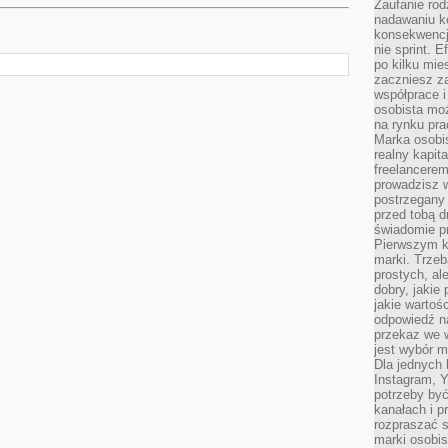
Zaufanie rod
nadawaniu k
konsekwencj
nie sprint. E
po kilku mi
zaczniesz z
współprace 
osobista moż
na rynku pra
Marka osobis
realny kapita
freelancerem
prowadzisz w
postrzegany
przed tobą d
świadomie pr
Pierwszym k
marki. Trzeb
prostych, a
dobry, jakie
jakie warto
odpowiedź n
przekaz we 
jest wybór m
Dla jednych 
Instagram, 
potrzeby być
kanałach i p
rozpraszać s
marki osobis