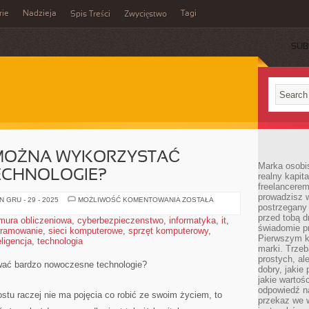
rie
Nadzieja
Tagi
Spis Treści
Zwycięstwo
SUB
 MOŻNA WYKORZYSTAĆ
Marka osobis
ECHNOLOGIE?
realny kapita
freelancerem
prowadzisz w
W
 GRU - 29 - 2025
MOŻLIWOŚĆ KOMENTOWANIA
ZOSTAŁA
postrzegany
JAKI
SPOSÓB
przed tobą d
mura obliczeniowa
,
cyberbezpieczenstwo
,
informatyka
,
it
,
MOŻNA
świadomie pr
gramowanie
,
sieci komputerowe
,
sprzęt komputerowy
WYKORZYSTAĆ
,
NOWOCZESNE
Pierwszym k
ligencja
,
technologia
TECHNOLOGIE?
marki. Trzeb
prostych, a
ać bardzo nowoczesne technologie?
dobry, jakie
jakie warto
odpowiedź n
rostu raczej nie ma pojęcia co robić ze swoim życiem, to
przekaz we 