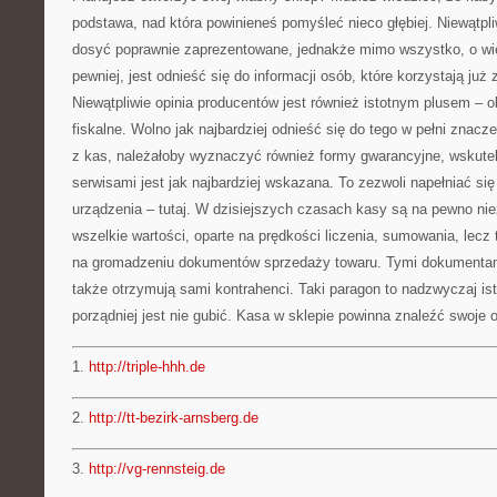
podstawa, nad która powinieneś pomyśleć nieco głębiej. Niewątpl
dosyć poprawnie zaprezentowane, jednakże mimo wszystko, o wie
pewniej, jest odnieść się do informacji osób, które korzystają już 
Niewątpliwie opinia producentów jest również istotnym plusem – 
fiskalne. Wolno jak najbardziej odnieść się do tego w pełni znacz
z kas, należałoby wyznaczyć również formy gwarancyjne, wskutek
serwisami jest jak najbardziej wskazana. To zezwoli napełniać si
urządzenia – tutaj. W dzisiejszych czasach kasy są na pewno ni
wszelkie wartości, oparte na prędkości liczenia, sumowania, lecz
na gromadzeniu dokumentów sprzedaży towaru. Tymi dokumentami
także otrzymują sami kontrahenci. Taki paragon to nadzwyczaj ist
porządniej jest nie gubić. Kasa w sklepie powinna znaleźć swoje 
1.
http://triple-hhh.de
2.
http://tt-bezirk-arnsberg.de
3.
http://vg-rennsteig.de