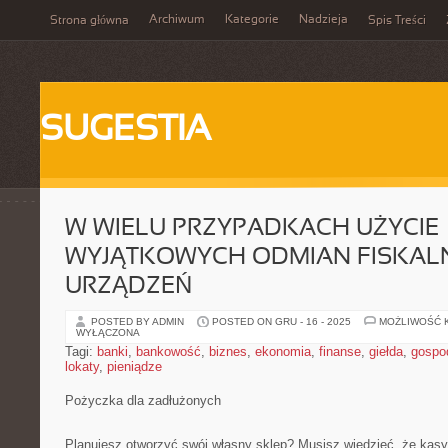
Archiwum
Kategorie
Nadzieja
Strona główna
Spis Treści
SUGESTIA
W WIELU PRZYPADKACH UŻYCIE
WYJĄTKOWYCH ODMIAN FISKAL
URZĄDZEŃ
POSTED BY ADMIN
POSTED ON GRU - 16 - 2025
MOŻLIWOŚĆ 
WYŁĄCZONA
Tagi:
banki
,
bankowość
,
biznes
,
ekonomia
,
finanse
,
giełda
,
gospo
lokaty
,
pieniądze
Pożyczka dla zadłużonych
Planujesz otworzyć swój własny sklep? Musisz wiedzieć, że kasy 