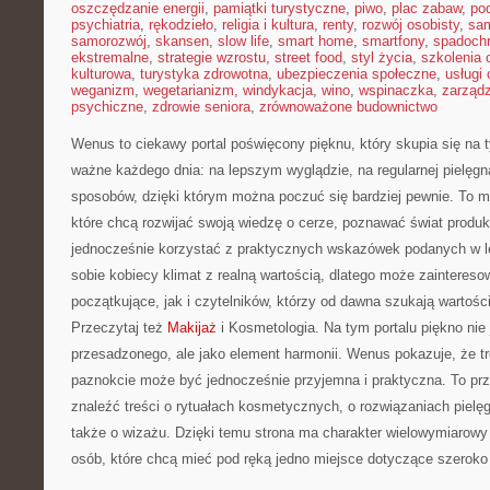
oszczędzanie energii
,
pamiątki turystyczne
,
piwo
,
plac zabaw
,
pod
psychiatria
,
rękodzieło
,
religia i kultura
,
renty
,
rozwój osobisty
,
sam
samorozwój
,
skansen
,
slow life
,
smart home
,
smartfony
,
spadochr
ekstremalne
,
strategie wzrostu
,
street food
,
styl życia
,
szkolenia 
kulturowa
,
turystyka zdrowotna
,
ubezpieczenia społeczne
,
usługi
weganizm
,
wegetarianizm
,
windykacja
,
wino
,
wspinaczka
,
zarząd
psychiczne
,
zdrowie seniora
,
zrównoważone budownictwo
Wenus to ciekawy portal poświęcony pięknu, który skupia się na t
ważne każdego dnia: na lepszym wyglądzie, na regularnej pielęgn
sposobów, dzięki którym można poczuć się bardziej pewnie. To m
które chcą rozwijać swoją wiedzę o cerze, poznawać świat produkt
jednocześnie korzystać z praktycznych wskazówek podanych w le
sobie kobiecy klimat z realną wartością, dlatego może zainteres
początkujące, jak i czytelników, którzy od dawna szukają wartości
Przeczytaj też
Makijaż
i Kosmetologia. Na tym portalu piękno nie
przesadzonego, ale jako element harmonii. Wenus pokazuje, że tro
paznokcie może być jednocześnie przyjemna i praktyczna. To prz
znaleźć treści o rytuałach kosmetycznych, o rozwiązaniach pielęg
także o wizażu. Dzięki temu strona ma charakter wielowymiarowy
osób, które chcą mieć pod ręką jedno miejsce dotyczące szeroko 