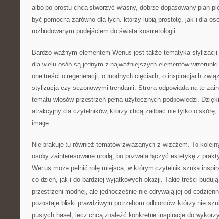
albo po prostu chcą stworzyć własny, dobrze dopasowany plan pi
być pomocna zarówno dla tych, którzy lubią prostotę, jak i dla o
rozbudowanym podejściem do świata kosmetologii.
Bardzo ważnym elementem Wenus jest także tematyka stylizacji 
dla wielu osób są jednym z najważniejszych elementów wizerunku
one treści o regeneracji, o modnych cięciach, o inspiracjach zwi
stylizacją czy sezonowymi trendami. Strona odpowiada na te zain
tematu włosów przestrzeń pełną użytecznych podpowiedzi. Dzięki 
atrakcyjny dla czytelników, którzy chcą zadbać nie tylko o skórę,
image.
Nie brakuje tu również tematów związanych z wizażem. To kolejny
osoby zainteresowane urodą, bo pozwala łączyć estetykę z prakt
Wenus może pełnić rolę miejsca, w którym czytelnik szuka inspir
co dzień, jak i do bardziej wyjątkowych okazji. Takie treści budują
przestrzeni modnej, ale jednocześnie nie odrywają jej od codzienn
pozostaje bliski prawdziwym potrzebom odbiorców, którzy nie szu
pustych haseł, lecz chcą znaleźć konkretne inspiracje do wykorzy