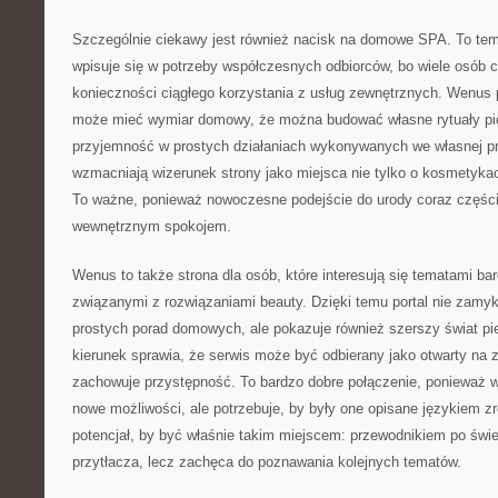
Szczególnie ciekawy jest również nacisk na domowe SPA. To tem
wpisuje się w potrzeby współczesnych odbiorców, bo wiele osób c
konieczności ciągłego korzystania z usług zewnętrznych. Wenus 
może mieć wymiar domowy, że można budować własne rytuały pi
przyjemność w prostych działaniach wykonywanych we własnej prz
wzmacniają wizerunek strony jako miejsca nie tylko o kosmetyka
To ważne, ponieważ nowoczesne podejście do urody coraz części
wewnętrznym spokojem.
Wenus to także strona dla osób, które interesują się tematami bar
związanymi z rozwiązaniami beauty. Dzięki temu portal nie zamy
prostych porad domowych, ale pokazuje również szerszy świat piel
kierunek sprawia, że serwis może być odbierany jako otwarty na 
zachowuje przystępność. To bardzo dobre połączenie, ponieważ 
nowe możliwości, ale potrzebuje, by były one opisane językiem
potencjał, by być właśnie takim miejscem: przewodnikiem po świec
przytłacza, lecz zachęca do poznawania kolejnych tematów.