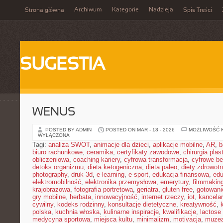
Archiwum
Kategorie
Nadzieja
Strona główna
Spis Treści
SUGESTIA
WENUS
POSTED BY ADMIN
POSTED ON MAR - 18 - 2026
MOŻLIWOŚĆ 
WYŁĄCZONA
Tagi:
analiza SWOT
,
animacje dla dzieci
,
aplikacje mobilne
,
AR
,
b
biuro rachunkowe
,
ceramika
,
certyfikaty zawodowe
,
chirurgia pla
obliczeniowa
,
coaching kariery
,
cyfrowa transformacja
,
cyfrowe b
detoks organizmu
,
dieta ketogeniczna
,
dieta paleo
,
diety zdrowot
photography
,
druk 3d
,
e-learning
,
e-sport
,
edukacja finansowa
,
edu
elektromobilność
,
elektronika przemysłowa
,
emerytury
,
filmmakin
krajobrazowa
,
fotografia portretowa
,
geriatra
,
gluten free
,
gotowan
gry mobilne
,
herbata
,
innowacyjność
,
internet rzeczy
,
iot
,
kancelar
cywilny
,
kodeks rodzinny
,
konsultacje dietetyczne
,
kreatywność
,
polska
,
kuchnia włoska
,
kulinarne inspiracje
,
kwalifikacje
,
lactose 
medycyna sportowa
,
miejsca kultu
,
minimalizm
,
motivacja
,
muze