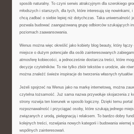
sposób naturalny. To czyni serwis atrakcyjnym dla szerokiego gro
młodszych i starszych, dla tych, które interesują się nowinkami, i 
chcą zadbać o siebie lepiej niż dotychczas. Taka uniwersalność j
pozwala budować zaangażowaną grupę odbiorców szukających ins
poziomach zaawansowania.
Wenus można więc określić jako kobiety blog beauty, który łączy 
miejsce o dużym potencjale dla osób zainteresowanych zabiegami
atmosferę kobiecości, a jednocześnie dostarcza treści, które mog
decyzje czytelników. To nie tylko zbiór tekstów o urodzie, ale równ
można znaleźć świeże inspiracje do tworzenia własnych rytuałów 
Jeżeli spojrzeć na Wenus jako na markę internetową, można zauważ
czytelna tożsamość. Już sama nazwa przywołuje skojarzenia z k
strony rozwija ten kierunek w sposób logiczny. Dzięki temu port
rozpoznawalność i przyciągać osoby, które szukają jednego miej
związanych z urodą, pielęgnacją i relaksem. To bardzo dobry fun
kolejnych treści, rozwijania nowych kategorii i budowania wiernej
wspólnych zainteresowań.