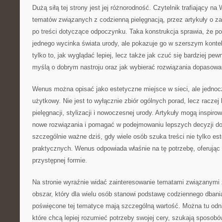
Dużą siłą tej strony jest jej różnorodność. Czytelnik trafiający 
tematów związanych z codzienną pielęgnacją, przez artykuły o z
po treści dotyczące odpoczynku. Taka konstrukcja sprawia, że por
jednego wycinka świata urody, ale pokazuje go w szerszym kontekś
tylko to, jak wyglądać lepiej, lecz także jak czuć się bardziej pew
myślą o dobrym nastroju oraz jak wybierać rozwiązania dopasowa
Wenus można opisać jako estetyczne miejsce w sieci, ale jednoc
użytkowy. Nie jest to wyłącznie zbiór ogólnych porad, lecz racze
pielęgnacji, stylizacji i nowoczesnej urody. Artykuły mogą inspi
nowe rozwiązania i pomagać w podejmowaniu lepszych decyzji d
szczególnie ważne dziś, gdy wiele osób szuka treści nie tylko es
praktycznych. Wenus odpowiada właśnie na tę potrzebę, oferują
przystępnej formie.
Na stronie wyraźnie widać zainteresowanie tematami związanymi z
obszar, który dla wielu osób stanowi podstawę codziennego dbania 
poświęcone tej tematyce mają szczególną wartość. Można tu odna
które chcą lepiej rozumieć potrzeby swojej cery, szukają sposob