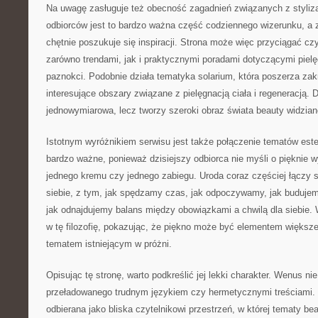
Na uwagę zasługuje też obecność zagadnień związanych z stylizacj
odbiorców jest to bardzo ważna część codziennego wizerunku, a
chętnie poszukuje się inspiracji. Strona może więc przyciągać c
zarówno trendami, jak i praktycznymi poradami dotyczącymi pielę
paznokci. Podobnie działa tematyka solarium, która poszerza zakr
interesujące obszary związane z pielęgnacją ciała i regeneracją. 
jednowymiarowa, lecz tworzy szeroki obraz świata beauty widziane
Istotnym wyróżnikiem serwisu jest także połączenie tematów este
bardzo ważne, ponieważ dzisiejszy odbiorca nie myśli o pięknie w
jednego kremu czy jednego zabiegu. Uroda coraz częściej łączy 
siebie, z tym, jak spędzamy czas, jak odpoczywamy, jak budujem
jak odnajdujemy balans między obowiązkami a chwilą dla siebie.
w tę filozofię, pokazując, że piękno może być elementem większej
tematem istniejącym w próżni.
Opisując tę stronę, warto podkreślić jej lekki charakter. Wenus n
przeładowanego trudnym językiem czy hermetycznymi treściami.
odbierana jako bliska czytelnikowi przestrzeń, w której tematy b