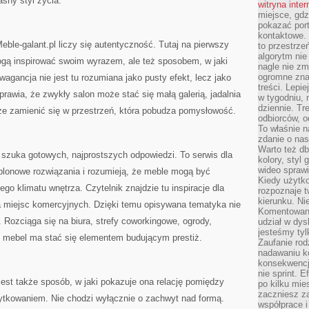
sny styl życia.
witryna inte
miejsce, gdz
pokazać portf
kontaktowe. 
le-galant.pl liczy się autentyczność. Tutaj na pierwszy
to przestrze
algorytm nie
ogą inspirować swoim wyrazem, ale też sposobem, w jaki
nagle nie zm
ogromne zna
agancja nie jest tu rozumiana jako pusty efekt, lecz jako
treści. Lepi
rawia, że zwykły salon może stać się małą galerią, jadalnia
w tygodniu,
dziennie. T
e zamienić się w przestrzeń, która pobudza pomysłowość.
odbiorców, o
To właśnie n
zdanie o nas
Warto też d
ie szuka gotowych, najprostszych odpowiedzi. To serwis dla
kolory, styl
wideo sprawi
blonowe rozwiązania i rozumieją, że meble mogą być
Kiedy użytko
o klimatu wnętrza. Czytelnik znajdzie tu inspiracje dla
rozpoznaje t
kierunku. Ni
la miejsc komercyjnych. Dzięki temu opisywana tematyka nie
Komentowani
. Rozciąga się na biura, strefy coworkingowe, ogrody,
udział w dys
jesteśmy tylk
ch mebel ma stać się elementem budującym prestiż.
Zaufanie rod
nadawaniu k
konsekwencj
nie sprint. E
est także sposób, w jaki pokazuje ona relację pomiędzy
po kilku mi
zaczniesz z
ytkowaniem. Nie chodzi wyłącznie o zachwyt nad formą.
współprace 