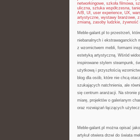
networkingowe
,
szkoła filmowa
,
sz
uliczna
,
sztuka współczesna
,
tani
A/B
,
UI
,
user experience
,
UX
,
war
artystyczne
,
wystawy branżowe
,
z
zmianą
,
zasoby ludzkie
,
żywność 
Meble-galant.pl to przestrzeń, kt
niebanalnych i ekstrawaganckich 
z wzornictwem mebli, formami ins
estetyką artystyczną. Wśród wido
inspirowane stylem steampunk, św
użytkową i przyszłością wzornict
blog dla osób, które nie chcą otac
szukających natchnienia, ale równ
się centrum aranżacji. Na stronie
miarę, projektów o galerianym ch
oraz rozwiązań łączących użytecz
Meble-galant.pl można opisać jako
artykuł otwiera drzwi do świata 