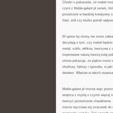
Chodzi o pokazanie, że mebel moż
czyni z Meble-galant.pl serwis, któ
przestrzeni w bardziej kreatywny 
fotel, stół czy biurko potrafi wpły
W opisie tej strony nie może zabr
decydują o tym, czy mebel będzie 
metal, szkło, włókna, tworzywa z
inspirowane naturą tworzą tutaj p
strona pokazuje, że piękno może wy
struktury, faktury i sposobu, w jak
detalem. Właśnie w takich niuansac
Meble-galant.pl można więc postr
wnętrza z myślą o czymś więcej n
tworzyć przestrzenie charakterne,
mocno wyczuwa się szacunek do me