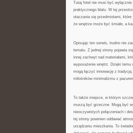
Tutaj fotel nie musi być wyłącznie 
praktycznego blatu. W tej przestrz
otaczania się przedmiotami, które
że wnętrze może być śmiałe, a ka
Opisując ten serwis, trudno nie z
tematu. Z jednej strony pojawia si
innej zachwyt nad materiałami, kt
wyposażenie wnętrz. Dzięki temu m
mogą łączyć innowację z tradycją.
miłośników minimalizmu z pazurem
To także miejsce, w którym szcze
muszą być grzeczne. Mogą być wyr
nieoczywistych połączeniach i deta
tej strony powinien oddawać atmos
urządzaniu mieszkania. To świadom