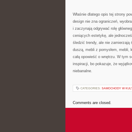
Właśnie dlatego opis tej strony p
design nie zna ograniczeń, wyobra
i zaczynają odgrywać rolę główneg
ceniących estetykę, ale jednocze
śledzić trendy, ale nie zamierzają
duszą, mebli z pomysłem, mebli, k
całą opowieść o wnętrzu. W tym se
inspiracji, bo pokazuje, że wyjąt
niebanalne.
CATEGORIES:
SAMOCHODY W KULT
Comments are closed.