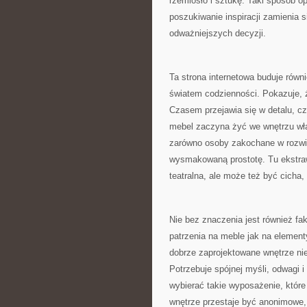
rzemiosło i sztukę. Taki sposób 
poszukiwanie inspiracji zamienia 
odważniejszych decyzji.
Ta strona internetowa buduje rów
światem codzienności. Pokazuje, 
Czasem przejawia się w detalu, c
mebel zaczyna żyć we wnętrzu wł
zarówno osoby zakochane w rozwią
wysmakowaną prostotę. Tu ekstraw
teatralna, ale może też być cicha, 
Nie bez znaczenia jest również fa
patrzenia na meble jak na elemen
dobrze zaprojektowane wnętrze nie
Potrzebuje spójnej myśli, odwagi i
wybierać takie wyposażenie, które 
wnętrze przestaje być anonimowe,