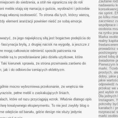
Zaufanie rod
miejscem do siedzenia, a stół nie ogranicza się do roli
nadawaniu k
eni meble stają się narracją o guście, wyobraźni i potrzebie
konsekwencj
nie sprint. E
 mają własną osobowość. To strona dla tych, którzy wierzą,
po kilku mi
zaczniesz z
żdy element aranżacji powinien nieść ze sobą emocje.
współprace 
osobista moż
na rynku pra
Marka osobis
auważyć, że jego największą siłą jest bogactwo podejścia do
realny kapita
ę fascynacja bryłą, z drugiej nacisk na wygodę, a jeszcze z
freelancerem
prowadzisz w
óre mogą całkowicie odmienić sposób patrzenia na
postrzegany
przed tobą d
eble są tu przedstawiane jako dzieła użytkowe, które
świadomie pr
 Taki kierunek sprawia, że strona przemawia zarówno do
Pierwszym k
marki. Trzeb
, jak i do odbiorców ceniących eklektyzm.
prostych, a
dobry, jakie
jakie warto
odpowiedź n
gólnie mocno wybrzmiewa przekonanie, że wnętrza nie
przekaz we 
jest wybór m
aziste, pełne mebli o zaskakujących liniach,
Dla jednych 
lach, które od razu przyciągają wzrok. Właśnie dlatego opis
Instagram, 
potrzeby być
ferę kreatywnego eksperymentu. To nie jest zwykły blog o
kanałach i p
e odejście od banału, gdzie design nie służy jedynie
rozpraszać s
marki osobis