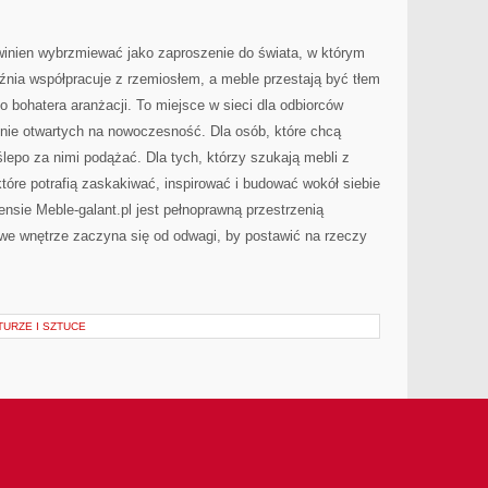
owinien wybrzmiewać jako zaproszenie do świata, w którym
źnia współpracuje z rzemiosłem, a meble przestają być tłem
o bohatera aranżacji. To miejsce w sieci dla odbiorców
śnie otwartych na nowoczesność. Dla osób, które chcą
 ślepo za nimi podążać. Dla tych, którzy szukają mebli z
tóre potrafią zaskakiwać, inspirować i budować wokół siebie
nsie Meble-galant.pl jest pełnoprawną przestrzenią
kowe wnętrze zaczyna się od odwagi, by postawić na rzeczy
URZE I SZTUCE