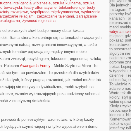
jest wybór m
tuczna inteligencja w biznesie
,
sztuka kulinarna
,
sztuka
Dla jednych 
ec towarzyski
,
teatry alternatywne
,
telekonferencje
,
testy
Instagram, 
sztaty rozwojowe
,
współpraca międzynarodowa
,
wydarzenia
potrzeby być
arządzanie relacjami
,
zarządzanie talentami
,
zarządzanie
kanałach i p
ekologiczna
,
żywność regionalna
rozpraszać s
marki osobis
óre od pierwszych chwil buduje mocny obraz świata
witryna inte
miejsce, gdz
mebli. Sama strona koncentruje się na tematach związanych
pokazać portf
pirowanymi naturą, rozwiązaniami innowacyjnymi, a także
kontaktowe. 
to przestrze
cznych tematów pojawiają się między innymi meble
algorytm nie
nagle nie zm
iatem zwierząt, recyklingiem, luksusem, ergonomią, sztuką
ogromne zna
wa. Polecam
Awangarda Formy
i Meble Szyte na Miarę. To
treści. Lepi
w tygodniu,
zać się tym, co powtarzalne. To przestrzeń dla czytelników
dziennie. T
ież dla tych, którzy pragną zrozumieć, jak mebel może stać
odbiorców, o
To właśnie n
 przewijają się motywy indywidualizmu, mebli szytych na
zdanie o nas
Warto też d
arakterze, wzorów wykraczających poza codzienny schemat
kolory, styl
ność z estetyczną śmiałością.
wideo sprawi
Kiedy użytko
rozpoznaje t
kierunku. Ni
Komentowani
 przewodnik po niezwykłym wzornictwie, w której każdy
udział w dys
mebli będących czymś więcej niż tylko wyposażeniem domu.
jesteśmy tylk