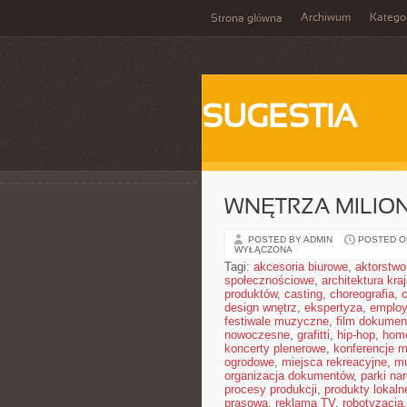
Archiwum
Katego
Strona główna
SUGESTIA
WNĘTRZA MILIO
POSTED BY ADMIN
POSTED ON
WYŁĄCZONA
Tagi:
akcesoria biurowe
,
aktorstwo
społecznościowe
,
architektura kra
produktów
,
casting
,
choreografia
,
design wnętrz
,
ekspertyza
,
employ
festiwale muzyczne
,
film dokumen
nowoczesne
,
grafitti
,
hip-hop
,
home
koncerty plenerowe
,
konferencje 
ogrodowe
,
miejsca rekreacyjne
,
mu
organizacja dokumentów
,
parki na
procesy produkcji
,
produkty lokaln
prasowa
,
reklama TV
,
robotyzacja