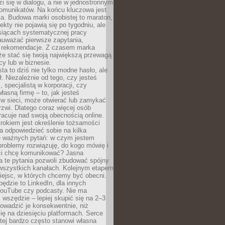
zi się w dialogu, a nie w jednostronnym
omunikatów. Na końcu kluczowa jest
a. Budowa marki osobistej to maraton,
fekty nie pojawią się po tygodniu, ale
esiącach systematycznej pracy
auważać pierwsze zapytania,
i rekomendacje. Z czasem marka
e stać się twoją największą przewagą
cy lub w biznesie.
ta to dziś nie tylko modne hasło, ale
ł. Niezależnie od tego, czy jesteś
, specjalistą w korporacji, czy
łasną firmę – to, jak jesteś
 w sieci, może otwierać lub zamykać
rzwi. Dlatego coraz więcej osób
acuje nad swoją obecnością online.
rokiem jest określenie tożsamości
a odpowiedzieć sobie na kilka
le ważnych pytań: w czym jestem
 problemy rozwiązuję, do kogo mówię i
ści chcę komunikować? Jasna
a te pytania pozwoli zbudować spójny
wszystkich kanałach. Kolejnym etapem
iejsc, w których chcemy być obecni.
będzie to LinkedIn, dla innych
YouTube czy podcasty. Nie ma
 wszędzie – lepiej skupić się na 2–3
rowadzić je konsekwentnie, niż
ię na dziesięciu platformach. Serce
tej bardzo często stanowi własna