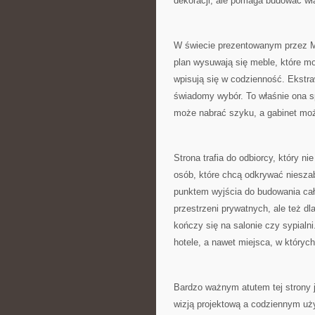
dekoracji, ale pomaga budować wła
W świecie prezentowanym przez Meb
plan wysuwają się meble, które m
wpisują się w codzienność. Ekstraw
świadomy wybór. To właśnie ona sp
może nabrać szyku, a gabinet moż
Strona trafia do odbiorcy, który n
osób, które chcą odkrywać niesza
punktem wyjścia do budowania całeg
przestrzeni prywatnych, ale też d
kończy się na salonie czy sypialni
hotele, a nawet miejsca, w który
Bardzo ważnym atutem tej strony j
wizją projektową a codziennym uż