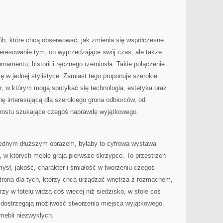
sób, które chcą obserwować, jak zmienia się współczesne
teresowanie tym, co wyprzedzające swój czas, ale także
namentu, historii i ręcznego rzemiosła. Takie połączenie
ę w jednej stylistyce. Zamiast tego proponuje szerokie
r, w którym mogą spotykać się technologia, estetyka oraz
nę interesującą dla szerokiego grona odbiorców, od
prostu szukające czegoś naprawdę wyjątkowego.
l jednym dłuższym obrazem, byłaby to cyfrowa wystawa
 w których meble grają pierwsze skrzypce. To przestrzeń
pomysł, jakość, charakter i śmiałość w tworzeniu czegoś
trona dla tych, którzy chcą urządzać wnętrza z rozmachem,
rzy w fotelu widzą coś więcej niż siedzisko, w stole coś
u dostrzegają możliwość stworzenia miejsca wyjątkowego.
 mebli niezwykłych.