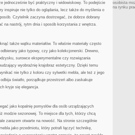
e jednocześnie być praktyczny i widowiskowy. To podejście
osobista moż
na rynku pra
ry inspiruje nie tylko do oglądania, lecz także do myślenia o
sposób. Czytelnik zaczyna dostrzegać, że dobrze dobrany
wać na nastrój, rytm dnia i sposób korzystania z wnętrza.
aknąć także wątku materiałów. To właśnie materiały często
odbierany jako typowy, czy jako kolekcjonerski. Drewno,
 odzysku, surowce eksperymentalne czy rozwiązania
obudzający wyobraźnię krajobraz estetyczny. Dzięki temu
nikać nie tylko z koloru czy sylwetki mebla, ale też z jego
i odbija światło, porządkuje przestrzeń albo zaskakuje
h kryje się elegancja.
zegać jako kopalnię pomysłów dla osób urządzających
iż modzie sezonowej. To miejsce dla tych, którzy chcą
 ale zarazem otwarte na nowość. Na stronie szczególnie
bla jako przedmiotu, który potrafi łączyć technikę,