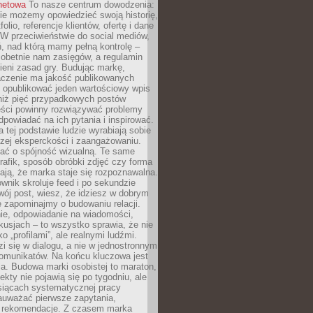
rnetowa
To nasze centrum dowodzenia:
ie możemy opowiedzieć swoją historię,
olio, referencje klientów, ofertę i dane
W przeciwieństwie do social mediów,
ń, nad którą mamy pełną kontrolę –
 obetnie nam zasięgów, a regulamin
ieni zasad gry. Budując markę,
czenie ma jakość publikowanych
ej opublikować jeden wartościowy wpis
 niż pięć przypadkowych postów
reści powinny rozwiązywać problemy
dpowiadać na ich pytania i inspirować.
a tej podstawie ludzie wyrabiają sobie
zej eksperckości i zaangażowaniu.
bać o spójność wizualną. Te same
 grafik, sposób obróbki zdjęć czy forma
ają, że marka staje się rozpoznawalna.
wnik skroluje feed i po sekundzie
wój post, wiesz, że idziesz w dobrym
e zapominajmy o budowaniu relacji.
e, odpowiadanie na wiadomości,
kusjach – to wszystko sprawia, że nie
o „profilami”, ale realnymi ludźmi.
zi się w dialogu, a nie w jednostronnym
omunikatów. Na końcu kluczowa jest
a. Budowa marki osobistej to maraton,
fekty nie pojawią się po tygodniu, ale
esiącach systematycznej pracy
auważać pierwsze zapytania,
i rekomendacje. Z czasem marka