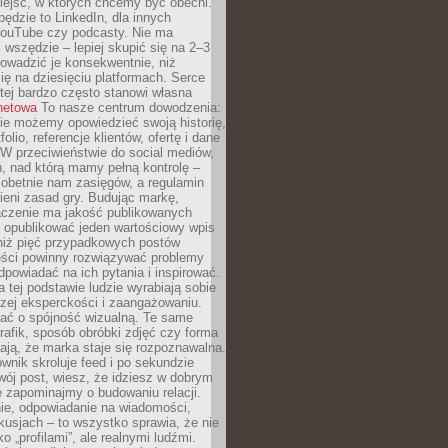
iejsc, w których chcemy być obecni.
będzie to LinkedIn, dla innych
YouTube czy podcasty. Nie ma
 wszędzie – lepiej skupić się na 2–3
rowadzić je konsekwentnie, niż
ię na dziesięciu platformach. Serce
tej bardzo często stanowi własna
rnetowa
To nasze centrum dowodzenia:
ie możemy opowiedzieć swoją historię,
olio, referencje klientów, ofertę i dane
W przeciwieństwie do social mediów,
ń, nad którą mamy pełną kontrolę –
 obetnie nam zasięgów, a regulamin
ieni zasad gry. Budując markę,
czenie ma jakość publikowanych
ej opublikować jeden wartościowy wpis
 niż pięć przypadkowych postów
reści powinny rozwiązywać problemy
dpowiadać na ich pytania i inspirować.
a tej podstawie ludzie wyrabiają sobie
zej eksperckości i zaangażowaniu.
bać o spójność wizualną. Te same
 grafik, sposób obróbki zdjęć czy forma
ają, że marka staje się rozpoznawalna.
wnik skroluje feed i po sekundzie
wój post, wiesz, że idziesz w dobrym
e zapominajmy o budowaniu relacji.
e, odpowiadanie na wiadomości,
kusjach – to wszystko sprawia, że nie
o „profilami”, ale realnymi ludźmi.