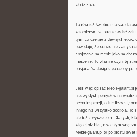
właściciela.
To również świetne miejsce dla o
wzornictwo. Na stronie widać zain
tym, co czerpie z dawnych epok, or
powoduje, że serwis nie zamyka si
spojrzenie na meble jako na obsza
marzenie. To właśnie czyni tę stro
pasjonatów designu po osoby po 
Jeśli więc opisać Meble-galant.p
niezwykłych pomysłów na wnętrza,
pełna inspiracji, gdzie liczy się 
innego niż wszystko dookoła. To s
ale też z wyczuciem. Dla tych, któ
więcej niż blat, a w całym wnętrz
Meble-galant.pl to po prostu świat