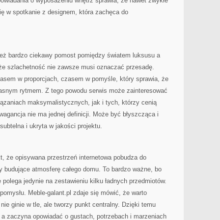
opowiadania o wyposażeniu wnętrz sprawia, że nawet zwykłe
się w spotkanie z designem, która zachęca do
nież bardzo ciekawy pomost pomiędzy światem luksusu a
że szlachetność nie zawsze musi oznaczać przesadę.
zasem w proporcjach, czasem w pomyśle, który sprawia, że
asnym rytmem. Z tego powodu serwis może zainteresować
zaniach maksymalistycznych, jak i tych, którzy cenią
agancja nie ma jednej definicji. Może być błyszcząca i
subtelna i ukryta w jakości projektu.
kt, że opisywana przestrzeń internetowa pobudza do
ty budujące atmosferę całego domu. To bardzo ważne, bo
 polega jedynie na zestawieniu kilku ładnych przedmiotów.
 pomysłu. Meble-galant.pl zdaje się mówić, że warto
nie ginie w tle, ale tworzy punkt centralny. Dzięki temu
 a zaczyna opowiadać o gustach, potrzebach i marzeniach