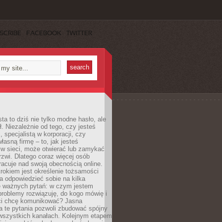
SCRIBE
FACEBOOK
TWITTER
ta to dziś nie tylko modne hasło, ale
ł. Niezależnie od tego, czy jesteś
, specjalistą w korporacji, czy
łasną firmę – to, jak jesteś
 w sieci, może otwierać lub zamykać
rzwi. Dlatego coraz więcej osób
acuje nad swoją obecnością online.
rokiem jest określenie tożsamości
a odpowiedzieć sobie na kilka
le ważnych pytań: w czym jestem
 problemy rozwiązuję, do kogo mówię i
ści chcę komunikować? Jasna
a te pytania pozwoli zbudować spójny
wszystkich kanałach. Kolejnym etapem