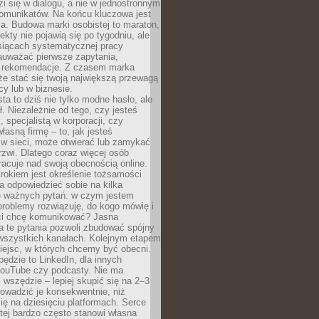
zi się w dialogu, a nie w jednostronnym
omunikatów. Na końcu kluczowa jest
a. Budowa marki osobistej to maraton,
fekty nie pojawią się po tygodniu, ale
esiącach systematycznej pracy
auważać pierwsze zapytania,
i rekomendacje. Z czasem marka
e stać się twoją największą przewagą
cy lub w biznesie.
ta to dziś nie tylko modne hasło, ale
ł. Niezależnie od tego, czy jesteś
, specjalistą w korporacji, czy
łasną firmę – to, jak jesteś
 w sieci, może otwierać lub zamykać
rzwi. Dlatego coraz więcej osób
acuje nad swoją obecnością online.
rokiem jest określenie tożsamości
a odpowiedzieć sobie na kilka
le ważnych pytań: w czym jestem
 problemy rozwiązuję, do kogo mówię i
ści chcę komunikować? Jasna
a te pytania pozwoli zbudować spójny
wszystkich kanałach. Kolejnym etapem
iejsc, w których chcemy być obecni.
będzie to LinkedIn, dla innych
YouTube czy podcasty. Nie ma
 wszędzie – lepiej skupić się na 2–3
rowadzić je konsekwentnie, niż
ię na dziesięciu platformach. Serce
tej bardzo często stanowi własna