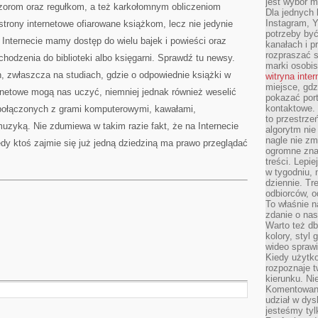
jest wybór m
rom oraz regułkom, a też karkołomnym obliczeniom
Dla jednych 
Instagram, 
strony internetowe ofiarowane książkom, lecz nie jedynie
potrzeby być
Internecie mamy dostęp do wielu bajek i powieści oraz
kanałach i p
rozpraszać s
odzenia do biblioteki albo księgarni. Sprawdź tu newsy.
marki osobis
n, zwłaszcza na studiach, gdzie o odpowiednie książki w
witryna inte
miejsce, gdz
ernetowe mogą nas uczyć, niemniej jednak również weselić
pokazać portf
kontaktowe. 
h połączonych z grami komputerowymi, kawałami,
to przestrze
uzyką. Nie zdumiewa w takim razie fakt, że na Internecie
algorytm nie
nagle nie zm
dy ktoś zajmie się już jedną dziedziną ma prawo przeglądać
ogromne zna
treści. Lepi
w tygodniu,
dziennie. T
odbiorców, o
To właśnie n
zdanie o nas
Warto też d
kolory, styl
wideo sprawi
Kiedy użytko
rozpoznaje t
kierunku. Ni
Komentowani
udział w dys
jesteśmy tylk