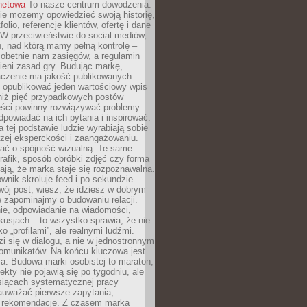
rnetowa
To nasze centrum dowodzenia:
ie możemy opowiedzieć swoją historię,
olio, referencje klientów, ofertę i dane
W przeciwieństwie do social mediów,
ń, nad którą mamy pełną kontrolę –
 obetnie nam zasięgów, a regulamin
ieni zasad gry. Budując markę,
czenie ma jakość publikowanych
ej opublikować jeden wartościowy wpis
 niż pięć przypadkowych postów
reści powinny rozwiązywać problemy
dpowiadać na ich pytania i inspirować.
a tej podstawie ludzie wyrabiają sobie
zej eksperckości i zaangażowaniu.
bać o spójność wizualną. Te same
 grafik, sposób obróbki zdjęć czy forma
ają, że marka staje się rozpoznawalna.
wnik skroluje feed i po sekundzie
wój post, wiesz, że idziesz w dobrym
e zapominajmy o budowaniu relacji.
e, odpowiadanie na wiadomości,
kusjach – to wszystko sprawia, że nie
o „profilami”, ale realnymi ludźmi.
zi się w dialogu, a nie w jednostronnym
omunikatów. Na końcu kluczowa jest
a. Budowa marki osobistej to maraton,
fekty nie pojawią się po tygodniu, ale
esiącach systematycznej pracy
auważać pierwsze zapytania,
i rekomendacje. Z czasem marka