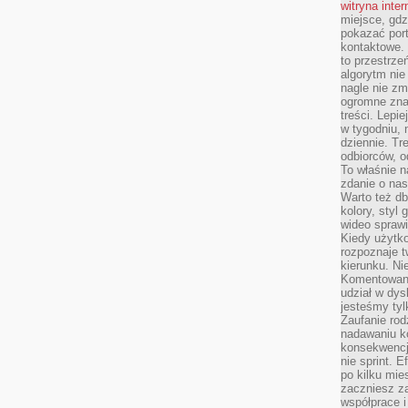
witryna inte
miejsce, gdz
pokazać portf
kontaktowe. 
to przestrze
algorytm nie
nagle nie zm
ogromne zna
treści. Lepi
w tygodniu,
dziennie. T
odbiorców, o
To właśnie n
zdanie o nas
Warto też d
kolory, styl
wideo sprawi
Kiedy użytko
rozpoznaje t
kierunku. Ni
Komentowani
udział w dys
jesteśmy tylk
Zaufanie rod
nadawaniu k
konsekwencj
nie sprint. E
po kilku mi
zaczniesz z
współprace 