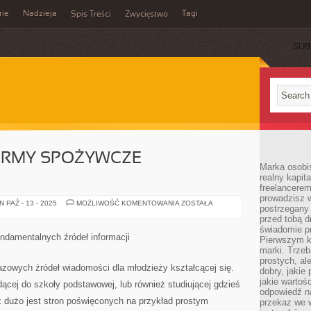
rie
Nadzieja
Tagi
Spis Treści
Zwycięstwo
SUB
IRMY SPOŻYWCZE
Marka osobis
realny kapita
freelancerem
prowadzisz w
WSPÓŁCZESNE
 PAŹ - 13 - 2025
MOŻLIWOŚĆ KOMENTOWANIA
ZOSTAŁA
postrzegany
FIRMY
SPOŻYWCZE
przed tobą d
BEZBŁĘDNIE
świadomie pr
undamentalnych źródeł informacji
Pierwszym k
marki. Trzeb
prostych, a
azowych źródeł wiadomości dla młodzieży kształcącej się.
dobry, jakie
jakie warto
dącej do szkoły podstawowej, lub również studiującej gdzieś
odpowiedź n
ż dużo jest stron poświęconych na przykład prostym
przekaz we 