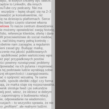
iejsc, w których chcemy być obecni.
będzie to LinkedIn, dla innych
YouTube czy podcasty. Nie ma
 wszędzie – lepiej skupić się na 2–3
rowadzić je konsekwentnie, niż
ię na dziesięciu platformach. Serce
tej bardzo często stanowi własna
rnetowa
To nasze centrum dowodzenia:
ie możemy opowiedzieć swoją historię,
olio, referencje klientów, ofertę i dane
W przeciwieństwie do social mediów,
ń, nad którą mamy pełną kontrolę –
 obetnie nam zasięgów, a regulamin
ieni zasad gry. Budując markę,
czenie ma jakość publikowanych
ej opublikować jeden wartościowy wpis
 niż pięć przypadkowych postów
reści powinny rozwiązywać problemy
dpowiadać na ich pytania i inspirować.
a tej podstawie ludzie wyrabiają sobie
zej eksperckości i zaangażowaniu.
bać o spójność wizualną. Te same
 grafik, sposób obróbki zdjęć czy forma
ają, że marka staje się rozpoznawalna.
wnik skroluje feed i po sekundzie
wój post, wiesz, że idziesz w dobrym
e zapominajmy o budowaniu relacji.
e, odpowiadanie na wiadomości,
kusjach – to wszystko sprawia, że nie
o „profilami”, ale realnymi ludźmi.