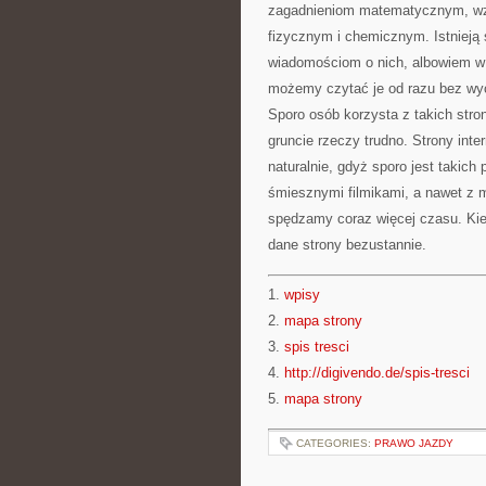
zagadnieniom matematycznym, wzo
fizycznym i chemicznym. Istnieją 
wiadomościom o nich, albowiem w 
możemy czytać je od razu bez wych
Sporo osób korzysta z takich stro
gruncie rzeczy trudno. Strony int
naturalnie, gdyż sporo jest takic
śmiesznymi filmikami, a nawet z m
spędzamy coraz więcej czasu. Kie
dane strony bezustannie.
1.
wpisy
2.
mapa strony
3.
spis tresci
4.
http://digivendo.de/spis-tresci
5.
mapa strony
CATEGORIES:
PRAWO JAZDY