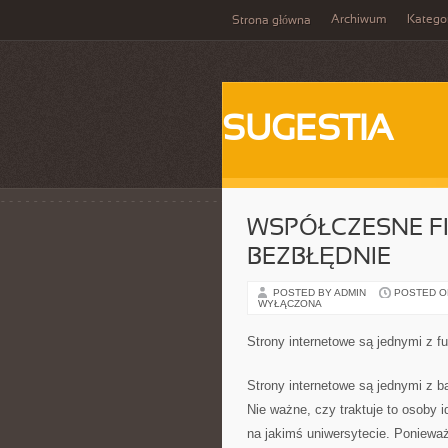
Archiwum
Katego
Strona główna
SUGESTIA
WSPÓŁCZESNE F
BEZBŁĘDNIE
POSTED BY ADMIN
POSTED ON
WYŁĄCZONA
Strony internetowe są jednymi z f
Strony internetowe są jednymi z b
Nie ważne, czy traktuje to osoby i
na jakimś uniwersytecie. Poniewa