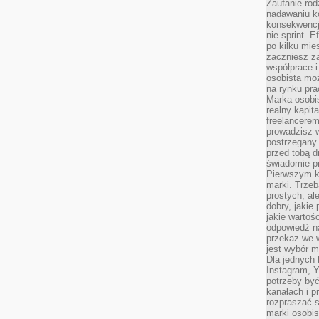
Zaufanie rod
nadawaniu k
konsekwencj
nie sprint. E
po kilku mi
zaczniesz z
współprace 
osobista moż
na rynku pra
Marka osobis
realny kapita
freelancerem
prowadzisz w
postrzegany
przed tobą d
świadomie pr
Pierwszym k
marki. Trzeb
prostych, a
dobry, jakie
jakie warto
odpowiedź n
przekaz we 
jest wybór m
Dla jednych 
Instagram, 
potrzeby być
kanałach i p
rozpraszać s
marki osobis