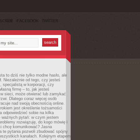
SCRIBE
FACEBOOK
TWITTER
ta to dziś nie tylko modne hasło, ale
ł. Niezależnie od tego, czy jesteś
, specjalistą w korporacji, czy
łasną firmę – to, jak jesteś
 w sieci, może otwierać lub zamykać
rzwi. Dlatego coraz więcej osób
acuje nad swoją obecnością online.
rokiem jest określenie tożsamości
a odpowiedzieć sobie na kilka
le ważnych pytań: w czym jestem
 problemy rozwiązuję, do kogo mówię i
ści chcę komunikować? Jasna
a te pytania pozwoli zbudować spójny
wszystkich kanałach. Kolejnym etapem