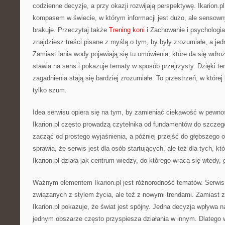
codzienne decyzje, a przy okazji rozwijają perspektywę. Ikarion.p
kompasem w świecie, w którym informacji jest dużo, ale sensow
brakuje. Przeczytaj także
Trening koni
i Zachowanie i psychologia 
znajdziesz treści pisane z myślą o tym, by były zrozumiałe, a je
Zamiast lania wody pojawiają się tu omówienia, które da się wdro
stawia na sens i pokazuje tematy w sposób przejrzysty. Dzięki te
zagadnienia stają się bardziej zrozumiałe. To przestrzeń, w której 
tylko szum.
Idea serwisu opiera się na tym, by zamieniać ciekawość w pewno
Ikarion.pl często prowadzą czytelnika od fundamentów do szcz
zacząć od prostego wyjaśnienia, a później przejść do głębszego 
sprawia, że serwis jest dla osób startujących, ale też dla tych, k
Ikarion.pl działa jak centrum wiedzy, do którego wraca się wtedy,
Ważnym elementem Ikarion.pl jest różnorodność tematów. Serwi
związanych z stylem życia, ale też z nowymi trendami. Zamiast z
Ikarion.pl pokazuje, że świat jest spójny. Jedna decyzja wpływa
jednym obszarze często przyspiesza działania w innym. Dlatego w