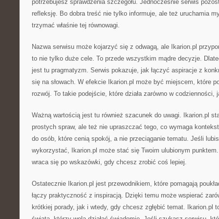
potrzebujesz sprawdzenia szczegółu. Jednocześnie serwis pozost
refleksję. Bo dobra treść nie tylko informuje, ale też uruchamia myś
trzymać właśnie tej równowagi.
Nazwa serwisu może kojarzyć się z odwagą, ale Ikarion.pl przyp
to nie tylko duże cele. To przede wszystkim mądre decyzje. Dla
jest tu pragmatyzm. Serwis pokazuje, jak łączyć aspiracje z konk
się na słowach. W efekcie Ikarion.pl może być miejscem, które 
rozwój. To takie podejście, które działa zarówno w codzienności,
Ważną wartością jest tu również szacunek do uwagi. Ikarion.pl st
prostych spraw, ale też nie upraszczać tego, co wymaga kontekstu
do osób, które cenią spokój, a nie przeciąganie tematu. Jeśli lubis
wykorzystać, Ikarion.pl może stać się Twoim ulubionym punktem. 
wraca się po wskazówki, gdy chcesz zrobić coś lepiej.
Ostatecznie Ikarion.pl jest przewodnikiem, które pomagają poukł
łączy praktyczność z inspiracją. Dzięki temu może wspierać zar
krótkiej porady, jak i wtedy, gdy chcesz zgłębić temat. Ikarion.pl
świata, którzy wolą działać świadomie. Jeśli szukasz serwisu, któ