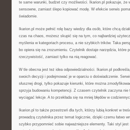
te same warunki, budżet czy możliwości. Ikarion.pl pokazuje, że
sensowne, zamiast ślepo kopiować modę. W efekcie serwis pom
świadomie.
Ikarion.pl może pełnić rolę bazy wiedzy dla osób, które chcą dział
czas na chaos, możesz skupić się na tym, co najbardziej użytec
myślenia w kategoriach procesu, a nie szybkich trików. Taka pers
bo opiera się na zrozumieniu. Czytelnik dostaje narzędzia, które
rzeczywistość, zamiast tylko na nią reagować.
W tle obecna jest też idea odpowiedzialności. Ikarion.pl podkreśl
swoich decyzji i podejmować je w oparciu o doświadczenie. Serwi
słusznej drogi, tylko pokazuje kierunki, które można zmodyfikowa
sprzyja budowaniu kompetencji. Z czasem czytelnik zaczyna nie t
wyciągać lekcje. A to przekłada się na mniej błędów w codzienny
Ikarion.pl to także przestrzeń dla tych, którzy lubią konkret w tre
prowadzą czytelnika przez temat logicznie, dzięki czemu łatwo wr
szybko przypomnieć sobie najważniejsze elementy. Taki styl jest