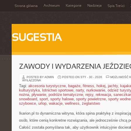
Archiwum
Kategorie
Nadzieja
Strona główna
Spis Treści
SUGESTIA
ZAWODY I WYDARZENIA JEŹDZIE
POSTED BY ADMIN
POSTED ON STY - 30 - 2026
MOŻLIWOŚĆ 
WYŁĄCZONA
Tagi:
akcesoria turystyczne
,
bagaże
,
fitness
,
hokej
,
jachty
,
kajak
kulturystyka
,
lotnictwo sportowe
,
narty
,
nurkowanie
,
odzież turyst
nożna
,
pływanie
,
podróże tematyczne
,
rejsy
,
rekreacja
,
saneczka
snowboard
,
sport
,
sporty halowe
,
sporty powietrzne
,
sporty wodne
szybowce
,
urlop
,
wakacje
,
wellness
,
żeglarstwo
Ikarion.pl to dynamiczna witryna, która spina praktykę z inspiracj
osób, które cenią konkretne rozwiązania, ale jednocześnie chcą
Całość została pomyślana tak, aby użytkownik intuicyjnie docierał